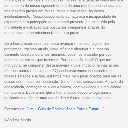
mudanças ambientais significativas. Nossa falta geral de consciência é
um sintoma do nosso egocentrismo e de uma mente condicionada que
nos mantêm presos em falsas ideias e realidades, às vezes
indefinidamente. Nossa desconexão da natureza e incapacidade de
experimentar a percepção do momento presente é substituída pela
trivialidade e distração que buscamos compensar através do
materialismo e entretenimento de curto prazo.
Se a humanidade quer realmente avançar e resolver alguns dos
problemas urgentes atuais, deve refletir e observar a si mesma.
Somente observando a nós mesmos, podemos entender por que
fazemos as coisas que fazemos. Por que eu fiz isso? O que me
motivou a me comportar desta maneira ? Que impacto minhas ações
têm nos outros e no planeta ? Quando estivermos conscientes de
nossos estados e ações, estamos mais bem posicionados para ver as
coisas como elas realmente são. Tornemo-nos conscientes. Através da
consciência, começamos a ver a beleza, complexidade e simplicidade
na natureza. Esperamos que a humanidade desperte logo para a
realidade que não ter uma dor de dente é uma coisa maravilhosa…
Excertos de: “
Um ~ Guia de Sobrevivência Para o Futuro…
”
©Andrew Martin