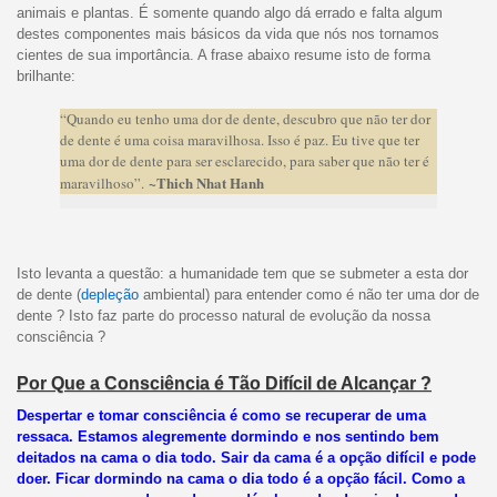
animais e plantas. É somente quando algo dá errado e falta algum
destes componentes mais básicos da vida que nós nos tornamos
cientes de sua importância. A frase abaixo resume isto de forma
brilhante:
“Quando eu tenho uma dor de dente, descubro que não ter dor
de dente é uma coisa maravilhosa. Isso é paz. Eu tive que ter
uma dor de dente para ser esclarecido, para saber que não ter é
~Thich Nhat Hanh
maravilhoso”.
Isto levanta a questão: a humanidade tem que se submeter a esta dor
de dente (
depleção
ambiental) para entender como é não ter uma dor de
dente ? Isto faz parte do processo natural de evolução da nossa
consciência ?
Por Que a Consciência é Tão Difícil de Alcançar ?
Despertar e tomar consciência é como se recuperar de uma
ressaca. Estamos alegremente dormindo e nos sentindo bem
deitados na cama o dia todo. Sair da cama é a opção difícil e pode
doer. Ficar dormindo na cama o dia todo é a opção fácil. Como a