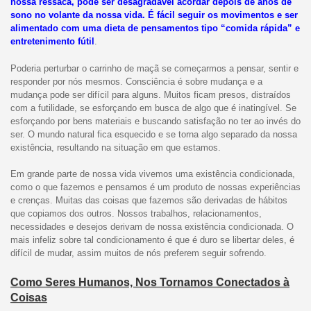
nossa ressaca, pode ser desagradável acordar depois de anos de
sono no volante da nossa vida. É fácil seguir os movimentos e ser
alimentado com uma dieta de pensamentos tipo “comida rápida” e
entretenimento fútil
.
Poderia perturbar o carrinho de maçã se começarmos a pensar, sentir e
responder por nós mesmos. Consciência é sobre mudança e a
mudança pode ser difícil para alguns. Muitos ficam presos, distraídos
com a futilidade, se esforçando em busca de algo que é inatingível. Se
esforçando por bens materiais e buscando satisfação no ter ao invés do
ser. O mundo natural fica esquecido e se torna algo separado da nossa
existência, resultando na situação em que estamos.
Em grande parte de nossa vida vivemos uma existência condicionada,
como o que fazemos e pensamos é um produto de nossas experiências
e crenças. Muitas das coisas que fazemos são derivadas de hábitos
que copiamos dos outros. Nossos trabalhos, relacionamentos,
necessidades e desejos derivam de nossa existência condicionada. O
mais infeliz sobre tal condicionamento é que é duro se libertar deles, é
difícil de mudar, assim muitos de nós preferem seguir sofrendo.
Como Seres Humanos, Nos Tornamos Conectados à
Coisas