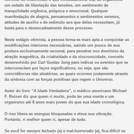
um estado de libertação das tensões, um sentimento de
tranquilidade orgânica, psíquica e emocional. Qualquer
manifestação de alegria, pensamentos e sentimentos serenos,
atitudes de auxílio e de estímulo aos que delas necessitam, já
basta para o desencadeamento desse processo.
Neste estágio otimista, a pessoa torna-se mais apta a conquistar as
modificações interiores necessárias, saindo um pouco de sua
postura exclusivamente racional, para penetrar nos domínios da
atração magnética, da criatividade e da sincronicidade, conceito
desenvolvido por Carl Gustav Jung para indicar os eventos que se
interconectam por laços significativos, ou seja, que são
coincidências não aleatórias, as quais ocorrem justamente através
da sintonia com as forças positivas que regem o Universo.
Autor do livro
“A Idade Verdadeira”
, o médico americano Michael
F. Roizen diz que quem ri muito, pode ter uma mente e um
organismo até 8 anos mais jovem do que sua idade cronológica.
O riso libera as energias bloqueadas e eleva sua vibração.
Portanto, ri melhor quem ri, apesar de tudo.
Se você for sempre fechado (a) e mal-humorado (a), fica difícil se