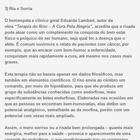
3) Ria e Sorria
O homeopata e clínico geral Eduardo Lambert, autor da
obra
“Terapia do Riso – A Cura Pela Alegria”
, acredita que a risada
pode atuar como um complemento na conquista do bem estar
físico e psíquico do ser humano, seja qual for a doença que o
afete. É comum ouvirmos o relato de pacientes com câncer, por
exemplo, que ao encarar com bom-humor a enfermidade,
conquistam mais rapidamente a cura, até mesmo nos casos mais
graves.
Esta terapia não se baseia apenas em dados filosóficos, mas
também em elementos científicos. O riso envia ao cérebro um
comando, por meio do hipotálamo, para que ele produza um
grupo de substâncias conhecidas como endorfinas, mais
especificamente as betas endorfinas. Elaboradas nas ocasiões em
que as pessoas se encontram bem-humoradas, elas detêm um
potencial analgésico, semelhante ao da morfina, porém com um
potencial cem vezes mais ampliado.
Assim, o mero sorriso ou a risada bem prolongada – quanto mais
enérgica, melhor para a saúde – provoca o aparecimento de uma
corrente de endorfinas, o que imediatamente traz ao organismo