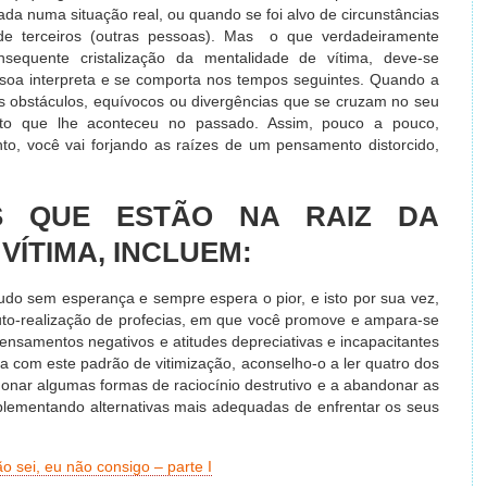
zada numa situação real, ou quando se foi alvo de circunstâncias
ão de terceiros (outras pessoas). Mas o que verdadeiramente
nsequente cristalização da mentalidade de vítima, deve-se
soa interpreta e se comporta nos tempos seguintes. Quando a
s obstáculos, equívocos ou divergências que se cruzam no seu
to que lhe aconteceu no passado. Assim, pouco a pouco,
to, você vai forjando as raízes de um pensamento distorcido,
S QUE ESTÃO NA RAIZ DA
VÍTIMA, INCLUEM:
udo sem esperança e sempre espera o pior, e isto por sua vez,
to-realização de profecias, em que você promove e ampara-se
samentos negativos e atitudes depreciativas e incapacitantes
ca com este padrão de vitimização, aconselho-o a ler quatro dos
donar algumas formas de raciocínio destrutivo e a abandonar as
lementando alternativas mais adequadas de enfrentar os seus
o sei, eu não consigo – parte I