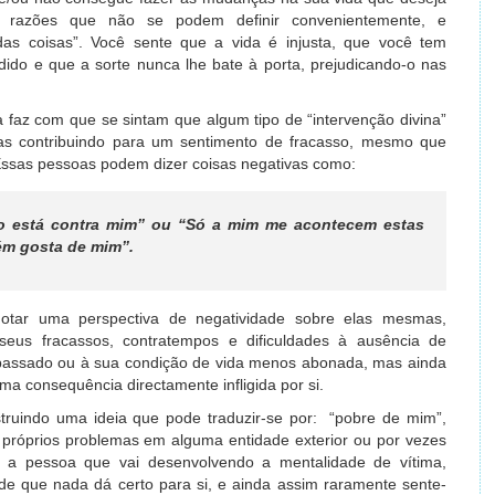
r razões que não se podem definir convenientemente, e
das coisas”. Você sente que a vida é injusta, que você tem
dido e que a sorte nunca lhe bate à porta, prejudicando-o nas
a faz com que se sintam que algum tipo de “intervenção divina”
as contribuindo para um sentimento de fracasso, mesmo que
 Essas pessoas podem dizer coisas negativas como:
o está contra mim” ou “Só a mim me acontecem estas
uém gosta de mim”.
tar uma perspectiva de negatividade sobre elas mesmas,
 seus fracassos, contratempos e dificuldades à ausência de
passado ou à sua condição de vida menos abonada, mas ainda
a consequência directamente infligida por si.
truindo uma ideia que pode traduzir-se por: “pobre de mim”,
próprios problemas em alguma entidade exterior ou por vezes
 a pessoa que vai desenvolvendo a mentalidade de vítima,
e que nada dá certo para si, e ainda assim raramente sente-