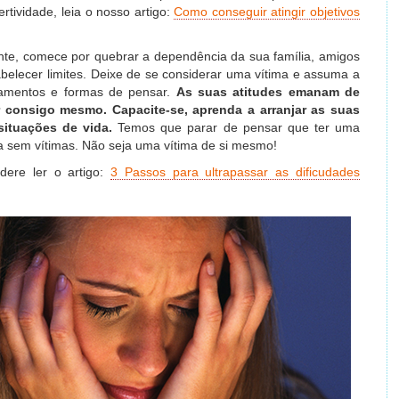
tividade, leia o nosso artigo:
Como conseguir atingir objetivos
te, comece por quebrar a dependência da sua família, amigos
belecer limites. Deixe de se considerar uma vítima e assuma a
amentos e formas de pensar.
As suas atitudes emanam de
 consigo mesmo. Capacite-se, aprenda a arranjar as suas
situações de vida.
Temos que parar de pensar que ter uma
a sem vítimas. Não seja uma vítima de si mesmo!
dere ler o artigo:
3 Passos para ultrapassar as dificudades