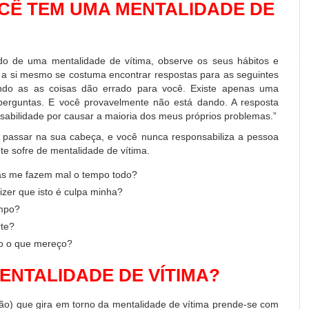
CÊ TEM UMA MENTALIDADE DE
ndo de uma mentalidade de vítima, observe os seus hábitos e
e a si mesmo se costuma encontrar respostas para as seguintes
ndo as as coisas dão errado para você. Existe apenas uma
 perguntas. E você provavelmente não está dando. A resposta
nsabilidade por causar a maioria dos meus próprios problemas.”
 passar na sua cabeça, e você nunca responsabiliza a pessoa
te sofre de mentalidade de vítima.
as me fazem mal o tempo todo?
zer que isto é culpa minha?
empo?
rte?
o o que mereço?
ENTALIDADE DE VÍTIMA?
o) que gira em torno da mentalidade de vítima prende-se com