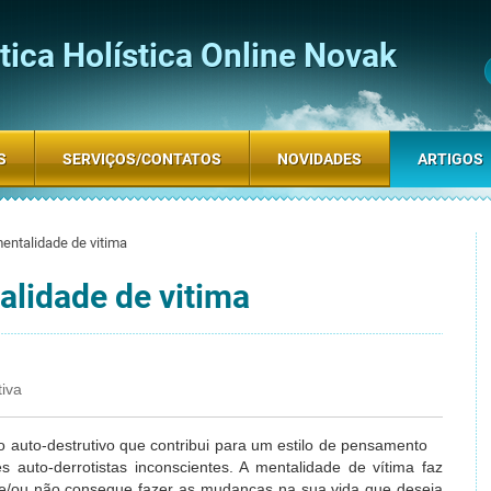
ica Holística Online Novak
S
SERVIÇOS/CONTATOS
NOVIDADES
ARTIGOS
entalidade de vitima
lidade de vitima
tiva
 auto-destrutivo que contribui para um estilo de pensamento
es auto-derrotistas inconscientes. A mentalidade de vítima faz
/ou não consegue fazer as mudanças na sua vida que deseja