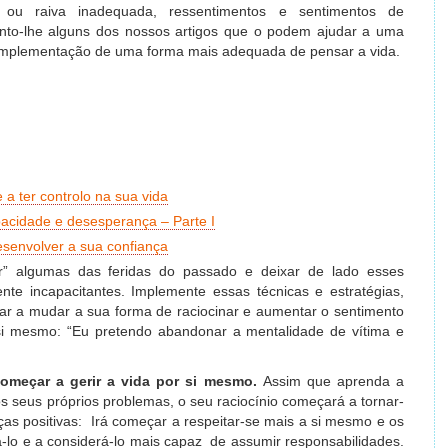
ão ou raiva inadequada, ressentimentos e sentimentos de
to-lhe alguns dos nossos artigos que o podem ajudar a uma
e implementação de uma forma mais adequada de pensar a vida.
a ter controlo na sua vida
acidade e desesperança – Parte I
esenvolver a sua confiança
r” algumas das feridas do passado e deixar de lado esses
ente incapacitantes. Implemente essas técnicas e estratégias,
ar a mudar a sua forma de raciocinar e aumentar o sentimento
si mesmo: “Eu pretendo abandonar a mentalidade de vítima e
começar a gerir a vida por si mesmo.
Assim que aprenda a
s seus próprios problemas, o seu raciocínio começará a tornar-
as positivas: Irá começar a respeitar-se mais a si mesmo e os
-lo e a considerá-lo mais capaz de assumir responsabilidades.