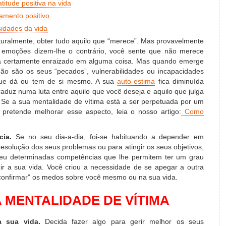
itude positiva na vida
samento positivo
sidades da vida
uralmente, obter tudo aquilo que “merece”. Mas provavelmente
 emoções dizem-lhe o contrário, você sente que não merece
ará certamente enraizado em alguma coisa. Mas quando emerge
não são os seus “pecados”, vulnerabilidades ou incapacidades
que dá ou tem de si mesmo. A sua
auto-estima
fica diminuída
traduz numa luta entre aquilo que você deseja e aquilo que julga
 Se a sua mentalidade de vítima está a ser perpetuada por um
 pretende melhorar esse aspecto, leia o nosso artigo:
Como
ia.
Se no seu dia-a-dia, foi-se habituando a depender em
esolução dos seus problemas ou para atingir os seus objetivos,
eu determinadas competências que lhe permitem ter um grau
ir a sua vida. Você criou a necessidade de se apegar a outra
“confirmar” os medos sobre você mesmo ou na sua vida.
 MENTALIDADE DE VÍTIMA
a sua vida.
Decida fazer algo para gerir melhor os seus