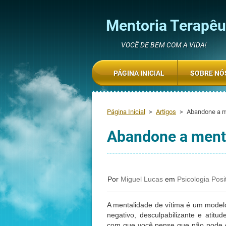
Mentoria Terapêut
VOCÊ DE BEM COM A VIDA!
PÁGINA INICIAL
SOBRE NÓ
Página Inicial
>
Artigos
>
Abandone a m
Abandone a menta
Por
Miguel Lucas
em
Psicologia Posi
A mentalidade de vítima é um modelo
negativo, desculpabilizante e atitud
com que você pense que não pode e