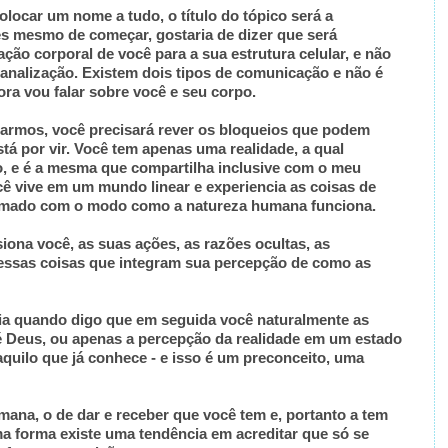
locar um nome a tudo, o título do tópico será a
s mesmo de começar, gostaria de dizer que será
ão corporal de você para a sua estrutura celular, e não
 canalização. Existem dois tipos de comunicação e não é
ra vou falar sobre você e seu corpo.
iarmos, você precisará rever os bloqueios que podem
tá por vir. Você tem apenas uma realidade, a qual
 e é a mesma que compartilha inclusive com o meu
cê vive em um mundo linear e experiencia as coisas de
tumado com o modo como a natureza humana funciona.
iona você, as suas ações, as razões ocultas, as
 essas coisas que integram sua percepção de como as
ncia quando digo que em seguida você naturalmente as
e é Deus, ou apenas a percepção da realidade em um estado
aquilo que já conhece - e isso é um preconceito, uma
ana, o de dar e receber que você tem e, portanto a tem
ma forma existe uma tendência em acreditar que só se