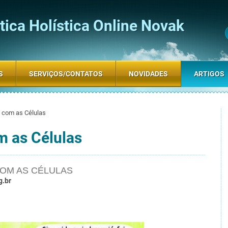
ica Holística Online Novak
S
SERVIÇOS/CONTATOS
NOVIDADES
ARTIGOS
com as Células
 as Células
OM AS CÉLULAS
g.br