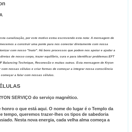
yon
UA
esta canalização, por este motivo estou escrevendo esta nota: A mensagem de
omecemos a construir uma ponte para nos conectar diretamente com nossa
intonizar com nosso "Inato". Há bons processos que podem nos apoiar e ajudar a
iretas de nosso corpo, trazer equilíbrio, cura e para identificar problemas:EFT
MF Balancing Technique, Reconexão e muitas outras. Esta mensagem de Kryon
r com nossas células e criar formas de começar a integrar nossa consciência
e começar a falar com nossas células.
ÉLULAS
RYON SERVIÇO do serviço magnético.
e honro o que está aqui. O nome do lugar é o Templo da
de tempo, queremos trazer-lhes os tipos de sabedoria
nsiado. Nesta nova energia, cada velha alma começa a