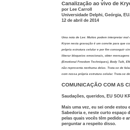
Canalização ao vivo de Kr
por Lee Carroll
Universidade Delphi, Geórgia, E
12 de abril de 2014
Uma nota de Lee:
Muitos podem interpretar mal 
Kryon nesta gravação é um convite para que c
própria estrutura celular e por fim conseguir s
liberar bloqueios emocionais, obter mensagens d
(Emotional Freedom Techniques), Body Talk, E
não representa nenhuma delas. Trata-se de fala
com nossa própria estrutura celular. Trata-se d
COMUNICAÇÃO COM AS C
Saudações, queridos, EU SOU K
Mais uma vez, eu sei onde estou 
Sabedoria e, neste curto espaço 
pelas quais vocês têm pedido e a
perguntar a respeito disso.