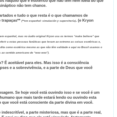
tos naquilo que é esotérico que não têm nem ideia do que
 sináptico não tem chance.
artados e tudo o que resta é o que chamamos de
e trapaças**
. (e Kryon
(**em espanhol: simulación y superchería)
to em espanhol, mas no áudio original Kryon usa os termos “make believe” que
eferir a estas pessoas fanáticas que levam ao extremo as coisas esotéricas e,
a dita como esotérica mesmo as que não têm validade e aqui no Brasil usamos o
s ao sentido americano de “woo woo”).
o? É aceitável para eles. Mas isso é a consciência
apses e a sobrevivência, e a parte de Deus que você
agem. Se hoje você está ouvindo isso e se você é um
 humano que mais tarde estará lendo ou ouvindo esta
o que você está consciente da parte divina em você.
 indescritível, a parte misteriosa, mas que é a parte real,