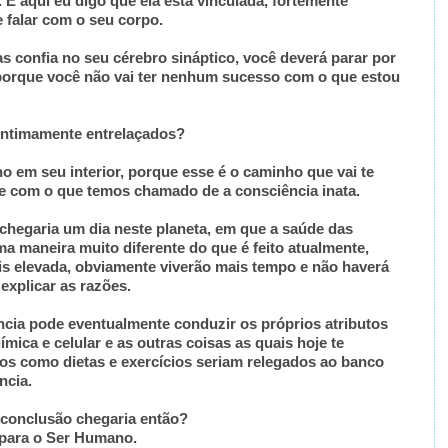
. E aqui eu digo que ela está vinculada, fortemente
 falar com o seu corpo.
as confia no seu cérebro sináptico, você deverá parar por
 porque você não vai ter nenhum sucesso com o que estou
 intimamente entrelaçados?
no em seu interior, porque esse é o caminho que vai te
nte com o que temos chamado de a consciência inata.
chegaria um dia neste planeta, em que a saúde das
a maneira muito diferente do que é feito atualmente,
s elevada, obviamente viverão mais tempo e não haverá
explicar as razões.
cia pode eventualmente conduzir os próprios atributos
mica e celular e as outras coisas as quais hoje te
s como dietas e exercícios seriam relegados ao banco
ência.
e conclusão chegaria então?
para o Ser Humano.