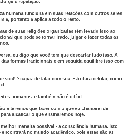
sforço e repetição.
eza humana funciona em suas relações com outros seres
 e, portanto a aplica a todo o resto.
mas de suas religiões organizadas têm levado isso ao
onal que pode se tornar irado, julgar e fazer todas as
anos.
ersa, eu digo que você tem que descartar tudo isso. A
as formas tradicionais e em seguida equilibre isso com
e você é capaz de falar com sua estrutura celular, como
cil.
itos humanos, e também não é difícil.
o e teremos que fazer com o que eu chamarei de
o para alcançar o que ensinaremos hoje.
 melhor maneira possível - a consciência humana. Isto
ê encontrará no mundo acadêmico, pois estas são as