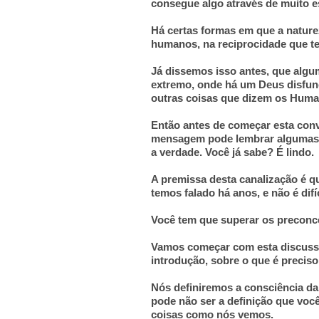
consegue algo através de muito e
Há certas formas em que a natur
humanos, na reciprocidade que tem
Já dissemos isso antes, que algu
extremo, onde há um Deus disfunci
outras coisas que dizem os Hum
Então antes de começar esta conv
mensagem pode lembrar algumas d
a verdade. Você já sabe? É lindo.
A premissa desta canalização é qu
temos falado há anos, e não é difí
Você tem que superar os preconce
Vamos começar com esta discussã
introdução, sobre o que é precis
Nós definiremos a consciência da
pode não ser a definição que voc
coisas como nós vemos.