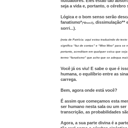
flutuadores. Eles estão tão absor
seja a vida e, portanto, o cérebro
Lógica e o bom senso serão desc
fanatismo*
, dissimulação** 
(*Brasil)
sorri...).
(nota de Patrícia: aqui estou traduzindo do tex
significa “faz de contas” e “Woo Woo” para se r
portanto, acreditam em qualquer coisa que sej
termo “fanatismo” que acho que se adequa mai
Você já os viu! E sabe o que é iss
humana, o equilíbrio entre as sin
carrega.
Bem, agora onde está você?
É assim que começamos esta mens
ser humano nesta sala ou um ser
transcrição, as probabilidades sã
Agora, a sua parte divina é a parte