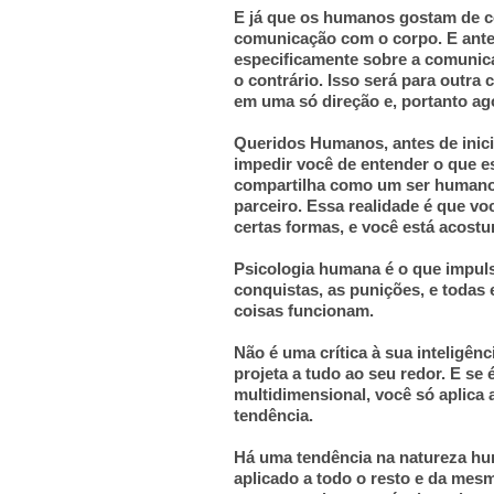
E já que os humanos gostam de co
comunicação com o corpo. E ante
especificamente sobre a comunicaç
o contrário. Isso será para outra
em uma só direção e, portanto ago
Queridos Humanos, antes de inic
impedir você de entender o que es
compartilha como um ser humano,
parceiro. Essa realidade é que vo
certas formas, e você está acos
Psicologia humana é o que impuls
conquistas, as punições, e todas
coisas funcionam.
Não é uma crítica à sua inteligê
projeta a tudo ao seu redor. E s
multidimensional, você só aplica 
tendência.
Há uma tendência na natureza hum
aplicado a todo o resto e da mes