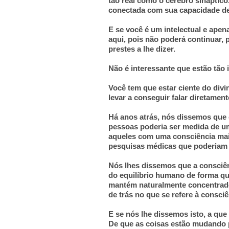
tão real como o cérebro sináptico
conectada com sua capacidade de
E se você é um intelectual e apen
aqui, pois não poderá continuar,
prestes a lhe dizer.
Não é interessante que estão tão
Você tem que estar ciente do divi
levar a conseguir falar diretame
Há anos atrás, nós dissemos que 
pessoas poderia ser medida de um
aqueles com uma consciência mai
pesquisas médicas que poderiam 
Nós lhes dissemos que a consciên
do equilíbrio humano de forma quí
mantém naturalmente concentrado
de trás no que se refere à consci
E se nós lhe dissemos isto, a qu
De que as coisas estão mudando 