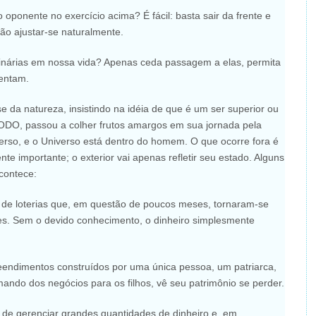
ponente no exercício acima? É fácil: basta sair da frente e
rão ajustar-se naturalmente.
nárias em nossa vida? Apenas ceda passagem a elas, permita
sentam.
da natureza, insistindo na idéia de que é um ser superior ou
DO, passou a colher frutos amargos em sua jornada pela
erso, e o Universo está dentro do homem. O que ocorre fora é
nte importante; o exterior vai apenas refletir seu estado. Alguns
contece:
 de loterias que, em questão de poucos meses, tornaram-se
es. Sem o devido conhecimento, o dinheiro simplesmente
ndimentos construídos por uma única pessoa, um patriarca,
ando dos negócios para os filhos, vê seu patrimônio se perder.
z de gerenciar grandes quantidades de dinheiro e, em