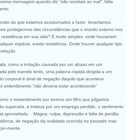
 mesma mensagem quando diz “
não resistais ao mal
”; falta
ento.
oposto do que estamos acostumados a fazer: levantamos
os protegermos das circunstâncias que o mundo externo nos
 resistência em sua vida? É muito simples: onde houverem
ualquer espécie, existe resistência. Onde houver qualquer tipo
eitação.
ala, como a irritação causada por um atraso em um
a pelo transito lento, uma palavra ríspida dirigida a um
o corporal é sinal de negação daquilo que acontece
o entendimento “
não deveria estar acontecendo
”
 como o ressentimento por termos um filho que julgamos
o superada, a tristeza por um emprego perdido, o sentimento
al aproveitada… Mágoa, culpa, depressão e falta de perdão
istência, de negação da realidade ocorrida no passado mas
rpo-mente.