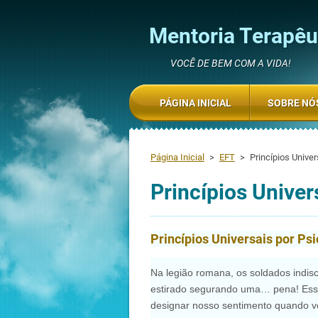
Mentoria Terapêut
VOCÊ DE BEM COM A VIDA!
PÁGINA INICIAL
SOBRE NÓ
Página Inicial
>
EFT
>
Princípios Univer
Princípios Unive
Princípios Universais por Ps
Na legião romana, os soldados indis
estirado segurando uma… pena! Ess
designar nosso sentimento quando ve