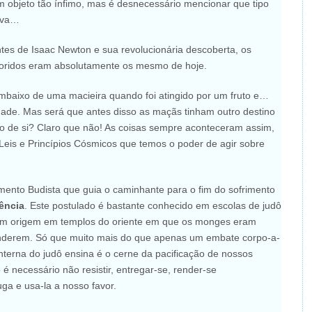
m objeto tão ínfimo, mas é desnecessário mencionar que tipo
nava…
es de Isaac Newton e sua revolucionária descoberta, os
oloridos eram absolutamente os mesmo de hoje.
baixo de uma macieira quando foi atingido por um fruto e…
idade. Mas será que antes disso as maçãs tinham outro destino
o de si? Claro que não! As coisas sempre aconteceram assim,
eis e Princípios Cósmicos que temos o poder de agir sobre
imento Budista que guia o caminhante para o fim do sofrimento
tência
. Este postulado é bastante conhecido em escolas de judô
tem origem em templos do oriente em que os monges eram
enderem. Só que muito mais do que apenas um embate corpo-a-
interna do judô ensina é o cerne da pacificação de nossos
é necessário não resistir, entregar-se, render-se
ga e usa-la a nosso favor.