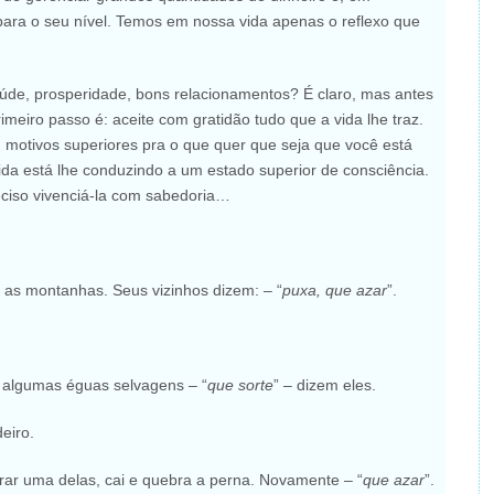
para o seu nível. Temos em nossa vida apenas o reflexo que
úde, prosperidade, bons relacionamentos? É claro, mas antes
rimeiro passo é: aceite com gratidão tudo que a vida lhe traz.
 motivos superiores pra o que quer que seja que você está
ida está lhe conduzindo a um estado superior de consciência.
eciso vivenciá-la com sabedoria…
 as montanhas. Seus vizinhos dizem: – “
puxa, que azar
”.
o algumas éguas selvagens – “
que sorte
” – dizem eles.
eiro.
strar uma delas, cai e quebra a perna. Novamente – “
que azar
”.