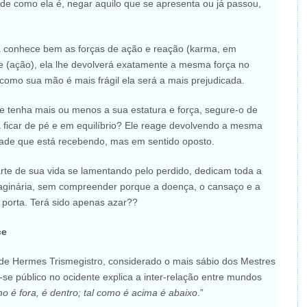
idade como ela é, negar aquilo que se apresenta ou já passou,
ca conhece bem as forças de ação e reação (karma, em
e (ação), ela lhe devolverá exatamente a mesma força no
 como sua mão é mais frágil ela será a mais prejudicada.
e tenha mais ou menos a sua estatura e força, segure-o de
a ficar de pé e em equilíbrio? Ele reage devolvendo a mesma
dade que está recebendo, mas em sentido oposto.
te de sua vida se lamentando pelo perdido, dedicam toda a
ginária, sem compreender porque a doença, o cansaço e a
 porta. Terá sido apenas azar??
ce
e Hermes Trismegistro, considerado o mais sábio dos Mestres
se público no ocidente explica a inter-relação entre mundos
o é fora, é dentro; tal como é acima é abaixo
.”