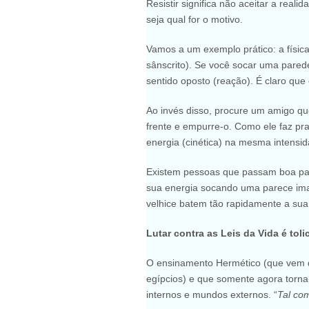
Resistir significa não aceitar a real
seja qual for o motivo.
Vamos a um exemplo prático: a físi
sânscrito). Se você socar uma pared
sentido oposto (reação). É claro que
Ao invés disso, procure um amigo qu
frente e empurre-o. Como ele faz pr
energia (cinética) na mesma intensi
Existem pessoas que passam boa par
sua energia socando uma parece ima
velhice batem tão rapidamente a sua
Lutar contra as Leis da Vida é toli
O ensinamento Hermético (que vem d
egípcios) e que somente agora torna-
internos e mundos externos. “
Tal com