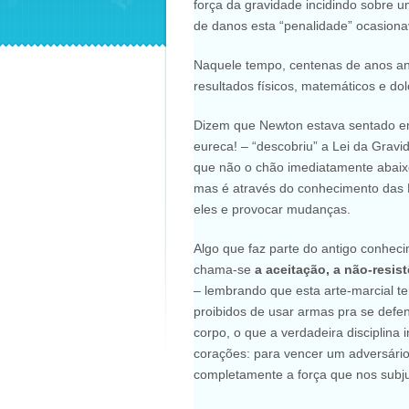
força da gravidade incidindo sobre u
de danos esta “penalidade” ocasio
Naquele tempo, centenas de anos ant
resultados físicos, matemáticos e d
Dizem que Newton estava sentado em
eureca! – “descobriu” a Lei da Grav
que não o chão imediatamente abaix
mas é através do conhecimento das L
eles e provocar mudanças.
Algo que faz parte do antigo conhec
chama-se
a aceitação, a não-resis
– lembrando que esta arte-marcial 
proibidos de usar armas pra se def
corpo, o que a verdadeira disciplina 
corações: para vencer um adversário 
completamente a força que nos subju