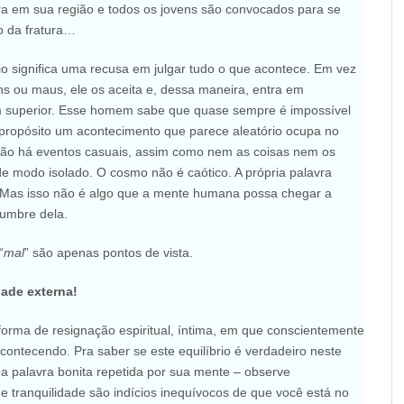
ra em sua região e todos os jovens são convocados para se
o da fratura…
o significa uma recusa em julgar tudo o que acontece. Em vez
ns ou maus, ele os aceita e, dessa maneira, entra em
m superior. Esse homem sabe que quase sempre é impossível
propósito um acontecimento que parece aleatório ocupa no
 não há eventos casuais, assim como nem as coisas nem os
de modo isolado. O cosmo não é caótico. A própria palavra
. Mas isso não é algo que a mente humana possa chegar a
lumbre dela.
“
mal
” são apenas pontos de vista.
dade externa!
forma de resignação espiritual, íntima, em que conscientemente
ontecendo. Pra saber se este equilíbrio é verdadeiro neste
 palavra bonita repetida por sua mente – observe
 e tranquilidade são indícios inequívocos de que você está no