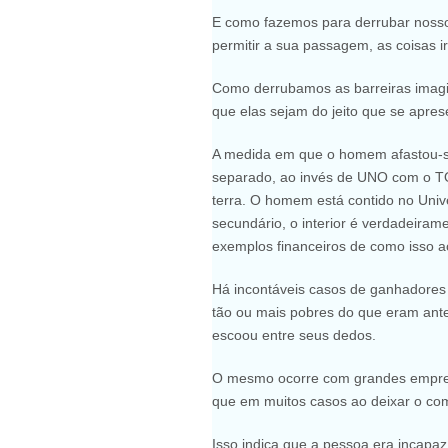
E como fazemos para derrubar nosso o
permitir a sua passagem, as coisas i
Como derrubamos as barreiras imagi
que elas sejam do jeito que se apre
A medida em que o homem afastou-se 
separado, ao invés de UNO com o TO
terra. O homem está contido no Univ
secundário, o interior é verdadeirame
exemplos financeiros de como isso a
Há incontáveis casos de ganhadores
tão ou mais pobres do que eram ant
escoou entre seus dedos.
O mesmo ocorre com grandes empree
que em muitos casos ao deixar o com
Isso indica que a pessoa era incapa