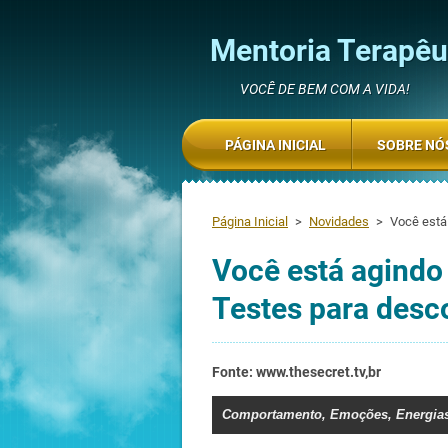
Mentoria Terapêut
VOCÊ DE BEM COM A VIDA!
PÁGINA INICIAL
SOBRE NÓ
Página Inicial
>
Novidades
>
Você está
Você está agindo
Testes para desco
Fonte: www.thesecret.tv,br
Comportamento
,
Emoções
,
Energia