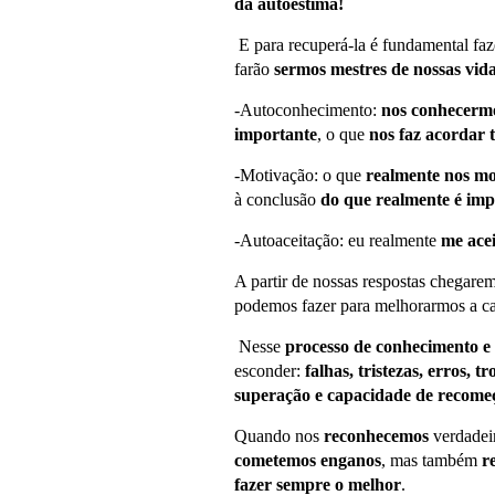
da autoestima!
E para recuperá-la é fundamental f
farão
sermos
mestres de nossas vid
-Autoconhecimento:
nos conhecerm
importante
, o que
nos faz acordar t
-Motivação: o que
realmente nos mo
à conclusão
do que realmente é imp
-Autoaceitação: eu realmente
me ace
A partir de nossas respostas chegare
podemos fazer para melhorarmos a ca
Nesse
processo de conhecimento e
esconder:
falhas, tristezas, erros, t
superação e capacidade de recome
Quando nos
reconhecemos
verdadei
cometemos enganos
, mas também
r
fazer sempre o melhor
.