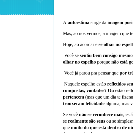
A
autoestima
surge da
imagem posi
Mas, ao nos vermos, a imagem que te
Hoje, ao acordar e
se olhar no espel
Você se
sentiu bem consigo mesmo
olhar no espelho
porque
não está g
Você já parou pra pensar que
por tr
Naquele espelho estão
refletidos se
conquistas, vontades?
Ou
estão refl
pertencem
(mas que um dia te fizera
trouxeram felicidade
alguma, mas vo
Se você
não se reconhece mais
, est
se
realmente são seus
ou se simples
que
muito
do que
está dentro de n