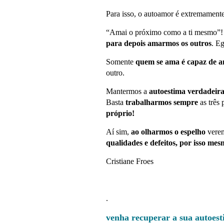
Para isso, o autoamor é extremamente
“Amai o próximo como a ti mesmo”! 
para depois amarmos os outros
. E
Somente
quem se ama é capaz de a
outro.
Mantermos a
autoestima verdadeir
Basta
trabalharmos sempre
as três 
próprio!
Aí sim,
ao olharmos o espelho
verem
qualidades e defeitos, por isso 
Cristiane Froes
.
venha recuperar a sua autoest