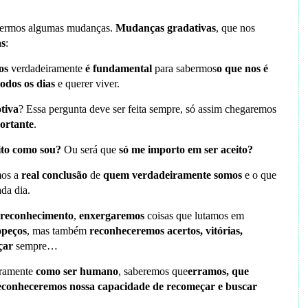
azermos algumas mudanças.
Mudanças gradativas
, que nos
as
:
os
verdadeiramente
é fundamental
para sabermos
o que nos é
odos os dias
e querer viver.
tiva
? Essa pergunta deve ser feita sempre, só assim chegaremos
ortante
.
ito como sou?
Ou será que
só me importo em ser aceito?
mos a
real conclusão
de
quem verdadeiramente somos
e o que
da dia.
 reconhecimento
,
enxergaremos
coisas que lutamos em
ropeços
, mas também
reconheceremos acertos, vitórias,
çar
sempre…
ramente
como ser humano
, saberemos que
erramos, que
econheceremos nossa capacidade de recomeçar e buscar