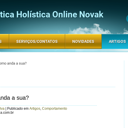
ica Holística Online Novak
S
SERVIÇOS/CONTATOS
NOVIDADES
ARTIGOS
omo anda a sua?
anda a sua?
lva
|
Publicado em
Artigos
,
Comportamento
a.com.br