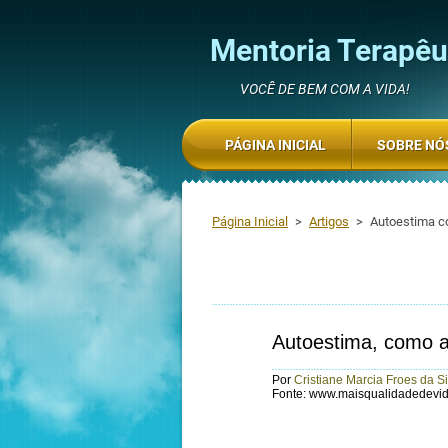
Mentoria Terapêut
VOCÊ DE BEM COM A VIDA!
PÁGINA INICIAL
SOBRE NÓ
Página Inicial
>
Artigos
>
Autoestima c
Autoestima, como 
Por
Cristiane Marcia Froes da Si
Fonte: www.maisqualidadedevid