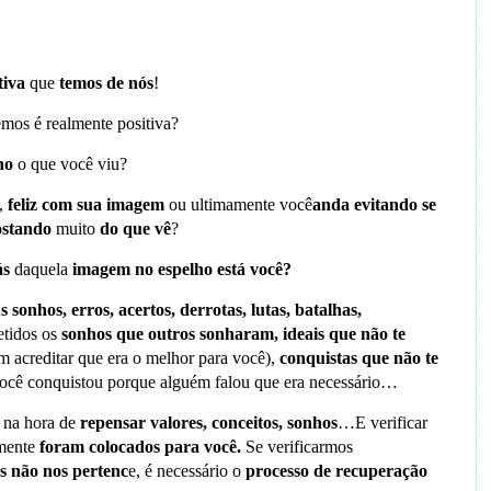
tiva
que
temos de nós
!
mos é realmente positiva?
ho
o que você viu?
,
feliz com sua imagem
ou ultimamente você
anda evitando se
ostando
muito
do que vê
?
ás
daquela
imagem no espelho está você?
us sonhos, erros, acertos, derrotas, lutas, batalhas,
etidos os
sonhos que outros sonharam, ideais que não te
m acreditar que era o melhor para você),
conquistas que não te
cê conquistou porque alguém falou que era necessário…
á na hora de
repensar valores, conceitos, sonhos
…E verificar
mente
foram colocados para você.
Se verificarmos
ós não nos pertenc
e, é necessário o
processo de recuperação