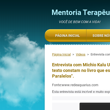
Mentoria Terapêut
VOCÊ DE BEM COM A VIDA!
PÁGINA INICIAL
SOBRE NÓ
Página Inicial
>
Videos
>
Entrevista co
Entrevista com Michio Kalu 
texto constam no livro que e
Paralelos".
Fonte:www.redeaquarius.com
Esta entrevista está incrível e muito e