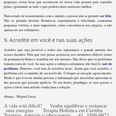
pequenas coisas boas que acontecem na nossa vida passam para segundo
plano, ignorando-se tudo o que poderia fazer sentir-nos melhor.
ser feliz
Num estado de ressentimento com o mundo, a pessoa não se permite
.
Não se permite divertir. Permita-se experimentar a felicidade, comemore
pequenas vitórias, e mais importante, tente concentrar-se nas alegrias, e não
apenas no seu sofrimento.
9. Acredite em você e nas suas ações
Acredito que seja possível a todos nós superarmos a grande maioria dos
nossos desafios. Para que isso possa acontecer, nos momentos difíceis temos
de permanecer firmes e acreditar em nós mesmos. Não deixe que os problemas
sair do
tomem conta de você. As suas ações e esforços certamente irão fazê-lo
problema
. Primeiro, você tem de acreditar nisso. Assim que você acredite, o
problema está a caminho de ser resolvido. Coloque-se em ação agora mesmo.
Mude o que tiver de mudar, procure a informação que necessitar, aproxime-se
das pessoas que possam ajudá-lo. Vá em frente, planifique os seus passos e
ações e adote uma atitude virada para a solução.
Abraço, Miguel Lucas
A vida está dificil? Venha equilibrar e restaurar
suas energias Terapia Holistica em Curitiba
Terapias naturais e vibracionais 41 3599-9922