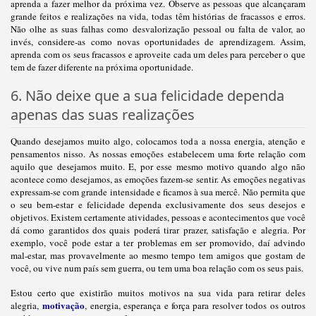
aprenda a fazer melhor da próxima vez. Observe as pessoas que alcançaram
grande feitos e realizações na vida, todas têm histórias de fracassos e erros.
Não olhe as suas falhas como desvalorização pessoal ou falta de valor, ao
invés, considere-as como novas oportunidades de aprendizagem. Assim,
aprenda com os seus fracassos e aproveite cada um deles para perceber o que
tem de fazer diferente na próxima oportunidade.
6. Não deixe que a sua felicidade dependa
apenas das suas realizações
Quando desejamos muito algo, colocamos toda a nossa energia, atenção e
pensamentos nisso. As nossas emoções estabelecem uma forte relação com
aquilo que desejamos muito. E, por esse mesmo motivo quando algo não
acontece como desejamos, as emoções fazem-se sentir. As emoções negativas
expressam-se com grande intensidade e ficamos à sua mercê. Não permita que
o seu bem-estar e felicidade dependa exclusivamente dos seus desejos e
objetivos. Existem certamente atividades, pessoas e acontecimentos que você
dá como garantidos dos quais poderá tirar prazer, satisfação e alegria. Por
exemplo, você pode estar a ter problemas em ser promovido, daí advindo
mal-estar, mas provavelmente ao mesmo tempo tem amigos que gostam de
você, ou vive num país sem guerra, ou tem uma boa relação com os seus pais.
Estou certo que existirão muitos motivos na sua vida para retirar deles
motivação
alegria,
, energia, esperança e força para resolver todos os outros