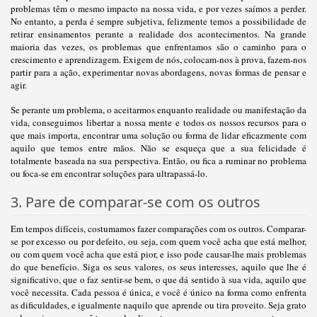
problemas têm o mesmo impacto na nossa vida, e por vezes saímos a perder.
No entanto, a perda é sempre subjetiva, felizmente temos a possibilidade de
retirar ensinamentos perante a realidade dos acontecimentos. Na grande
maioria das vezes, os problemas que enfrentamos são o caminho para o
crescimento e aprendizagem. Exigem de nós, colocam-nos à prova, fazem-nos
partir para a ação, experimentar novas abordagens, novas formas de pensar e
agir.
Se perante um problema, o aceitarmos enquanto realidade ou manifestação da
vida, conseguimos libertar a nossa mente e todos os nossos recursos para o
que mais importa, encontrar uma solução ou forma de lidar eficazmente com
aquilo que temos entre mãos. Não se esqueça que a sua felicidade é
totalmente baseada na sua perspectiva. Então, ou fica a ruminar no problema
ou foca-se em encontrar soluções para ultrapassá-lo.
3. Pare de comparar-se com os outros
Em tempos difíceis, costumamos fazer comparações com os outros. Comparar-
se por excesso ou por defeito, ou seja, com quem você acha que está melhor,
ou com quem você acha que está pior, e isso pode causar-lhe mais problemas
do que benefício. Siga os seus valores, os seus interesses, aquilo que lhe é
significativo, que o faz sentir-se bem, o que dá sentido à sua vida, aquilo que
você necessita. Cada pessoa é única, e você é único na forma como enfrenta
as dificuldades, e igualmente naquilo que aprende ou tira proveito. Seja grato