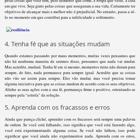
pelas coisas que você tem, pelo alimento que come, a roupa que veste, a casa
em que vive. Seja grato pelas coisas que asseguram a sua vida. Certamente ter
objetivos de alcançar mais e melhor não é prejudicial. No entanto, passa a sê-
lo no momento em que contribui para a infelicidade e sofrimento.
4. Tenha fé que as situações mudam
Quando estamos passando por maus momentos, muitas vezes pensamos que
não há nenhuma maneira de sairmos disso, pensamos que nada vai mudar.
Mas acredite, mudará. Tenha fé em si mesmo, momentos ruins não duram para
sempre, de fato, nada permanece para sempre igual. Acredite que as coisas
não vão ser assim para sempre. Eles vão mudar, mas você precisa tomar
alguma iniciativa para que as coisas mudem de acordo com os seus objetivos.
Alinhe as suas ações com a sua fé, permaneça firme e positivo, orientando-se
sempre pela “estrela” da solução.
5. Aprenda com os fracassos e erros
Ainda que pareça cliché, aprender com os fracassos será sempre uma palavra
de ordem. Se você está falhando, isso significa que você está fazendo algo,
você está experimentando alguma coisa. Se você não falhou, isso pode
significar que você ainda não experimentou nada. Aprenda com os erros,