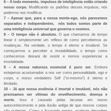
6 – A todo momento, impulsos de inteligência estão criando
nosso corpo.
Modificando os padrões desses impulsos, nós
podemos nos modificar.
7 – Apesar que, para a nossa mente-ego, nós parecemos
separados e independentes, nós todos somos parte de
uma inteligência universal que governa o cosmos.
8 – O tempo não é absoluto.
O que chamamos de tempo
linear é simplesmente um reflexo de como percebemos as
mudanças. Na verdade, o tempo é eterno e imutável. Se
começarmos a perceber a imutabilidade, o tempo como
conhecemos deixará de existir e iremos experienciar a
imortalidade.
9 – A nossa natureza essencial é puro ser.
Embora
estejamos acostumados a nos ver como personalidade, ego e
corpo, o nosso verdadeiro Self (”si-mesmo”) é eterno e
ilimitado.
10 – Já que nossa essência é imortal e imutável, nós não
precisamos ser vítimas do envelhecimento, doença e
morte.
Isso é causado pelas lacunas em nosso
autoconhecimento e pela ilusão antiga de que nossos corpos
são materiais. Como a Ayurveda ensina, qualquer desordem