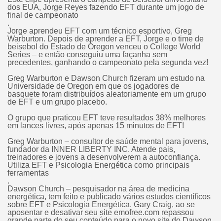
dos EUA, Jorge Reyes fazendo EFT durante um jogo de
final de campeonato
.
Jorge aprendeu EFT com um técnico esportivo, Greg
Warburton. Depois de aprender a EFT, Jorge e o time de
beisebol do Estado de Oregon venceu o College World
Series – e então conseguiu uma façanha sem
precedentes, ganhando o campeonato pela segunda vez!
Greg Warburton e Dawson Church fizeram um estudo na
Universidade de Oregon em que os jogadores de
basquete foram distribuídos aleatoriamente em um grupo
de EFT e um grupo placebo.
O grupo que praticou EFT teve resultados 38% melhores
em lances livres, após apenas 15 minutos de EFT!
Greg Warburton – consultor de saúde mental para jovens,
fundador da INNER LIBERTY INC. Atende pais,
treinadores e jovens a desenvolverem a autoconfiança.
Utiliza EFT e Psicologia Energética como principais
ferramentas
.
Dawson Church – pesquisador na área de medicina
energética, tem feito e publicado vários estudos científicos
sobre EFT e Psicologia Energética. Gary Craig, ao se
aposentar e desativar seu site emofree.com repassou
grande parte do seu conteúdo para o novo site do Dawson