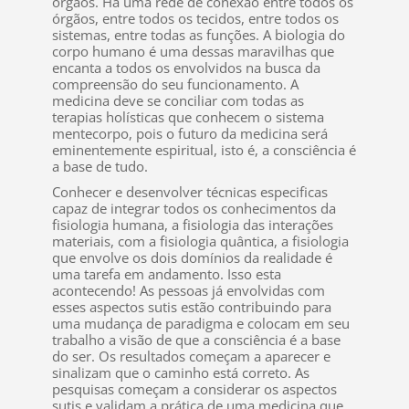
órgãos. Há uma rede de conexão entre todos os
órgãos, entre todos os tecidos, entre todos os
sistemas, entre todas as funções. A biologia do
corpo humano é uma dessas maravilhas que
encanta a todos os envolvidos na busca da
compreensão do seu funcionamento. A
medicina deve se conciliar com todas as
terapias holísticas que conhecem o sistema
mentecorpo, pois o futuro da medicina será
eminentemente espiritual, isto é, a consciência é
a base de tudo.
Conhecer e desenvolver técnicas especificas
capaz de integrar todos os conhecimentos da
fisiologia humana, a fisiologia das interações
materiais, com a fisiologia quântica, a fisiologia
que envolve os dois domínios da realidade é
uma tarefa em andamento. Isso esta
acontecendo! As pessoas já envolvidas com
esses aspectos sutis estão contribuindo para
uma mudança de paradigma e colocam em seu
trabalho a visão de que a consciência é a base
do ser. Os resultados começam a aparecer e
sinalizam que o caminho está correto. As
pesquisas começam a considerar os aspectos
sutis e validam a prática de uma medicina que