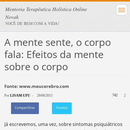
Mentoria Terapêutica Holística Online
Novak
VOCÊ DE BEM COM A VIDA!
A mente sente, o corpo
fala: Efeitos da mente
sobre o corpo
Fonte: www.meucerebro.com
742
Por
LISAM-UFU
-
29/08/2015
2
Compartilhar
Tweetar
Já escrevemos, uma vez, sobre sintomas psiquiátricos