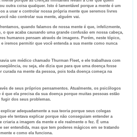
a mente porque as crenças limitantes levam a crer que quem
u outra coisa qualquer. Isto é lamentável porque a mente é um
s a usar e controlar nossa própria mente que seremos livres
 você não controlar sua mente, alguém vai.
frentamos, quando falamos de nossa mente é que, infelizmente,
, o que acaba causando uma grande confusão em nossa cabeça,
seres humanos pensam através de imagens. Porém, neste tópico,
e iremos permitir que você entenda a sua mente como nunca
havia um médico chamado Thurman Fleet, e ele trabalhava com
nseqüência, ou seja, ele dizia que para que uma doença fosse
ser curada na mente da pessoa, pois toda doença começa na
ravés de seus próprios pensamentos. Atualmente, os psicólogos
 é que ela precisa da sua doença porque muitas pessoas estão
fugir dos seus problemas.
explicar adequadamente a sua teoria porque seus colegas
ue ele tentava explicar porque não conseguiam entender a
e criaria a imagem da mente e ele realmente o fez. É uma
de ser entendida, mas que tem poderes mágicos em se tratando
 mente e como ela funciona.