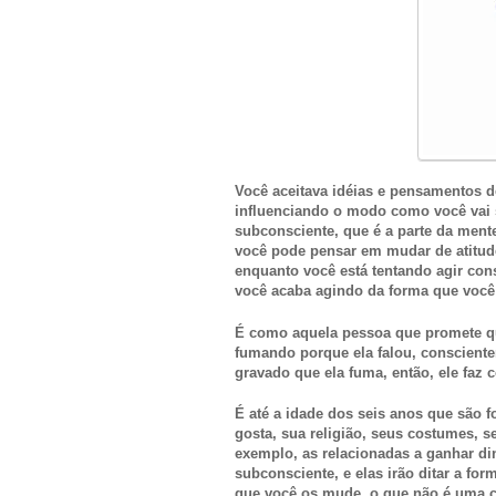
Você aceitava idéias e pensamentos d
influenciando o modo como você vai s
subconsciente, que é a parte da mente
você pode pensar em mudar de atitu
enquanto você está tentando agir con
você acaba agindo da forma que você 
É como aquela pessoa que promete que
fumando porque ela falou, consciente
gravado que ela fuma, então, ele faz
É até a idade dos seis anos que são
gosta, sua religião, seus costumes, s
exemplo, as relacionadas a ganhar d
subconsciente, e elas irão ditar a for
que você os mude, o que não é uma co