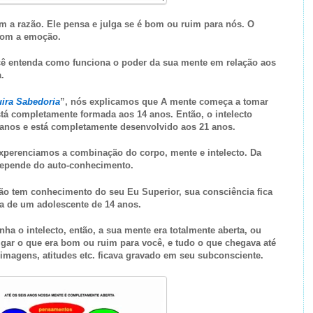
 a razão. Ele pensa e julga se é bom ou ruim para nós. O
com a emoção.
ê entenda como funciona o poder da sua mente em relação aos
.
uira Sabedoria
”, nós explicamos que A mente começa a tomar
stá completamente formada aos 14 anos. Então, o intelecto
 anos e está completamente desenvolvido aos 21 anos.
experenciamos a combinação do corpo, mente e intelecto. Da
 depende do auto-conhecimento.
 não tem conhecimento do seu Eu Superior, sua consciência fica
sa de um adolescente de 14 anos.
nha o intelecto, então, a sua mente era totalmente aberta, ou
lgar o que era bom ou ruim para você, e tudo o que chegava até
 imagens, atitudes etc. ficava gravado em seu subconsciente.