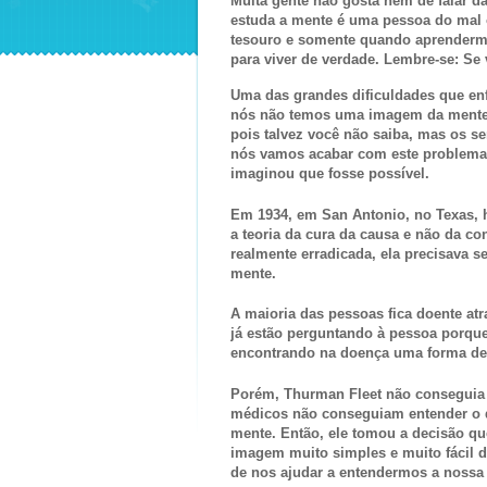
Muita gente não gosta nem de falar d
estuda a mente é uma pessoa do mal o
tesouro e somente quando aprendermo
para viver de verdade. Lembre-se: Se
Uma das grandes dificuldades que en
nós não temos uma imagem da mente
pois talvez você não saiba, mas os 
nós vamos acabar com este problema 
imaginou que fosse possível.
Em 1934, em San Antonio, no Texas, 
a teoria da cura da causa e não da co
realmente erradicada, ela precisava 
mente.
A maioria das pessoas fica doente at
já estão perguntando à pessoa porque
encontrando na doença uma forma de 
Porém, Thurman Fleet não conseguia 
médicos não conseguiam entender o q
mente. Então, ele tomou a decisão qu
imagem muito simples e muito fácil 
de nos ajudar a entendermos a nossa