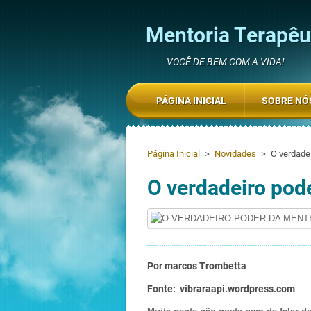
Mentoria Terapêut
VOCÊ DE BEM COM A VIDA!
PÁGINA INICIAL
SOBRE NÓ
Página Inicial
>
Novidades
>
O verdade
O verdadeiro pod
Por marcos Trombetta
Fonte: vibraraapi.wordpress.com