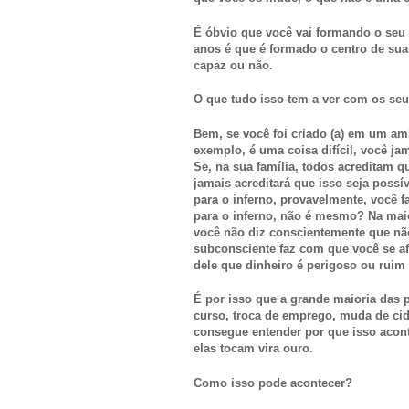
É óbvio que você vai formando o seu
anos é que é formado o centro de suas
capaz ou não.
O que tudo isso tem a ver com os seu
Bem, se você foi criado (a) em um am
exemplo, é uma coisa difícil, você ja
Se, na sua família, todos acreditam 
jamais acreditará que isso seja possí
para o inferno, provavelmente, você fa
para o inferno, não é mesmo? Na maio
você não diz conscientemente que não 
subconsciente faz com que você se a
dele que dinheiro é perigoso ou ruim
É por isso que a grande maioria das 
curso, troca de emprego, muda de ci
consegue entender por que isso acont
elas tocam vira ouro.
Como isso pode acontecer?