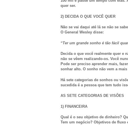
100 mil e passe um tempo com elas. 
quer ser.
2) DECIDA O QUE VOCÊ QUER
Não se vai daqui até lá se não se sabe
O General Wesley disse:
“Ter um grande sonho é tão fácil qu
Decida o que você realmente quer e 
não se vêem realizando-os. Você nunc
Pode ser preciso aprender mais, fazer
sonhar alto. O sonho não vem a mais 
Há sete categorias de sonhos ou visõ
sucedida é a pessoa que tem tudo iss
AS SETE CATEGORIAS DE VISÕES
1) FINANCEIRA
Qual é o seu objetivo de dinheiro? Q
Tem um negócio? Objetivos de fluxo 