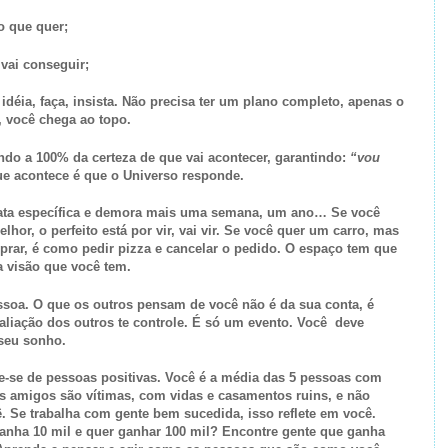
o que quer;
 vai conseguir;
 idéia, faça, insista. Não precisa ter um plano completo, apenas o
 você chega ao topo.
ndo a 100% da certeza de que vai acontecer, garantindo:
“vou
ue acontece é que o Universo responde.
ata específica e demora mais uma semana, um ano… Se você
hor, o perfeito está por vir, vai vir. Se você quer um carro, mas
rar, é como pedir pizza e cancelar o pedido. O espaço tem que
a visão que você tem.
essoa. O que os outros pensam de você não é da sua conta, é
aliação dos outros te controle. É só um evento. Você deve
 seu sonho.
-se de pessoas positivas. Você é a média das 5 pessoas com
 amigos são vítimas, com vidas e casamentos ruins, e não
. Se trabalha com gente bem sucedida, isso reflete em você.
nha 10 mil e quer ganhar 100 mil? Encontre gente que ganha