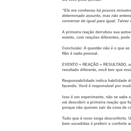
“Ele me conheceu há poucos minutos
determinado assunto, mas não entend
conversar de igual para igual. Talve
A primeira reação derrubou sua auto
evento, com reações diferentes, pode 
Conclusão: A questão não é o que a
Não é nada pessoal.
EVENTO + REAÇÃO = RESULTADO, assi
resultado diferente, você tem que mu
Responsabilidade indica habilidade d
fazendo. Você é responsável por muda
Isso é um experimento, não se sabe s
vai descobrir a primeira reação que f
porque não querem sair da zona de co
Tudo que é novo exige desconforto. 
bem sucedidas é preferir o conforto a