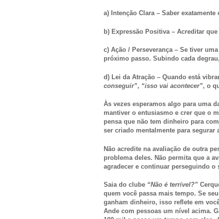
a) Intenção Clara – Saber exatamente 
b) Expressão Positiva – Acreditar que
c) Ação / Perseverança – Se tiver uma
próximo passo. Subindo cada degrau,
d) Lei da Atração – Quando está vibra
conseguir”
,
“isso vai acontecer”
, o q
Às vezes esperamos algo para uma d
mantiver o entusiasmo e crer que o mel
pensa que não tem dinheiro para comp
ser criado mentalmente para segurar 
Não acredite na avaliação de outra p
problema deles. Não permita que a av
agradecer e continuar perseguindo o
Saia do clube
“Não é terrível?”
Cerque
quem você passa mais tempo. Se seus
ganham dinheiro, isso reflete em você
Ande com pessoas um nível acima. Ga