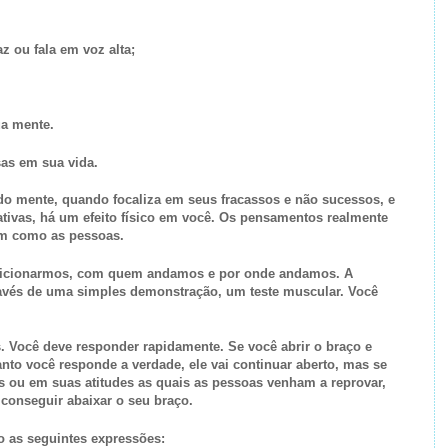
z ou fala em voz alta;
ua mente.
sas em sua vida.
do mente, quando focaliza em seus fracassos e não sucessos, e
ativas, há um efeito físico em você. Os pensamentos realmente
im como as pessoas.
sicionarmos, com quem andamos e por onde andamos. A
ravés de uma simples demonstração, um teste muscular. Você
s. Você deve responder rapidamente. Se você abrir o braço e
nto você responde a verdade, ele vai continuar aberto, mas se
s ou em suas atitudes as quais as pessoas venham a reprovar,
i conseguir abaixar o seu braço.
o as seguintes expressões: