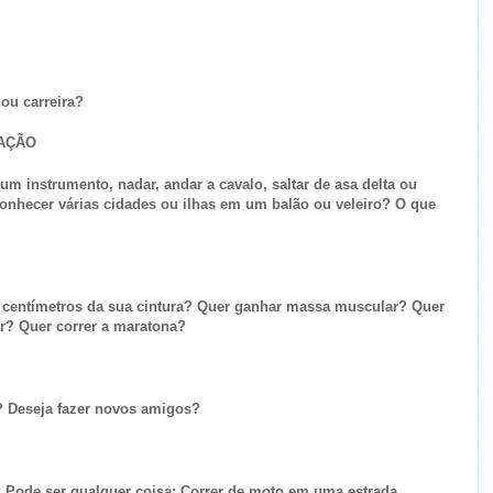
 ou carreira?
EAÇÃO
 um instrumento, nadar, andar a cavalo, saltar de asa delta ou
onhecer várias cidades ou ilhas em um balão ou veleiro? O que
r centímetros da sua cintura? Quer ganhar massa muscular? Quer
r? Quer correr a maratona?
? Deseja fazer novos amigos?
. Pode ser qualquer coisa: Correr de moto em uma estrada,