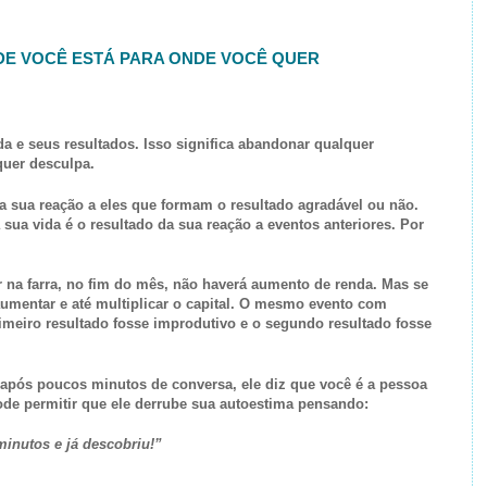
DE VOCÊ ESTÁ PARA ONDE VOCÊ QUER
a e seus resultados. Isso significa abandonar qualquer
quer desculpa.
 sua reação a eles que formam o resultado agradável ou não.
sua vida é o resultado da sua reação a eventos anteriores. Por
ar na farra, no fim do mês, não haverá aumento de renda. Mas se
 aumentar e até multiplicar o capital. O mesmo evento com
rimeiro resultado fosse improdutivo e o segundo resultado fosse
 após poucos minutos de conversa, ele diz que você é a pessoa
ode permitir que ele derrube sua autoestima pensando:
inutos e já descobriu!”