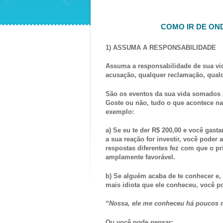
COMO IR DE ON
1) ASSUMA A RESPONSABILIDADE
Assuma a responsabilidade de sua vid
acusação, qualquer reclamação, qual
São os eventos da sua vida somados a
Goste ou não, tudo o que acontece na 
exemplo:
a) Se eu te der R$ 200,00 e você gast
a sua reação for investir, você poder
respostas diferentes fez com que o p
amplamente favorável.
b) Se alguém acaba de te conhecer e,
mais idiota que ele conheceu, você p
“Nossa, ele me conheceu há poucos m
Ou você pode pensar: