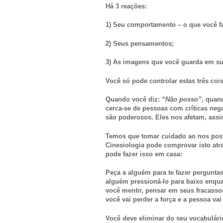
Há 3 reações:
1) Seu comportamento – o que você fa
2) Seus pensamentos;
3) As imagens que você guarda em s
Você só pode controlar estas três coi
Quando você diz:
“Não posso”
, quan
cerca-se de pessoas com críticas neg
são poderosos. Eles nos afetam, ass
Temos que tomar cuidado ao nos po
Cinesiologia pode comprovar isto at
pode fazer isso em casa:
Peça a alguém para te fazer pergunta
alguém pressioná-lo para baixo enqua
você mentir, pensar em seus fracasso
você vai perder a força e a pessoa va
Você deve eliminar do seu vocabulári