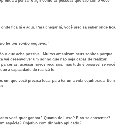
Aprenda a pensar e agir como as pessoas que são como você
 onde fica lá e aqui. Para chegar lá, você precisa saber onde fica.
anto ter um sonho pequeno.”
não o que acha possível. Muitos amenizam seus sonhos porque
a vai desenvolver um sonho que não seja capaz de realizar.
 parcerias, acessar novos recursos, mas tudo é possível se você
que a capacidade de realizá-lo.
es em que você precisa focar para ter uma vida equilibrada. Bem
o:
uanto você quer ganhar? Quanto de lucro? E ao se aposentar?
em espécie? Objetivo com dinheiro aplicado?