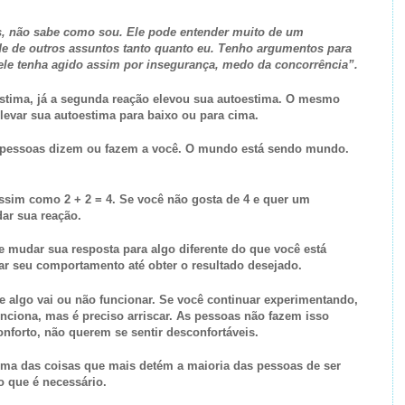
, não sabe como sou. Ele pode entender muito de um
e de outros assuntos tanto quanto eu. Tenho argumentos para
z ele tenha agido assim por insegurança, medo da concorrência”.
estima, já a segunda reação elevou sua autoestima. O mesmo
levar sua autoestima para baixo ou para cima.
s pessoas dizem ou fazem a você. O mundo está sendo mundo.
m como 2 + 2 = 4. Se você não gosta de 4 e quer um
dar sua reação.
e mudar sua resposta para algo diferente do que você está
r seu comportamento até obter o resultado desejado.
e algo vai ou não funcionar. Se você continuar experimentando,
unciona, mas é preciso arriscar. As pessoas não fazem isso
nforto, não querem se sentir desconfortáveis.
Uma das coisas que mais detém a maioria das pessoas de ser
o que é necessário.