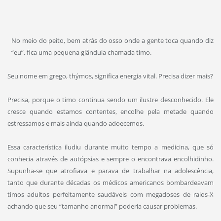
CURIOSIDADES
,
ESPIRITUAL
,
MEDICINA
No meio do peito, bem atrás do osso onde a gente toca quando diz
“eu”, fica uma pequena glândula chamada timo.
Seu nome em grego, thýmos, significa energia vital. Precisa dizer mais?
Precisa, porque o timo continua sendo um ilustre desconhecido. Ele
cresce quando estamos contentes, encolhe pela metade quando
estressamos e mais ainda quando adoecemos.
Essa característica iludiu durante muito tempo a medicina, que só
conhecia através de autópsias e sempre o encontrava encolhidinho.
Supunha-se que atrofiava e parava de trabalhar na adolescência,
tanto que durante décadas os médicos americanos bombardeavam
timos adultos perfeitamente saudáveis com megadoses de raios-X
achando que seu “tamanho anormal” poderia causar problemas.