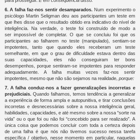
para prosseguir.
E em consequência disso:
6. A falha faz-nos sentir desamparados.
Num experimento o
psicólogo Martin Seligman deu aos participantes um teste em
que lhes disse que o resultado obtido era indicativo do nível de
inteligência. Na verdade, o teste foi construído de modo a
ser impossível de completar. O que se concluiu foi que os
participantes ao falharem no teste (manipulado), sentiam-se
impotentes, tanto que quando eles receberam um teste
semelhante, em que o grau de dificuldade estava dentro das
suas capacidades, eles não conseguiram ter bons
desempenhos, porque sentiram-se impotentes para responder
adequadamente. A falha muitas vezes faz-nos sentir
impotentes, mesmo que não são sejamos na realidade,
porque:
7. A falha conduz-nos a fazer generalizações incorretas e
prejudiciais.
Quando falhamos, temos tendência a generalizar
a experiência de forma ampla e autopunitiva, e tirar conclusões
incorretas e desnecessárias sobre a nossa inteligência geral,
habilidades, capacidades, e até mesmo sobre a nossa “sorte na
vida” ou o que foi ou não foi “concebido para ser realizado”. A
única coisa que podemos concluir com toda a certeza depois
de uma falha é que nós não tivemos sucesso nessa tarefa
específica / objetivo, nesse momento em particular, naquelas