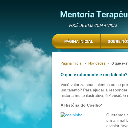
Mentoria Terapêut
VOCÊ DE BEM COM A VIDA!
PÁGINA INICIAL
SOBRE NÓ
Página Inicial
>
Novidades
>
O que exa
O que exatamente é um talento?
Você valoriza seus talentos ou se p
um talento? Para ajudar a responder
história muito ilustrativa, é
A História
A História do Coelho*
Queremos qu
um animal b
escalar árv