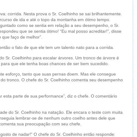
va: corrida. Nesta prova o Sr. Coelhinho se sai brilhantemente.
ercurso de ida e até o topo da montanha em ótimo tempo.
guntado como se sentia em relação a seu desempenho, o Sr.
espondeu que se sentia ótimo! “Eu mal posso acreditar!”, disse
o que faço de melhor”.
ntão o fato de que ele tem um talento nato para a corrida.
 do Sr. Coelhinho para escalar árvores. Um tronco de árvore é
 para que ele tenha boas chances de ser bem sucedido.
nte esforço, tanto que suas pernas doem. Mas ele consegue
 do tronco. O chefe do Sr. Coelhinho comenta seu desempenho
r esta parte de sua performance”, diz o chefe. O comentário
dade do Sr. Coelhinho na natação. Ele encara o teste com muita
nseguia lembrar-se de nenhum outro coelho antes dele que
e comenta sua preocupação com seu chefe.
 gosto de nadar!” O chefe do Sr. Coelhinho então responde: