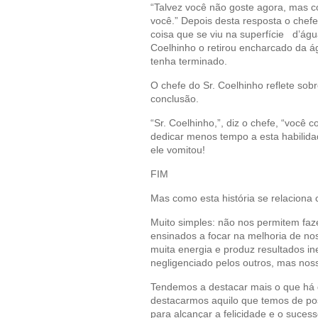
“Talvez você não goste agora, mas 
você.” Depois desta resposta o chefe
coisa que se viu na superfície d’águ
Coelhinho o retirou encharcado da ág
tenha terminado.
O chefe do Sr. Coelhinho reflete sob
conclusão.
“Sr. Coelhinho,”, diz o chefe, “você
dedicar menos tempo a esta habilida
ele vomitou!
FIM
Mas como esta história se relaciona
Muito simples: não nos permitem fa
ensinados a focar na melhoria de n
muita energia e produz resultados i
negligenciado pelos outros, mas no
Tendemos a destacar mais o que há 
destacarmos aquilo que temos de posit
para alcançar a felicidade e o sucess