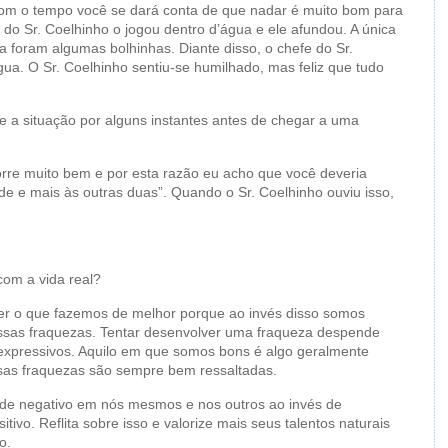
com o tempo você se dará conta de que nadar é muito bom para
 do Sr. Coelhinho o jogou dentro d’água e ele afundou. A única
a foram algumas bolhinhas. Diante disso, o chefe do Sr.
ua. O Sr. Coelhinho sentiu-se humilhado, mas feliz que tudo
re a situação por alguns instantes antes de chegar a uma
 corre muito bem e por esta razão eu acho que você deveria
de e mais às outras duas”. Quando o Sr. Coelhinho ouviu isso,
 com a vida real?
zer o que fazemos de melhor porque ao invés disso somos
ossas fraquezas. Tentar desenvolver uma fraqueza despende
nexpressivos. Aquilo em que somos bons é algo geralmente
ssas fraquezas são sempre bem ressaltadas.
de negativo em nós mesmos e nos outros ao invés de
ivo. Reflita sobre isso e valorize mais seus talentos naturais
o.