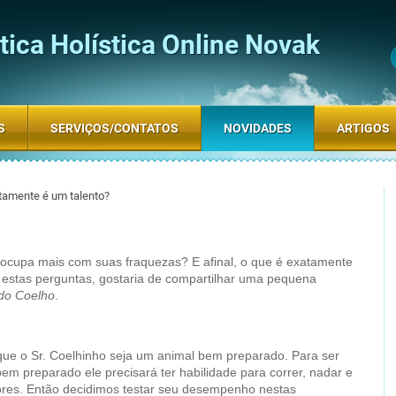
ica Holística Online Novak
S
SERVIÇOS/CONTATOS
NOVIDADES
ARTIGOS
tamente é um talento?
reocupa mais com suas fraquezas? E afinal, o que é exatamente
 estas perguntas, gostaria de compartilhar uma pequena
 do Coelho
.
e o Sr. Coelhinho seja um animal bem preparado. Para ser
em preparado ele precisará ter habilidade para correr, nadar e
ores. Então decidimos testar seu desempenho nestas