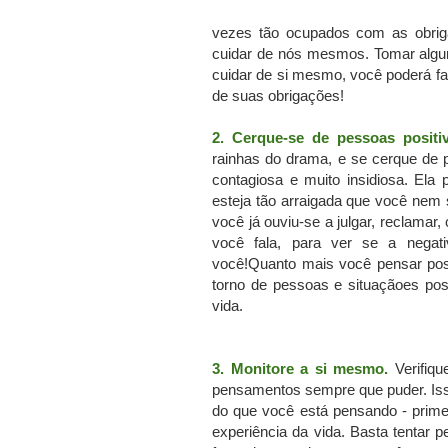
vezes tão ocupados com as obrig
cuidar de nós mesmos.
Tomar algu
cuidar de si mesmo, você poderá fa
de suas obrigações!
2.
Cerque-se de pessoas positiv
rainhas do drama, e se cerque de 
contagiosa e muito insidiosa.
Ela 
esteja tão arraigada que você nem 
você já ouviu-se a julgar, reclamar,
você fala, para ver se a negati
você!
Quanto mais você pensar posi
torno de pessoas e situaçãoes posi
vida.
3.
Monitore a si mesmo.
Verifiq
pensamentos sempre que puder.
Is
do que você está pensando - primei
experiência da vida.
Basta tentar 