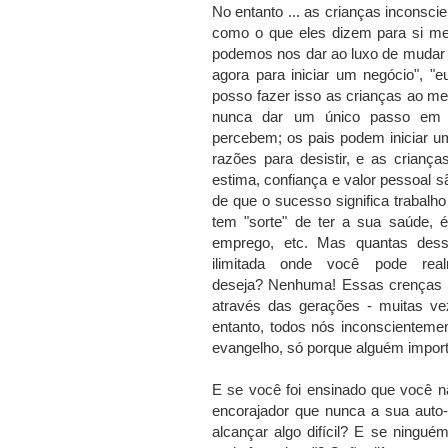
No entanto ... as crianças incons
como o que eles dizem para si me
podemos nos dar ao luxo de mudar 
agora para iniciar um negócio", "e
posso fazer isso as crianças ao me
nunca dar um único passo em
percebem; os pais podem iniciar um 
razões para desistir, e as crian
estima, confiança e valor pessoal 
de que o sucesso significa trabalho d
tem "sorte" de ter a sua saúde,
é
emprego, etc. Mas quantas des
ilimitada onde você pode re
deseja?
Nenhuma!
Essas crenças
através das gerações - muitas v
entanto, todos nós inconscientem
evangelho, só porque alguém import
E se você foi ensinado que você n
encorajador que nunca a sua auto-
alcançar algo difícil?
E se ninguém 