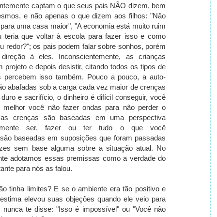
cientemente captam o que seus pais NÃO dizem, bem
smos, e não apenas o que dizem aos filhos: "Não
para uma casa maior", "A economia está muito
ruim
u teria que voltar à escola para fazer isso e como
u redor?"; os pais podem falar sobre sonhos, porém
 direção à
eles.
Inconscientemente, as crianças
projeto e depois desistir, citando todos os tipos de
ças percebem isso também.
Pouco a pouco, a auto-
são abafadas sob a carga cada vez maior de crenças
uro e sacrifício, o dinheiro é difícil conseguir, você
 melhor você não fazer ondas para não perder o
sas crenças são baseadas em uma perspectiva
almente ser, fazer ou ter tudo o que você
 são baseadas em suposições que foram passadas
ezes sem base alguma sobre a situação atual.
No
ente adotamos essas premissas como a verdade do
ante para nós as falou.
ão tinha limites?
E se o ambiente era tão positivo e
estima elevou suas objeções quando ele veio para
nunca te disse: "Isso é impossível" ou "Você não