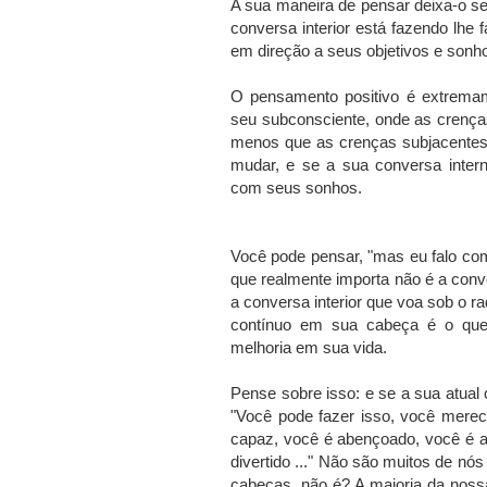
A sua maneira de pensar deixa-o se
conversa interior está fazendo lh
em direção a seus objetivos e sonh
O pensamento positivo é extrema
seu subconsciente, onde as crença
menos que as crenças subjacentes 
mudar, e se a sua conversa inter
com seus sonhos.
Você pode pensar, "mas eu falo co
que realmente importa não é a conv
a conversa interior que voa sob o r
contínuo em sua cabeça é o que
melhoria em sua vida.
Pense sobre isso: e se a sua atual
"Você pode fazer isso, você merec
capaz, você é abençoado, você é 
divertido ..." Não são muitos de n
cabeças, não é?
A maioria da noss