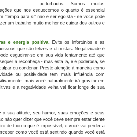
perturbados. Somos muitas
ações que nos esquecemos o quanto é essencial
m "tempo para si" não é ser egoísta - se você pode
zer um trabalho muito melhor de cuidar dos outros e
as e energia positiva.
Evite os infortúnios e as
pessoas que são felizes e otimistas.
Negatividade é
pode esgueirar-se em sua vida lentamente até que
sequer a reconheça - mas está lá, e é poderosa, se
 culpar ou condenar.
Preste atenção à maneira como
vidade ou positividade tem mais influência com
tivamente, mais você naturalmente irá gravitar em
tivas e a negatividade velha vai ficar longe de sua
ue a sua atitude, seu humor, suas emoções e seus
so não quer dizer que você deve sempre estar ciente
ro de tudo o que é impossível, e você vai perder a
perceber como você está sentindo quando você está