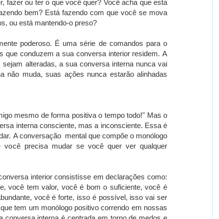
r, fazer ou ter o que você quer? Você acha que esta
e fazendo bem?
Está fazendo com que você se mova
os, ou está mantendo-o preso?
mente poderoso.
É uma série de comandos para o
s que conduzem a sua conversa interior residem.
A
sejam alteradas, a sua conversa interna nunca vai
na não muda, suas ações nunca estarão alinhadas
migo mesmo de forma positiva o tempo todo!" Mas o
ersa interna consciente, mas a inconsciente.
Essa é
adar.
A conversação mental que compõe o monólogo
 você precisa mudar se você quer ver qualquer
 conversa interior consistísse em declarações como:
e, você tem valor, você é bom o suficiente, você é
abundante, você é
forte, isso é possível, isso vai ser
ós que tem um monólogo positivo correndo em nossas
a conversa interna é centrada em torno de medos e