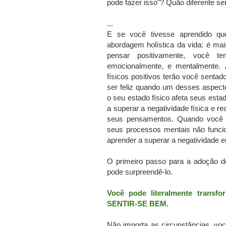
pode fazer isso"?
Quão diferente ser
...
E se você tivesse aprendido q
abordagem holística da vida: é ma
pensar positivamente, você te
emocionalmente, e mentalmente.
físicos positivos terão você sent
ser feliz quando um desses aspecto
o seu estado físico afeta seus est
a superar a negatividade física e 
seus pensamentos.
Quando você e
seus processos mentais não funci
aprender a superar a negatividade e
O primeiro passo para a adoção d
pode surpreendê-lo.
Você pode literalmente transf
SENTIR-SE BEM.
Não importa as circunstâncias, vo