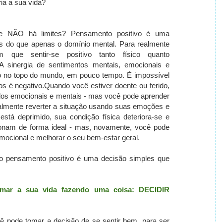
ia a sua vida?
ue NÃO há limites? Pensamento positivo é uma
is do que apenas o domínio mental.
Para realmente
m que sentir-se positivo tanto físico quanto
A sinergia de sentimentos mentais, emocionais e
ado no topo do mundo, em pouco tempo.
É impossível
s é negativo.
Quando você estiver doente ou ferido,
ados emocionais e mentais - mas você pode aprender
realmente reverter a situação usando suas emoções e
stá deprimido, sua condição física deteriora-se e
onam de forma ideal - mas, novamente, você pode
mocional e melhorar o seu bem-estar geral.
o pensamento positivo é uma decisão simples que
ormar a sua vida fazendo uma coisa: DECIDIR
cê pode tomar a decisão de se sentir bem, para ser