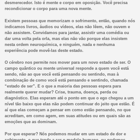
desmerecedor. Isto é mente e corpo em oposição. Você precisa
recondicionar o corpo para uma nova mente.
Existem pessoas que memorizam o sofrimento, então, quando nós
indicamos livros, áudios ou vídeos, elas não lêem, não ouvem e
não assistem. Convidamos para jantar, assistir uma comédia ou
dar uma volta pela orla, mas elas não vão porque elas insistem
nesta ordem neuroquímica, e ninguém, nada e nenhuma
experiência pode movê-las deste estado.
O cérebro nos permite nos mover para um novo estado de ser. O
campo quântico ou mente universal responde a quem você está
sendo, não ao que você está pensando ou sentindo, mas à
combinação de como você está pensando e sentindo, chamada
“estado de ser”. E o que a maioria das pessoas espera para
realmente querer mudar? Crise, trauma, doença, perda ou
diagnóstico. Elas esperam até o ponto em que o ego chegou a um
nível tão baixo que elas não podem continuar do jeito que estão. É
aí que elas começam a pensar em como estão pensando, no que
acreditam, em como agem, em suas atitudes ou em quais são as
emoções que as dominam.
Por que esperar? Nós podemos mudar em um estado de dor e
sofrimento, o que tende a ser o modelo humano, ou podemos