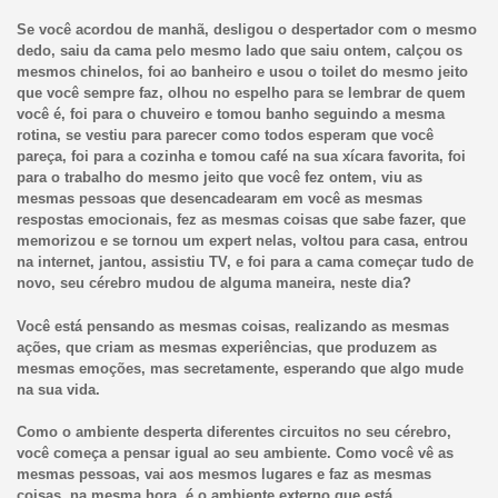
Se você acordou de manhã, desligou o despertador com o mesmo
dedo, saiu da cama pelo mesmo lado que saiu ontem, calçou os
mesmos chinelos, foi ao banheiro e usou o toilet do mesmo jeito
que você sempre faz, olhou no espelho para se lembrar de quem
você é, foi para o chuveiro e tomou banho seguindo a mesma
rotina, se vestiu para parecer como todos esperam que você
pareça, foi para a cozinha e tomou café na sua xícara favorita, foi
para o trabalho do mesmo jeito que você fez ontem, viu as
mesmas pessoas que desencadearam em você as mesmas
respostas emocionais, fez as mesmas coisas que sabe fazer, que
memorizou e se tornou um expert nelas, voltou para casa, entrou
na internet, jantou, assistiu TV, e foi para a cama começar tudo de
novo, seu cérebro mudou de alguma maneira, neste dia?
Você está pensando as mesmas coisas, realizando as mesmas
ações, que criam as mesmas experiências, que produzem as
mesmas emoções, mas secretamente, esperando que algo mude
na sua vida.
Como o ambiente desperta diferentes circuitos no seu cérebro,
você começa a pensar igual ao seu ambiente. Como você vê as
mesmas pessoas, vai aos mesmos lugares e faz as mesmas
coisas, na mesma hora, é o ambiente externo que está