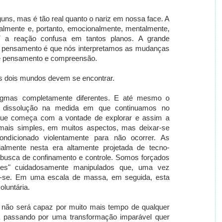
guns, mas é tão real quanto o nariz em nossa face. A
almente e, portanto, emocionalmente, mentalmente,
Daí a reação confusa em tantos planos. A grande
e pensamento é que nós interpretamos as mudanças
de pensamento e compreensão.
s dois mundos devem se encontrar.
igmas completamente diferentes. E até mesmo o
a dissolução na medida em que continuamos no
ue começa com a vontade de explorar e assim a
mais simples, em muitos aspectos, mas deixar-se
ndicionado violentamente para não ocorrer. As
almente nesta era altamente projetada de tecno-
a busca de confinamento e controle. Somos forçados
rões" cuidadosamente manipulados que, uma vez
-se. Em uma escala de massa, em seguida, esta
luntária.
 não será capaz por muito mais tempo de qualquer
á passando por uma transformação imparável quer