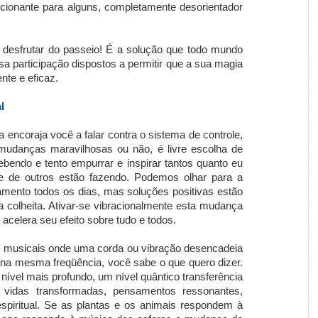
ionante para alguns, completamente desorientador
e desfrutar do passeio! É a solução que todo mundo
a participação dispostos a permitir que a sua magia
ente e eficaz.
l
encoraja você a falar contra o sistema de controle,
mudanças maravilhosas ou não, é livre escolha de
ebendo e tento empurrar e inspirar tantos quanto eu
 de outros estão fazendo. Podemos olhar para a
mento todos os dias, mas soluções positivas estão
a colheita. Ativar-se vibracionalmente esta mudança
acelera seu efeito sobre tudo e todos.
s musicais onde uma corda ou vibração desencadeia
 na mesma freqüência, você sabe o que quero dizer.
ível mais profundo, um nível quântico transferência
m vidas transformadas, pensamentos ressonantes,
espiritual. Se as plantas e os animais respondem à