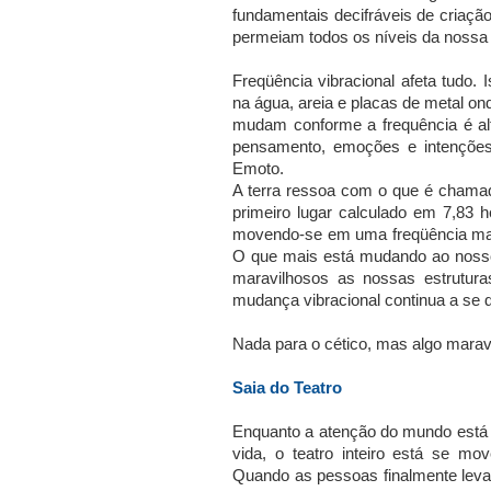
fundamentais decifráveis ​​de criaç
permeiam todos os níveis da nossa 
Freqüência vibracional afeta tudo
na água, areia e placas de metal o
mudam conforme a frequência é a
pensamento, emoções e intenções
Emoto.
A terra ressoa com o que é chama
primeiro lugar calculado em 7,83 h
movendo-se em uma freqüência mai
O que mais está mudando ao nosso
maravilhosos as nossas estrutur
mudança vibracional continua a se 
Nada para o cético, mas algo marav
Saia do Teatro
Enquanto a atenção do mundo está p
vida, o teatro inteiro está se 
Quando as pessoas finalmente leva