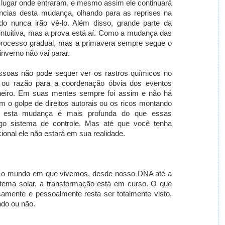
lugar onde entraram, e mesmo assim ele continuará
cias desta mudança, olhando para as reprises na
ado nunca irão vê-lo. Além disso, grande parte da
intuitiva, mas a prova está aí. Como a mudança das
processo gradual, mas a primavera sempre segue o
nverno não vai parar.
soas não pode sequer ver os rastros químicos no
ou razão para a coordenação óbvia dos eventos
nheiro. Em suas mentes sempre foi assim e não há
m o golpe de direitos autorais ou os ricos montando
e esta mudança é mais profunda do que essas
tigo sistema de controle. Mas até que você tenha
ional ele não estará em sua realidade.
do o mundo em que vivemos, desde nosso DNA até a
tema solar, a transformação está em curso. O que
icamente e pessoalmente resta ser totalmente visto,
ndo ou não.