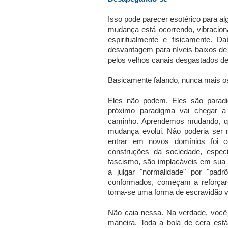
Isso pode parecer esotérico para al
mudança está ocorrendo, vibracion
espiritualmente e fisicamente. 
desvantagem para níveis baixos d
pelos velhos canais desgastados 
Basicamente falando, nunca mais o
Eles não podem. Eles são parad
próximo paradigma vai chegar 
caminho. Aprendemos mudando, q
mudança evolui. Não poderia ser 
entrar em novos domínios foi co
construções da sociedade, especi
fascismo, são implacáveis ​​em su
a julgar "normalidade" por "pad
conformados, começam a reforçar
torna-se uma forma de escravidão vo
Não caia nessa. Na verdade, você
maneira. Toda a bola de cera est