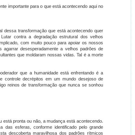
ente importante para o que está acontecendo aqui no
al dessa transformação que está acontecendo quer
utar contra a degradação estrutural dos velhos
plicado, com muito pouco para apoiar os nossos
os agarrar desesperadamente a velhos padrões de
ltantes que moldaram nossas vidas. Tal é a morte
derador que a humanidade está enfrentando é a
 de controle decrépitos em um mundo desejoso de
sigo reinos de transformação que nunca se sonhou
ou está pronta ou não, a mudança está acontecendo.
a das esferas, conforme identificado pelo grande
Esta descoberta maravilhosa dos padrões rítmicos