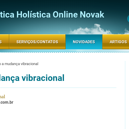
ica Holística Online Novak
S
SERVIÇOS/CONTATOS
NOVIDADES
ARTIGOS
o a mudança vibracional
ança vibracional
nal
.com.br