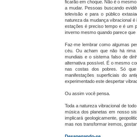
ficarão em choque. Não é o mesmo 
a mudar. Pessoas buscando evidên
televisão e para o público extasi
natureza da mudança vibracional é 
estações é preciso tempo e é um 
inverno mesmo quando parece que i
Faz-me lembrar como algumas pes
céu. Ou acham que não há rima 
mundiais e o sistema falso de di
alternativa possível. É o mesmo co
nas costas dos pobres. Só qu
manifestações superficiais do an
experimentado este despertar vibrac
Ou assim você pensa.
Toda a natureza vibracional de to
música dos planetas em nosso sis
implicará geologicamente, geopolit
mas nos transformar iremos, gosta
Desapegando-se