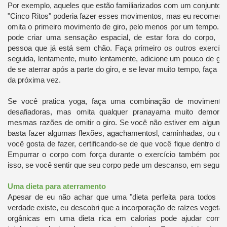
Por exemplo, aqueles que estão familiarizados com um conjunto 
"Cinco Ritos" poderia fazer esses movimentos, mas eu recomend
omita o primeiro movimento de giro, pelo menos por um tempo. Is
pode criar uma sensação espacial, de estar fora do corpo, 
pessoa que já está sem chão. Faça primeiro os outros exercí
seguida, lentamente, muito lentamente, adicione um pouco de giro
de se aterrar após a parte do giro, e se levar muito tempo, faça 
da próxima vez.
Se você pratica yoga, faça uma combinação de movimentos
desafiadoras, mas omita qualquer pranayama muito demora
mesmas razões de omitir o giro. Se você não estiver em alguma
basta fazer algumas flexões, agachamentosl, caminhadas, ou qua
você gosta de fazer, certificando-se de que você fique dentro dos
Empurrar o corpo com força durante o exercício também pode 
isso, se você sentir que seu corpo pede um descanso, em segui
Uma dieta para aterramento
Apesar de eu não achar que uma "dieta perfeita para todos o
verdade existe, eu descobri que a incorporação de raízes vegetai
orgânicas em uma dieta rica em calorias pode ajudar com 