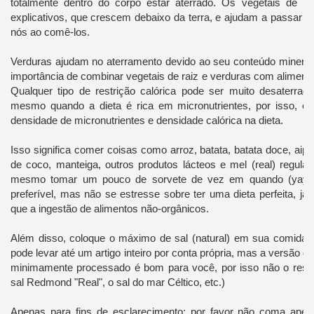
totalmente dentro do corpo estar aterrado. Os vegetais de ra
explicativos, que crescem debaixo da terra, e ajudam a passar 
nós ao comê-los.
Verduras ajudam no aterramento devido ao seu conteúdo mineral,
importância de combinar vegetais de raiz e verduras com alimento
Qualquer tipo de restrição calórica pode ser muito desaterra
mesmo quando a dieta é rica em micronutrientes, por isso, é i
densidade de micronutrientes e densidade calórica na dieta.
Isso significa comer coisas como arroz, batata, batata doce, aipi
de coco, manteiga, outros produtos lácteos e mel (real) regula
mesmo tomar um pouco de sorvete de vez em quando (yay!)
preferível, mas não se estresse sobre ter uma dieta perfeita, já 
que a ingestão de alimentos não-orgânicos.
Além disso, coloque o máximo de sal (natural) em sua comida 
pode levar até um artigo inteiro por conta própria, mas a versão cur
minimamente processado é bom para você, por isso não o restrin
sal Redmond "Real", o sal do mar Céltico, etc.)
Apenas para fins de esclarecimento: por favor não coma apen