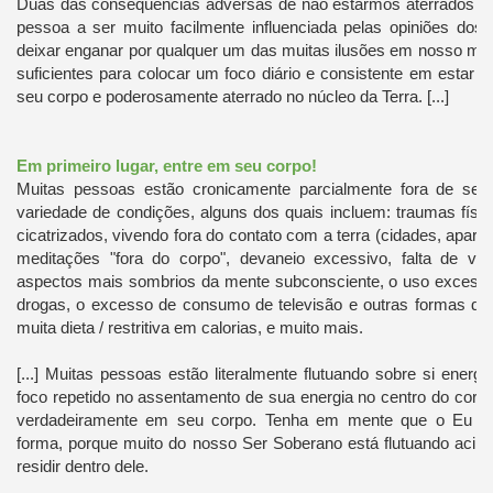
Duas das conseqüências adversas de não estarmos aterrados s
pessoa a ser muito facilmente influenciada pelas opiniões do
deixar enganar por qualquer um das muitas ilusões em nosso mu
suficientes para colocar um foco diário e consistente em estar 
seu corpo e poderosamente aterrado no núcleo da Terra. [...]
Em primeiro lugar, entre em seu corpo!
Muitas pessoas estão cronicamente parcialmente fora de se
variedade de condições, alguns dos quais incluem: traumas físi
cicatrizados, vivendo fora do contato com a terra (cidades, apart
meditações "fora do corpo", devaneio excessivo, falta de vo
aspectos mais sombrios da mente subconsciente, o uso excessiv
drogas, o excesso de consumo de televisão e outras formas de e
muita dieta / restritiva em calorias, e muito mais.
[...] Muitas pessoas estão literalmente flutuando sobre si ener
foco repetido no assentamento de sua energia no centro do cora
verdadeiramente em seu corpo. Tenha em mente que o Eu Su
forma, porque muito do nosso Ser Soberano está flutuando aci
residir dentro dele.