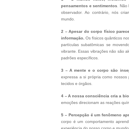
pensamentos e sentimentos
. Não 
observador. Ao contrário, nós cr
mundo.
2 – Apesar do corpo físico parec
informação.
Os físicos quânticos no
partículas subatômicas se movend
vibrante. Essas vibrações não são al
padrões específicos.
3 – A mente e o corpo são insep
expressa a si própria como nossos
tecidos e órgãos.
4 – A nossa consciência cria a b
emoções direcionam as reações quím
5 – Percepção é um fenômeno apr
corpo é um comportamento aprend
experiência do nosso corpo e mundo