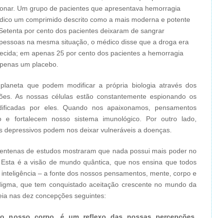
cionar. Um grupo de pacientes que apresentava hemorragia
dico um comprimido descrito como a mais moderna e potente
 Setenta por cento dos pacientes deixaram de sangrar
 pessoas na mesma situação, o médico disse que a droga era
hecida; em apenas 25 por cento dos pacientes a hemorragia
apenas um placebo.
planeta que podem modificar a própria biologia através dos
ões. As nossas células estão constantemente espionando os
ificadas por eles. Quando nos apaixonamos, pensamentos
o e fortalecem nosso sistema imunológico. Por outro lado,
 depressivos podem nos deixar vulneráveis a doenças.
 centenas de estudos mostraram que nada possui mais poder no
 Esta é a visão de mundo quântica, que nos ensina que todos
 inteligência – a fonte dos nossos pensamentos, mente, corpo e
adigma, que tem conquistado aceitação crescente no mundo da
eia nas dez concepções seguintes:
 o nosso corpo, é um reflexo das nossas percepções,