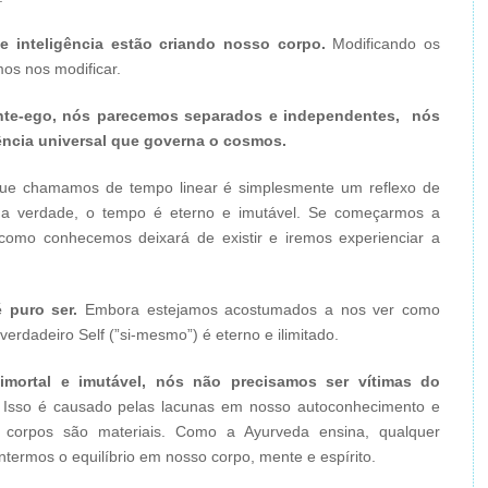
 inteligência estão criando nosso corpo.
Modificando os
os nos modificar.
ente-ego, nós parecemos separados e independentes, nós
ência universal que governa o cosmos.
e chamamos de tempo linear é simplesmente um reflexo de
 verdade, o tempo é eterno e imutável. Se começarmos a
 como conhecemos deixará de existir e iremos experienciar a
 puro ser.
Embora estejamos acostumados a nos ver como
erdadeiro Self (”si-mesmo”) é eterno e ilimitado.
mortal e imutável, nós não precisamos ser vítimas do
Isso é causado pelas lacunas em nosso autoconhecimento e
 corpos são materiais. Como a Ayurveda ensina, qualquer
ermos o equilíbrio em nosso corpo, mente e espírito.