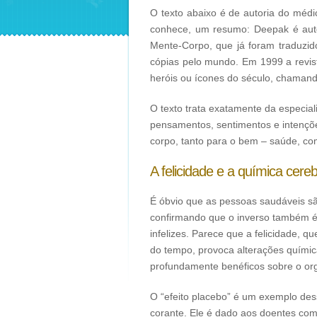
O texto abaixo é de autoria do médi
conhece, um resumo: Deepak é autor
Mente-Corpo, que já foram traduzi
cópias pelo mundo. Em 1999 a revi
heróis ou ícones do século, chamando
O texto trata exatamente da especia
pensamentos, sentimentos e intenções
corpo, tanto para o bem – saúde, co
A felicidade e a química cere
É óbvio que as pessoas saudáveis sã
confirmando que o inverso também é 
infelizes. Parece que a felicidade, 
do tempo, provoca alterações químic
profundamente benéficos sobre o or
O “efeito placebo” é um exemplo des
corante. Ele é dado aos doentes com