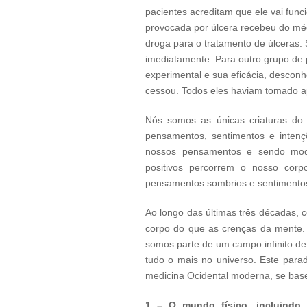
pacientes acreditam que ele vai fun
provocada por úlcera recebeu do mé
droga para o tratamento de úlceras.
imediatamente. Para outro grupo de
experimental e sua eficácia, descon
cessou. Todos eles haviam tomado 
Nós somos as únicas criaturas do 
pensamentos, sentimentos e intenç
nossos pensamentos e sendo mod
positivos percorrem o nosso corp
pensamentos sombrios e sentimentos
Ao longo das últimas três décadas,
corpo do que as crenças da mente.
somos parte de um campo infinito de
tudo o mais no universo. Este par
medicina Ocidental moderna, se bas
1 – O mundo físico, incluindo