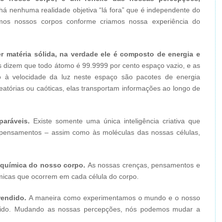
há nenhuma realidade objetiva “lá fora” que é independente do
iamos nossos corpos conforme criamos nossa experiência do
er matéria sólida, na verdade ele é composto de energia e
s dizem que todo átomo é 99.9999 por cento espaço vazio, e as
o à velocidade da luz neste espaço são pacotes de energia
eatórias ou caóticas, elas transportam informações ao longo de
aráveis.
Existe somente uma única inteligência criativa que
 pensamentos – assim como às moléculas das nossas células,
ioquímica do nosso corpo.
As nossas crenças, pensamentos e
icas que ocorrem em cada célula do corpo.
endido.
A maneira como experimentamos o mundo e o nosso
ido. Mudando as nossas percepções, nós podemos mudar a
.