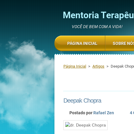
Mentoria Terapêut
VOCÊ DE BEM COM A VIDA!
PÁGINA INICIAL
SOBRE NÓ
Página Inicial
>
Artigos
>
Deepak Chop
Deepak Chopra
Postado por
Rafael Zen
4