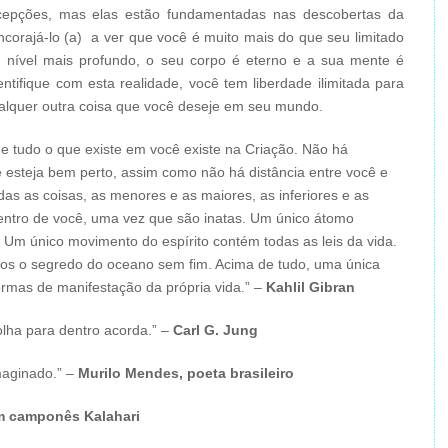
epções, mas elas estão fundamentadas nas descobertas da
ncorajá-lo (a) a ver que você é muito mais do que seu limitado
 nível mais profundo, o seu corpo é eterno e a sua mente é
tifique com esta realidade, você tem liberdade ilimitada para
ualquer outra coisa que você deseje em seu mundo.
 e tudo o que existe em você existe na Criação. Não há
e esteja bem perto, assim como não há distância entre você e
das as coisas, as menores e as maiores, as inferiores e as
dentro de você, uma vez que são inatas. Um único átomo
 Um único movimento do espírito contém todas as leis da vida.
s o segredo do oceano sem fim. Acima de tudo, uma única
rmas de manifestação da própria vida.” –
Kahlil Gibran
lha para dentro acorda.” –
Carl G. Jung
maginado.” –
Murilo Mendes, poeta brasileiro
 camponês Kalahari