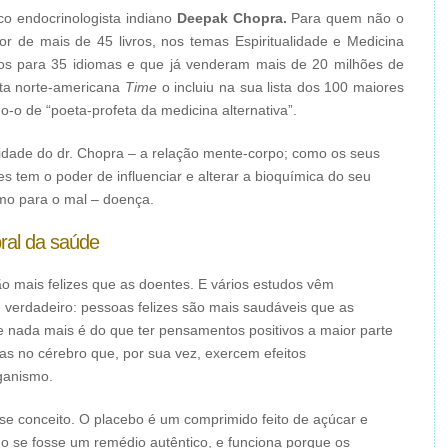
co endocrinologista indiano
Deepak Chopra.
Para quem não o
 de mais de 45 livros, nos temas Espiritualidade e Medicina
dos para 35 idiomas e que já venderam mais de 20 milhões de
sta norte-americana
Time
o incluiu na sua lista dos 100 maiores
-o de “poeta-profeta da medicina alternativa”.
lidade do dr. Chopra – a relação mente-corpo; como os seus
 tem o poder de influenciar e alterar a bioquímica do seu
mo para o mal – doença.
bral da saúde
o mais felizes que as doentes. E vários estudos vêm
verdadeiro: pessoas felizes são mais saudáveis que as
que nada mais é do que ter pensamentos positivos a maior parte
as no cérebro que, por sua vez, exercem efeitos
ganismo.
se conceito. O placebo é um comprimido feito de açúcar e
o se fosse um remédio autêntico, e funciona porque os