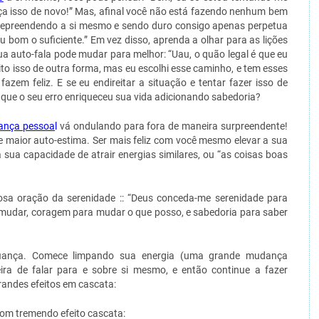
ça isso de novo!” Mas, afinal você não está fazendo nenhum bem
Repreendendo a si mesmo e sendo duro consigo apenas perpetua
u bom o suficiente.” Em vez disso, aprenda a olhar para as lições
ua auto-fala pode mudar para melhor: “Uau, o quão legal é que eu
ito isso de outra forma, mas eu escolhi esse caminho, e tem esses
azem feliz. E se eu endireitar a situação e tentar fazer isso de
que o seu erro enriqueceu sua vida adicionando sabedoria?
nça pessoa
l
vá ondulando para fora de maneira surpreendente!
e maior auto-estima. Ser mais feliz com você mesmo elevar a sua
a sua capacidade de atrair energias similares, ou “as coisas boas
osa oração da serenidade :: “Deus conceda-me serenidade para
 mudar, coragem para mudar o que posso, e sabedoria para saber
iança. Comece limpando sua energia (uma grande mudança
eira de falar para e sobre si mesmo, e então continue a fazer
andes efeitos em cascata:
om tremendo efeito cascata: