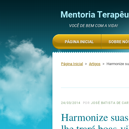
Mentoria Terapêut
VOCÊ DE BEM COM A VIDA!
PÁGINA INICIAL
SOBRE NÓ
Página Inicial
>
Artigos
>
Harmonize sua
24/03/2014
POR
JOSÉ BATISTA DE CA
Harmonize suas 
lhe trará boas v