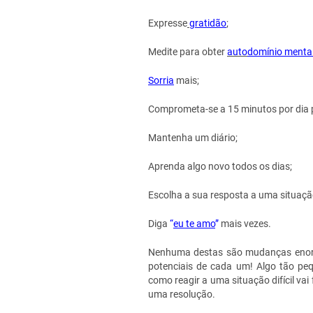
Expresse
gratidão
;
Medite para obter
auto
domínio mental
Sorria
mais;
Comprometa-se a 15 minutos por dia p
Mantenha um diário;
Aprenda algo novo todos os dias;
Escolha a sua resposta a uma situação 
Diga
“
eu te amo
”
mais vezes.
Nenhuma destas são mudanças enorm
potenciais de cada um! Algo tão peq
como reagir a uma situação difícil vai
uma resolução.