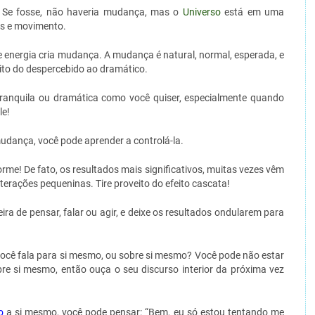
. Se fosse, não haveria mudança, mas o
Universo
está em uma
as e movimento.
 energia cria mudança. A mudança é natural, normal, esperada, e
inito do despercebido ao dramático.
ranquila ou dramática como você quiser, especialmente quando
le!
mudança, você pode aprender a controlá-la.
me! De fato, os resultados mais significativos, muitas vezes vêm
erações pequeninas. Tire proveito do efeito cascata!
de pensar, falar ou agir, e deixe os resultados ondularem para
 você fala para si mesmo, ou sobre si mesmo? Você pode não estar
re si mesmo, então ouça o seu discurso interior da próxima vez
o
a si mesmo, você pode pensar: “Bem, eu só estou tentando me