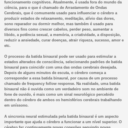
funcionamento cognitivos. Atualmente, é usada fora do mundo da
ciência, para o que é chamado de Arrastamento de Ondas
Cerebrais, que é comumente usado para influenciar o cérebro a
produzir estados de relaxamento, meditação, alívio das dores,
sono reparador ou dormir melhor, mas também é usado para
diversos fins como crescer cabelos, perder peso, aumentar a
libido, a potência sexual, a memória, a criatividade, a disposição,
reduzir a ansiedade, curar doenças, atrair riqueza, sucesso, amor e
etc.
O processo da batida binaural pode ser usado para estimular a
estados alterados de consciência, selecionando padrões de batida
binaural para coincidir com uma das ondas cerebrais desejada.
Depois de alguns minutos de escuta, o cérebro começa a
corresponder a essa batida binaural, por causa de um processo
chamado de frequency follow response. Na realidade, uma batida
binaural não é ouvida como um verdadeiro som no ambiente de
fone de ouvido, é mais como um sinal neurológico percebido
dentro do cérebro de ambos os hemisférios cerebrais trabalhando
em uníssono.
A sincronia neural estimulada pela batida binaural é um aspecto
importante que ajuda o cérebro a funcionar a um nível superior. O
cérebro faz continuamente novas conexões seguindo novas