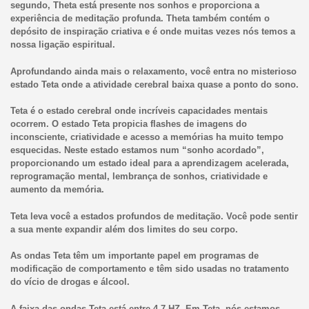
segundo, Theta está presente nos sonhos e proporciona a
experiência de meditação profunda. Theta também contém o
depósito de inspiração criativa e é onde muitas vezes nós temos a
nossa ligação espiritual.
Aprofundando ainda mais o relaxamento, você entra no misterioso
estado Teta onde a atividade cerebral baixa quase a ponto do sono.
Teta é o estado cerebral onde incríveis capacidades mentais
ocorrem. O estado Teta propicia flashes de imagens do
inconsciente, criatividade e acesso a memórias ha muito tempo
esquecidas. N
este estado estamos num “sonho acordado”,
proporcionando um estado ideal para a
aprendizagem acelerada,
reprogramação mental, lembrança de sonhos, criatividade e
aumento da memória.
Teta leva você a estados profundos de meditação. Você pode sentir
a sua mente expandir além dos limites do seu corpo.
As ondas Teta têm um importante papel em programas de
modificação de comportamento e têm sido usadas no tratamento
do vício de drogas e álcool.
A faixa das ondas Teta está entre 4-7 HZ. Em Teta, nós estamos