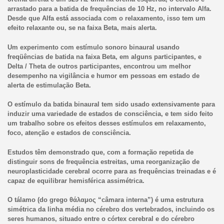
arrastado para a batida de frequências de 10 Hz, no intervalo Alfa.
Desde que Alfa está associada com o relaxamento, isso tem um
efeito relaxante ou, se na faixa Beta, mais alerta.
Um experimento com estímulo sonoro binaural usando
freqüências de batida na faixa Beta, em alguns participantes, e
Delta / Theta de outros participantes, encontrou um melhor
desempenho na vigilância e humor em pessoas em estado de
alerta de estimulação Beta.
O estímulo da batida binaural tem sido usado extensivamente para
induzir uma variedade de estados de consciência, e tem sido feito
um trabalho sobre os efeitos desses estímulos em relaxamento,
foco, atenção e estados de consciência.
Estudos têm demonstrado que, com a formação repetida de
distinguir sons de frequência estreitas, uma reorganização de
neuroplasticidade cerebral ocorre para as frequências treinadas e é
capaz de equilibrar hemisférica assimétrica.
O tálamo (do grego θάλαμος “câmara interna”) é uma estrutura
simétrica da linha média no cérebro dos vertebrados, incluindo os
seres humanos, situado entre o córtex cerebral e do cérebro