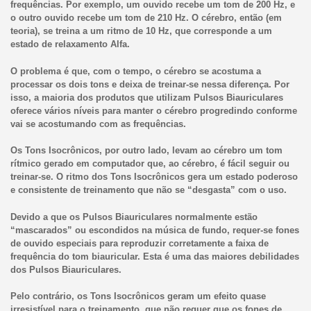
frequências. Por exemplo, um ouvido recebe um tom de 200 Hz, e
o outro ouvido recebe um tom de 210 Hz. O cérebro, então (em
teoria), se treina a um ritmo de 10 Hz, que corresponde a um
estado de relaxamento Alfa.
O problema é que, com o tempo, o cérebro se acostuma a
processar os dois tons e deixa de treinar-se nessa diferença. Por
isso, a maioria dos produtos que utilizam Pulsos Biauriculares
oferece vários níveis para manter o cérebro progredindo conforme
vai se acostumando com as frequências.
Os Tons Isocrônicos, por outro lado, levam ao cérebro um tom
rítmico gerado em computador que, ao cérebro, é fácil seguir ou
treinar-se. O ritmo dos Tons Isocrônicos gera um estado poderoso
e consistente de treinamento que não se “desgasta” com o uso.
Devido a que os Pulsos Biauriculares normalmente estão
“mascarados” ou escondidos na música de fundo, requer-se fones
de ouvido especiais para reproduzir corretamente a faixa de
frequência do tom biauricular. Esta é uma das maiores debilidades
dos Pulsos Biauriculares.
Pelo contrário, os Tons Isocrônicos geram um efeito quase
irresistível para o treinamento, que não requer que os fones de