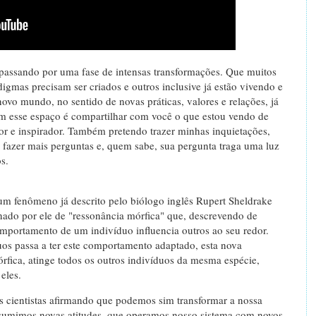
passando por uma fase de intensas transformações. Que muitos
igmas precisam ser criados e outros inclusive já estão vivendo e
vo mundo, no sentido de novas práticas, valores e relações, já
m esse espaço é compartilhar com você o que estou vendo de
dor e inspirador. Também pretendo trazer minhas inquietações,
 fazer mais perguntas e, quem sabe, sua pergunta traga uma luz
s.
 um fenômeno já descrito pelo biólogo inglês Rupert Sheldrake
do por ele de "ressonância mórfica" que, descrevendo de
omportamento de um indivíduo influencia outros ao seu redor.
os passa a ter este comportamento adaptado, esta nova
rfica, atinge todos os outros indivíduos da mesma espécie,
eles.
 cientistas afirmando que podemos sim transformar a nossa
ssumimos novas atitudes, que operamos nosso sistema com novos