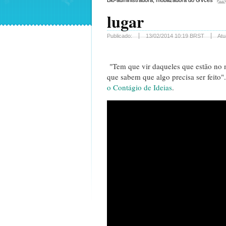
Bio-administradora, mobilizadora do GVces
lugar
Publicado:
13/02/2014 10:19 BRST
Atu
"Tem que vir daqueles que estão no 
que sabem que algo precisa ser feito".
o Contágio de Ideias
.