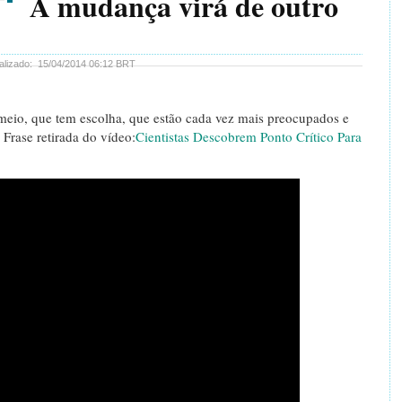
A mudança virá de outro
alizado:
15/04/2014 06:12 BRT
meio, que tem escolha, que estão cada vez mais preocupados e
 Frase retirada do vídeo:
Cientistas Descobrem Ponto Crítico Para