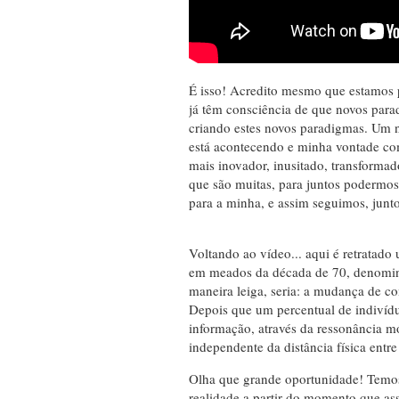
É isso! Acredito mesmo que estamos 
já têm consciência de que novos parad
criando estes novos paradigmas. Um no
está acontecendo e minha vontade co
mais inovador, inusitado, transforma
que são muitas, para juntos podermos
para a minha, e assim seguimos, junto
Voltando ao vídeo... aqui é retratado
em meados da década de 70, denomina
maneira leiga, seria: a mudança de c
Depois que um percentual de indivídu
informação, através da ressonância mó
independente da distância física entre 
Olha que grande oportunidade! Temos
realidade a partir do momento que a