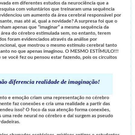
vada em diferentes estudos da neurociência que a
squisa com voluntários que treinaram uma sequência
evidenciou um aumento da área cerebral responsável por
sante, mas até aí, qual a novidade? A surpresa foi que o
tinham apenas que “imaginar” a mesma sequência da
área do cérebro estimulada sem, no entanto, terem
ados foram evidenciados através da análise por
uncional, que mostrou o mesmo estímulo cerebral tanto
 quanto no que apenas imaginou. O MESMO ESTÍMULO!!!
 se você fez ou pensou estar fazendo, pois os circuitos
não diferencia realidade de imaginação!
ento e emoção criam uma representação no cérebro
mente faz conexões e cria uma realidade a partir das
tendeu isso? O foco da sua atenção forma conexões,
 uma rede neural no cérebro e daí surgem as pseudo
rdadeiras.