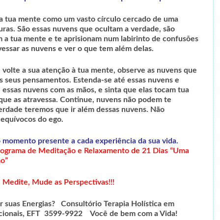
 na tua mente como um vasto círculo cercado de uma
ras. São essas nuvens que ocultam a verdade, são
 a tua mente e te aprisionam num labirinto de confusões
essar as nuvens e ver o que tem além delas.
 volte a sua atenção à tua mente, observe as nuvens que
s seus pensamentos. Estenda-se até essas nuvens e
 essas nuvens com as mãos, e sinta que elas tocam tua
 que as atravessa. Continue, nuvens não podem te
verdade teremos que ir além dessas nuvens. Não
 equívocos do ego.
o momento presente a cada experiência da sua vida
.
ograma de Meditação e Relaxamento de 21 Dias “Uma
o”
, Medite, Mude as Perspectivas!!!
ar suas Energias? Consultório Terapia Holística em
bracionais, EFT 3599-9922 Você de bem com a Vida!