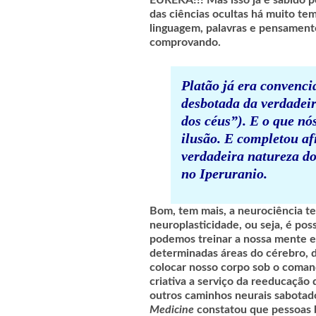
EUREKA!!! Mas isso já é sabido p
das ciências ocultas há muito tem
linguagem, palavras e pensament
comprovando.
Platão já era convenci
desbotada da verdadei
dos céus”). E o que nó
ilusão. E completou a
verdadeira natureza d
no
Iperuranio.
Bom, tem mais, a neurociência t
neuroplasticidade, ou seja, é pos
podemos treinar a nossa mente e
determinadas áreas do cérebro, d
colocar nosso corpo sob o coma
criativa a serviço da reeducaçã
outros caminhos neurais sabotad
Medicine
constatou que pessoas 