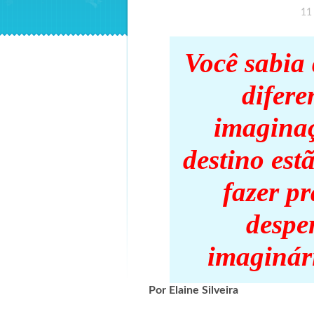
11
Você sabia 
difere
imaginaç
destino est
fazer pr
despe
imaginár
Por Elaine Silveira