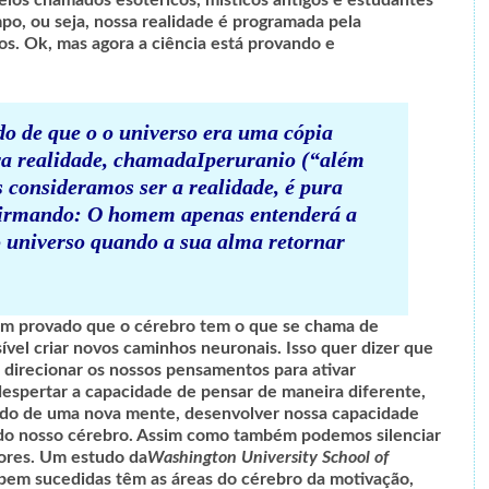
elos chamados esotéricos, místicos antigos e estudantes
po, ou seja, n
ossa realidade é programada pela
os.
Ok, mas agora a ciência está provando e
do de que o o universo era uma cópia
ra realidade, chamada
Iperuranio
(“além
s consideramos ser a realidade, é pura
firmando: O homem apenas entenderá a
o universo quando a sua alma retornar
em provado que o cérebro tem o que se chama de
sível criar novos caminhos neuronais. Isso quer dizer que
 direcionar os nossos pensamentos para ativar
espertar a capacidade de pensar de maneira diferente,
ndo de uma nova mente, desenvolver nossa capacidade
o do nosso cérebro. Assim como também podemos silenciar
ores. Um estudo da
Washington University School of
bem sucedidas têm as áreas do cérebro da motivação,