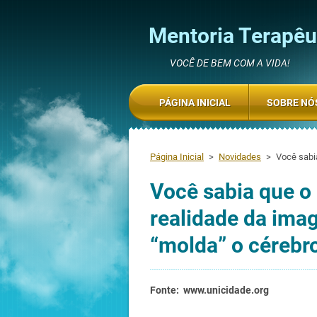
Mentoria Terapêut
VOCÊ DE BEM COM A VIDA!
PÁGINA INICIAL
SOBRE NÓ
Página Inicial
>
Novidades
>
Você sabia
Você sabia que o
realidade da imag
“molda” o cérebr
Fonte: www.unicidade.org