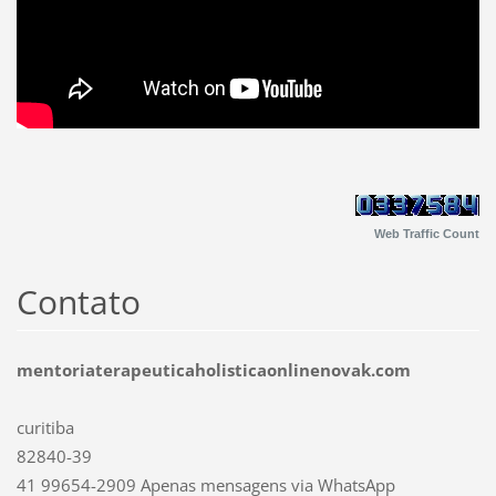
Web Traffic Count
Contato
mentoriaterapeuticaholisticaonlinenovak.com
curitiba
82840-39
41 99654-2909 Apenas mensagens via WhatsApp