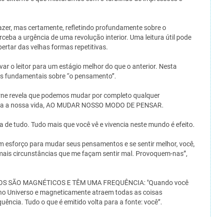
 fazer, mas certamente, refletindo profundamente sobre o
ceba a urgência de uma revolução interior. Uma leitura útil pode
bertar das velhas formas repetitivas.
r o leitor para um estágio melhor do que o anterior. Nesta
os fundamentais sobre “o pensamento”.
rne revela que podemos mudar por completo qualquer
toda a nossa vida, AO MUDAR NOSSO MODO DE PENSAR.
 de tudo. Tudo mais que você vê e vivencia neste mundo é efeito.
 esforço para mudar seus pensamentos e se sentir melhor, você,
mais circunstâncias que me façam sentir mal. Provoquem-nas”,
TOS SÃO MAGNÉTICOS E TÊM UMA FREQUÊNCIA: "Quando você
no Universo e magneticamente atraem todas as coisas
ncia. Tudo o que é emitido volta para a fonte: você”.