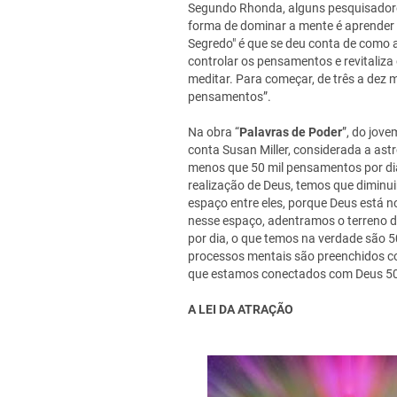
Segundo Rhonda, alguns pesquisadore
forma de dominar a mente é aprender 
Segredo" é que se deu conta de como 
controlar os pensamentos e revitaliza 
meditar. Para começar, de três a dez 
pensamentos”.
Na obra “
Palavras de Poder
”, do jove
conta Susan Miller, considerada a as
menos que 50 mil pensamentos por dia.
realização de Deus, temos que diminu
espaço entre eles, porque Deus está 
nesse espaço, adentramos o terreno d
por dia, o que temos na verdade são 5
processos mentais são preenchidos c
que estamos conectados com Deus 50 m
A LEI DA ATRAÇÃO