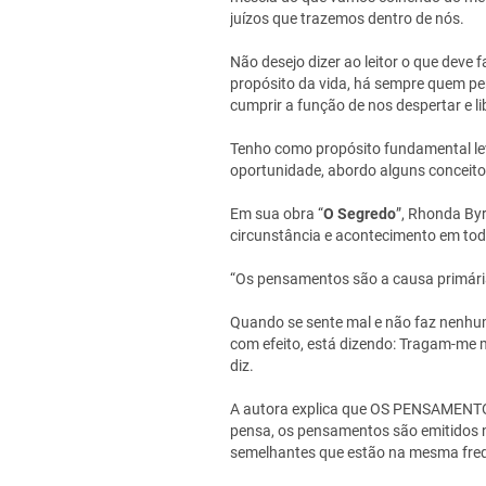
juízos que trazemos dentro de nós.
Não desejo dizer ao leitor o que deve
propósito da vida, há sempre quem per
cumprir a função de nos despertar e li
Tenho como propósito fundamental leva
oportunidade, abordo alguns conceit
Em sua obra “
O Segredo
”, Rhonda By
circunstância e acontecimento em 
“Os pensamentos são a causa primária
Quando se sente mal e não faz nenhum
com efeito, está dizendo: Tragam-me 
diz.
A autora explica que OS PENSAMEN
pensa, os pensamentos são emitidos 
semelhantes que estão na mesma frequê