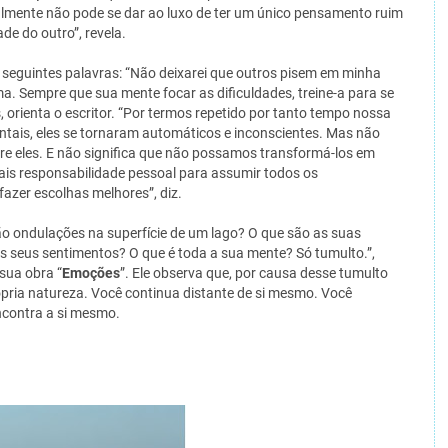
lmente não pode se dar ao luxo de ter um único pensamento ruim
de do outro”, revela.
 seguintes palavras: “Não deixarei que outros pisem em minha
a. Sempre que sua mente focar as dificuldades, treine-a para se
orienta o escritor. “Por termos repetido por tanto tempo nossa
ntais, eles se tornaram automáticos e inconscientes. Mas não
re eles. E não significa que não possamos transformá-los em
ais responsabilidade pessoal para assumir todos os
azer escolhas melhores”, diz.
o ondulações na superfície de um lago? O que são as suas
s seus sentimentos? O que é toda a sua mente? Só tumulto.”,
 sua obra “
Emoções
”. Ele observa que, por causa desse tumulto
pria natureza. Você continua distante de si mesmo. Você
ncontra a si mesmo.