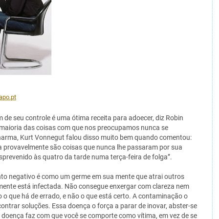
apo.pt
de seu controle é uma ótima receita para adoecer, diz Robin
a maioria das coisas com que nos preocupamos nunca se
 Sharma, Kurt Vonnegut falou disso muito bem quando comentou:
a provavelmente são coisas que nunca lhe passaram por sua
sprevenido às quatro da tarde numa terça-feira de folga”.
o negativo é como um germe em sua mente que atrai outros
ente está infectada. Não consegue enxergar com clareza nem
o o que há de errado, e não o que está certo. A contaminação o
ontrar soluções. Essa doença o força a parar de inovar, abster-se
A doença faz com que você se comporte como vítima, em vez de se