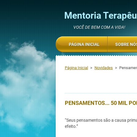
Mentoria Terapêut
VOCÊ DE BEM COM A VIDA!
PÁGINA INICIAL
SOBRE NÓ
Página Inicial
>
Novidades
>
Pensament
PENSAMENTOS... 50 MIL PO
“Seus pensamentos são a causa primár
efeito.”