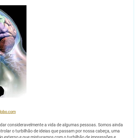
globo.com
r consideravelmente a vida de algumas pessoas. Somos ainda
ntrolar o turbilhão de ideias que passam por nossa cabeça, uma
o externo e que misturamos com o turbilhão de impressões e