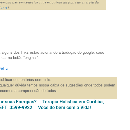
rem sucesso em conectar suas máquinas na fonte de energia da
Fonte
)
ra alguns dos links estão acionando a tradução do google, caso
icar no botão “original”.
vel ☼
publicar comentários com links.
qualquer dúvida temos nossa caixa de sugestões onde todos podem
adecemos a compreensão de todos.
zar suas Energias? Terapia Holística em Curitiba,
s, EFT 3599-9922 Você de bem com a Vida!