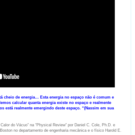
stá cheio de energia… Esta energia no espaço não é comum e
emos calcular quanta energia existe no espaço e realmente
mos está realmente emergindo deste espaço. “(Nassim em sua
e Calor do Vácuo” na “Physical Review” por Daniel C. Cole, Ph.D. e
 Boston no departamento de engenharia mecânica e o físico Harold E.