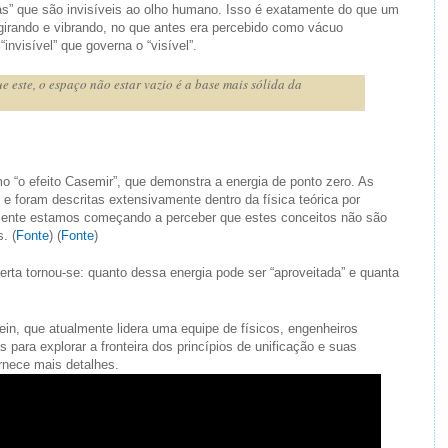
as” que são invisíveis ao olho humano. Isso é exatamente do que um
irando e vibrando, no que antes era percebido como vácuo
nvisível” que governa o “visível”.
 este, o espaço não estar vazio é a base mais sólida da
mo “o efeito Casemir”, que demonstra a energia de ponto zero. As
 e foram descritas extensivamente dentro da física teórica por
ente estamos começando a perceber que estes conceitos não são
. (
Fonte
) (
Fonte
)
rta tornou-se: quanto dessa energia pode ser “aproveitada” e quanta
n, que atualmente lidera uma equipe de físicos, engenheiros
s para explorar a fronteira dos princípios de unificação e suas
rnece mais detalhes.