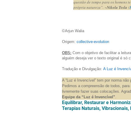
questão de tempo para os homens te
própria natureza”.
~Nikola Tesla
(
©Arjun Walia
Origem:
collective-evolution
OBS:
Com o objetivo de facilitar a leitu
alguém deseja ver o texto original é só cl
Tradução e Divulgação:
A Luz é Invencí
A “Luz é Invencível” tem por norma não 
Pedimos a compreensão de todos, para 
livremente fazer suas colocações. Agr
Equipe da “Luz é Invencível”
.
Equilibrar, Restaurar e Harmoni
Terapias Naturais, Vibracionai