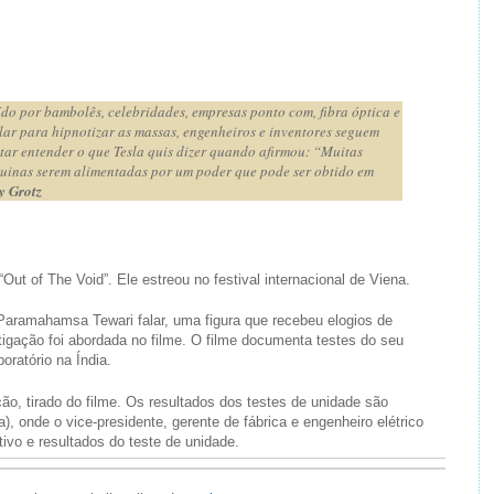
do por bambolês, celebridades, empresas ponto com, fibra óptica e
ular para hipnotizar as massas, engenheiros e inventores seguem
tar entender o que Tesla quis dizer quando afirmou: “Muitas
quinas serem alimentadas por um poder que pode ser obtido em
y Grotz
Out of The Void”. Ele estreou no festival internacional de Viena.
Paramahamsa Tewari falar, uma figura que recebeu elogios de
igação foi abordada no filme. O filme documenta testes do seu
oratório na Índia.
o, tirado do filme. Os resultados dos testes de unidade são
a), onde o vice-presidente, gerente de fábrica e engenheiro elétrico
itivo e resultados do teste de unidade.