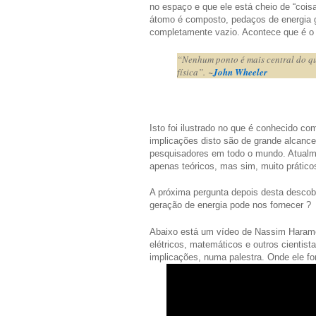
no espaço e que ele está cheio de “cois
átomo é composto, pedaços de energia g
completamente vazio. Acontece que é o “i
“Nenhum ponto é mais central do que
física”.
~
John Wheeler
Isto foi ilustrado no que é conhecido co
implicações disto são de grande alcance
pesquisadores em todo o mundo. Atualm
apenas teóricos, mas sim, muito práticos
A próxima pergunta depois desta descobe
geração de energia pode nos fornecer ?
Abaixo está um vídeo de Nassim Haramei
elétricos, matemáticos e outros cientista
implicações, numa palestra. Onde ele fo