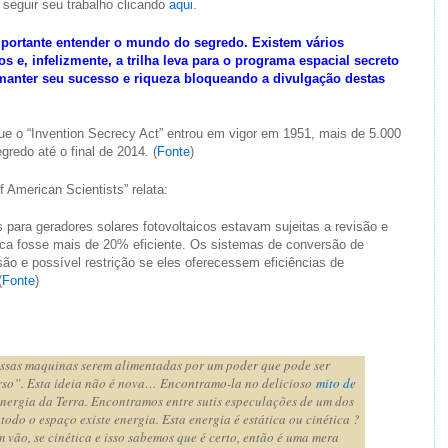
seguir seu trabalho clicando
aqui
.
mportante entender o mundo do segredo. Existem vários
s e, infelizmente, a trilha leva para o programa espacial secreto
anter seu sucesso e riqueza bloqueando a divulgação destas
e o “Invention Secrecy Act” entrou em vigor em 1951, mais de 5.000
redo até o final de 2014. (
Fonte
)
 American Scientists” relata:
s para geradores solares fotovoltaicos estavam sujeitas a revisão e
taica fosse mais de 20% eficiente. Os sistemas de conversão de
ão e possível restrição se eles oferecessem eficiências de
(
Fonte
)
ossas maquinas serem alimentadas por um poder que pode ser
rso”. Esta ideia não é nova… Encontramo-la no delicioso
mito de
 energia da Terra. Encontramos entre sutis especulações de um dos
do o espaço existe energia. Esta energia é estática ou cinética ?
 vão, se cinética e isso sabemos que é certo, então é uma mera