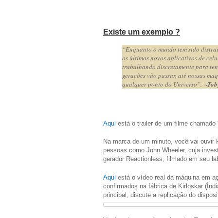
Existe um exemplo ?
“Enquanto o mundo tem sido distraí
os últimos novos aplicativos de cel
trabalhando discretamente para ten
gerações vão passar, até nossas ma
qualquer ponto do Universo”.
~Tob
Aqui
está o trailer de um filme chamado “
Na marca de um minuto, você vai ouvir 
pessoas como John Wheeler, cuja invest
gerador Reactionless, filmado em seu lab
Aqui
está o vídeo real da máquina em açã
confirmados na fábrica de Kirloskar (Índi
principal, discute a replicação do dispos