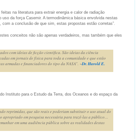
eitas na literatura para extrair energia e calor de radiação
o uso da força Casemir. A termodinâmica básica envolvida nestas
i, com a conclusão de que sim, estas propostas estão corretas”.
e estes conceitos não são apenas verdadeiros, mas também que eles
ados com ideias de ficção científica. São ideias da ciência
cadas em jornais de física para toda a comunidade e que estão
rças armadas e financiadores do tipo da NASA”.
~
Dr. Harold E.
o do Instituto para o Estudo da Terra, dos Oceanos e do espaço da
do reprimidas, que são reais e poderiam substituir o uso atual do
nto apropriado em pesquisa necessária para trazê-las a público…
temunhar em uma audiência pública sobre as realidades destas