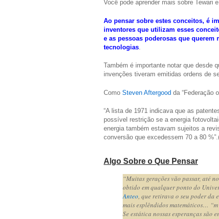
Você pode aprender mais sobre Tewari e 
Ao pensar sobre estes conceitos, é i
inventores que utilizam esses conceito
e as pessoas poderosas que querem m
tecnologias
.
Também é importante notar que desde qu
invenções tiveram emitidas ordens de seg
Como
Steven Aftergood
da “Federação of
“A lista de 1971 indicava que as patente
possível restrição se a energia fotovol
energia também estavam sujeitos a revis
conversão que excedessem 70 a 80 %”.
Algo Sobre o Que Pensar
“Muitas gerações vão passar, até n
obtido em qualquer ponto do Unive
Anteo
, que retirava o seu poder da
mais esplêndidos matemáticos… “m to
Se estática nossas esperanças são em