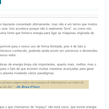
l
ndo bastante comentado ultimamente, mas não é um termo que muitos
usar. Isto acontece porque não é realmente “livre”, ou como nós
uma fonte que fornece energia para ligar as máquinas originada de
onível para o nosso uso de forma ilimitada, pois é de fato a
 Universo conhecido, podendo ainda existir em universos e dimensões
nosso redor.
ciativas de energia limpa são importantes, quanto mais, melhor, mas o
ara o fato de que existem muitas maneiras avançadas para gerar
r o planeta mudando vários paradigmas.
tos foram comprovados em centenas de laboratórios ao redor do
uz do dia”.
~
Dr. Brian O’leary
que o que chamamos de “espaço” não está vazio, que existe energia