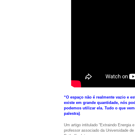
“O espaço não é realmente vazio e e
existe em grande quantidade, nós pod
podemos utilizar ela. Tudo o que ve
palestra)
.
Um artigo intitulado “Extraindo Energia 
professor associado da Universidade de