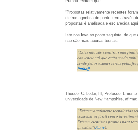
Puthoff relatam que:
“Propostas relativamente recentes foram f
eletromagnética de ponto zero através d
propostas é analisada e esclarecida aqu
Isto nos leva ao ponto seguinte, de qu
não são mais apenas teorias.
“Estes não são cientistas marginaliz
convencional que estão sendo publi
sendo feitos exames sérios pelas fo
Puthoff
Theodor C. Loder, III, Professor Emérit
universidade de New Hampshire, afirma:
“Existem atualmente tecnologias sen
combustível fóssil com o investime
Existem cientistas prontos para tes
questões”(
Fonte
).