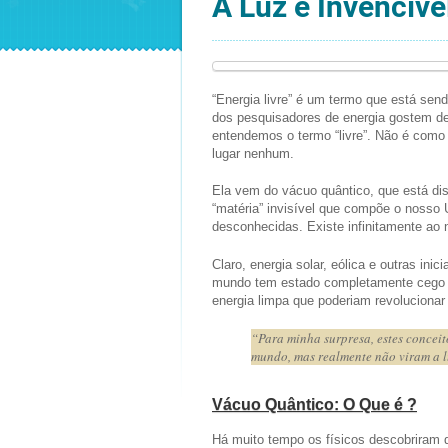
A Luz é Invencíve
“Energia livre” é um termo que está se
dos pesquisadores de energia gostem de 
entendemos o termo “livre”. Não é como 
lugar nenhum.
Ela vem do vácuo quântico, que está disp
“matéria” invisível que compõe o nosso
desconhecidas. Existe infinitamente ao 
Claro, energia solar, eólica e outras ini
mundo tem estado completamente cego p
energia limpa que poderiam revoluciona
“Para minha surpresa, estes concei
mundo, mas realmente não viram a l
Vácuo Quântico: O Que é ?
Há muito tempo os físicos descobriram 