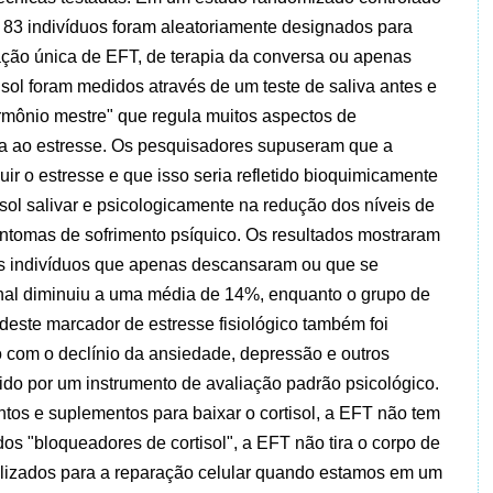
), 83 indivíduos foram aleatoriamente designados para
ção única de EFT, de terapia da conversa ou apenas
isol foram medidos através de um teste de saliva antes e
ormônio mestre" que regula muitos aspectos de
a ao estresse. Os pesquisadores supuseram que a
ir o estresse e que isso seria refletido bioquimicamente
sol salivar e psicologicamente na redução dos níveis de
ntomas de sofrimento psíquico.
Os resultados mostraram
les indivíduos que apenas descansaram ou que se
nal diminuiu a uma média de 14%, enquanto o grupo de
este marcador de estresse fisiológico também foi
o com o declínio da ansiedade, depressão e outros
do por um instrumento de avaliação padrão psicológico.
tos e suplementos para baixar o cortisol, a EFT não tem
 dos "bloqueadores de cortisol", a EFT não tira o corpo de
tilizados para a reparação celular quando estamos em um