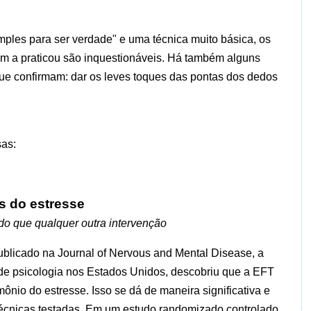
ples para ser verdade" e uma técnica muito básica, os
m a praticou são inquestionáveis. Há também alguns
que confirmam: dar os leves toques das pontas dos dedos
sas:
s do estresse
 do que qualquer outra intervenção
icado na Journal of Nervous and Mental Disease, a
a de psicologia nos Estados Unidos, descobriu que a EFT
mônio do estresse. Isso se dá de maneira significativa e
écnicas testadas.
Em um estudo randomizado controlado