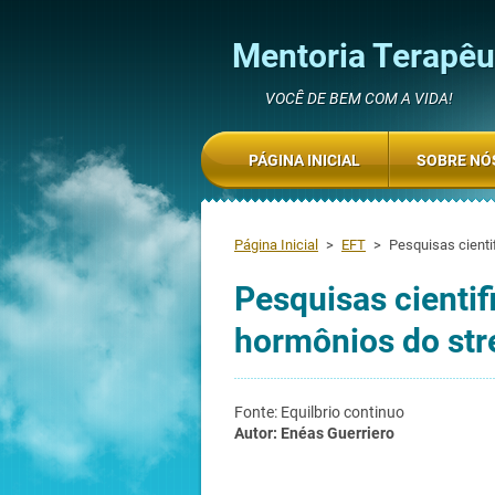
Mentoria Terapêut
VOCÊ DE BEM COM A VIDA!
PÁGINA INICIAL
SOBRE NÓ
Página Inicial
>
EFT
>
Pesquisas cienti
Pesquisas cientif
hormônios do str
Fonte: Equilbrio continuo
Autor: Enéas Guerriero