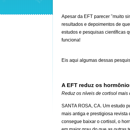
Apesar da EFT parecer "muito sim
resultados e depoimentos de que
estudos e pesquisas científicas 
funciona!
Eis aqui algumas dessas pesqui
A EFT reduz os hormônio
Reduz os níveis de cortisol mais
SANTA ROSA, CA. Um estudo publ
mais antiga e prestigiosa revist
consegue baixar o cortisol, o hor
em maior grau do que as outras t