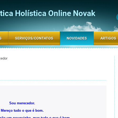
ica Holística Online Novak
S
SERVIÇOS/CONTATOS
NOVIDADES
ARTIGOS
cedor
Sou merecedor.
Mereço tudo o que é bom.
 não um pouquinho, mas tudo o que é bom.