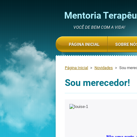
Mentoria Terapêut
VOCÊ DE BEM COM A VIDA!
PÁGINA INICIAL
SOBRE NÓ
Página Inicial
>
Novidades
>
Sou mere
Sou merecedor!
Não uma parte,