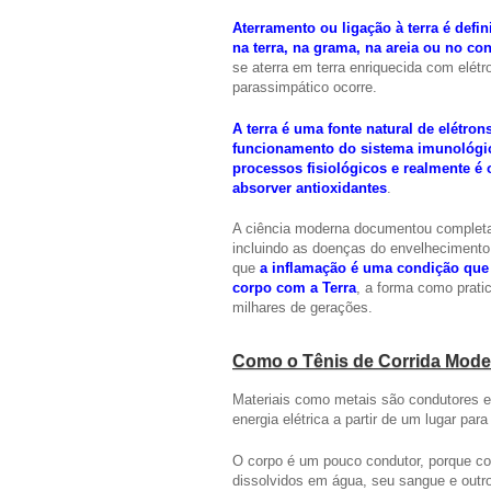
Aterramento ou ligação à terra é def
na terra, na grama, na areia ou no c
se aterra em terra enriquecida com elétr
parassimpático ocorre.
A terra é uma fonte natural de elétro
funcionamento do sistema imunológico
processos fisiológicos e realmente é 
absorver antioxidantes
.
A ciência moderna documentou completam
incluindo as doenças do envelhecimento 
que
a inflamação é uma condição que 
corpo com a Terra
, a forma como prat
milhares de gerações.
Como o Tênis de Corrida Mode
Materiais como metais são condutores el
energia elétrica a partir de um lugar para
O corpo é um pouco condutor, porque co
dissolvidos em água, seu sangue e outro