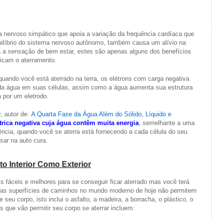
 nervoso simpático que apoia a variação da frequência cardíaca que
ilíbrio do sistema nervoso autônomo, também causa um alívio na
a a sensação de bem estar, estes são apenas alguns dos benefícios
ticam o aterramento.
uando você está aterrado na terra, os elétrons com carga negativa
da água em suas células, assim como a água aumenta sua estrutura
 por um eletrodo.
, autor de:
A Quarta Fase da Água Além do Sólido, Líquido e
trica negativa cuja água contêm muita energia
, semelhante a uma
ência, quando você se aterra está fornecendo a cada célula do seu
sar na auto cura.
o Interior Como Exterior
 fáceis e melhores para se conseguir ficar aterrado mas você terá
itas superfícies de caminhos no mundo moderno de hoje não permitem
e seu corpo, isto inclui o asfalto, a madeira, a borracha, o plástico, o
ies que vão permitir seu corpo se aterrar incluem: