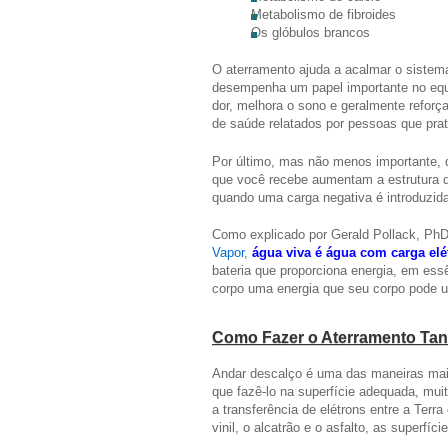
Metabolismo de fibroides
Os glóbulos brancos
O aterramento ajuda a acalmar o sistema
desempenha um papel importante no equ
dor, melhora o sono e geralmente reforç
de saúde relatados por pessoas que pra
Por último, mas não menos importante, q
que você recebe aumentam a estrutura 
quando uma carga negativa é introduzida
Como explicado por Gerald Pollack, PhD
Vapor
,
água viva é água com carga elé
bateria que proporciona energia, em ess
corpo uma energia que seu corpo pode u
Como Fazer o Aterramento Tant
Andar descalço é uma das maneiras mais
que fazê-lo na superfície adequada, mu
a transferência de elétrons entre a Terra 
vinil, o alcatrão e o asfalto, as superfíc