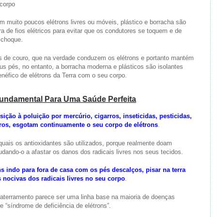
corpo
m muito poucos elétrons livres ou móveis, plástico e borracha são
a de fios elétricos para evitar que os condutores se toquem e de
 choque.
os de couro, que na verdade conduzem os elétrons e portanto mantém
eus pés, no entanto, a borracha moderna e plásticos são isolantes
benéfico de elétrons da Terra com o seu corpo.
undamental Para Uma Saúde Perfeita
sição à poluição por mercúrio, cigarros, inseticidas, pesticidas,
tros, esgotam continuamente o seu corpo de elétrons
.
quais os antioxidantes são utilizados, porque realmente doam
udando-o a afastar os danos dos radicais livres nos seus tecidos.
s indo para fora de casa com os pés descalços, pisar na terra
s nocivas dos radicais livres no seu corpo
.
 aterramento parece ser uma linha base na maioria de doenças
“síndrome de deficiência de elétrons”.