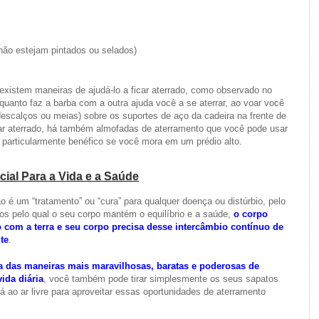
 não estejam pintados ou selados)
existem maneiras de ajudá-lo a ficar aterrado, como observado no
quanto faz a barba com a outra ajuda você a se aterrar, ao voar você
(descalços ou meias) sobre os suportes de aço da cadeira na frente de
car aterrado, há também almofadas de aterramento que você pode usar
r particularmente benéfico se você mora em um prédio alto.
ial Para a Vida e a Saúde
 é um “tratamento” ou “cura” para qualquer doença ou distúrbio, pelo
os pelo qual o seu corpo mantém o equilíbrio e a saúde,
o corpo
com a terra e seu corpo precisa desse intercâmbio contínuo de
te
.
uma das maneiras mais maravilhosas, baratas e poderosas de
ida diária
, você também pode tirar simplesmente os seus sapatos
 ao ar livre para aproveitar essas oportunidades de aterramento