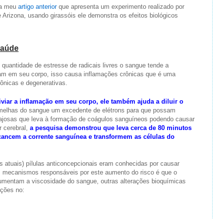
ia meu
artigo anterior
que apresenta um experimento realizado por
Arizona, usando girassóis ele demonstra os efeitos biológicos
Saúde
quantidade de estresse de radicais livres o sangue tende a
am em seu corpo, isso causa inflamações crônicas que é uma
rônicas e degenerativas.
iviar a inflamação em seu corpo, ele também ajuda a diluir o
ermelhas do sangue um excedente de elétrons para que possam
pegajosas que leva à formação de coágulos sanguíneos podendo causar
r cerebral,
a pesquisa demonstrou que leva cerca de 80 minutos
alcancem a corrente sanguínea e transformem as células do
s atuais) pílulas anticoncepcionais eram conhecidas por causar
mecanismos responsáveis ​​por este aumento do risco é que o
aumentam a viscosidade do sangue, outras alterações bioquímicas
ações no: