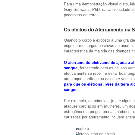
Para uma demonstração visual disto, le
Gary Schwartz, PhD, da Universidade de 
poderosos da terra.
Os efeitos do Aterramento na 
Quando o corpo é exposto a uma grande 
engrossar e cargas positivas se acumul
característica da maioria das doenças c
O aterramento efetivamente ajuda a al
sangue
, fornecendo para as células v
efetivamente se repelir e evitar ficar 
um ataque cardíaco ou acidente vascula
para que os elétrons livres da terra 
sangue
.
Por exemplo, as primeiras (e até alguma
ataques cardíacos em mulheres, um dos 
estrogênio e a progesterona sintéticos 
causadas por aterramento incluem alter
Fósforo
Metabolismo do cálcio