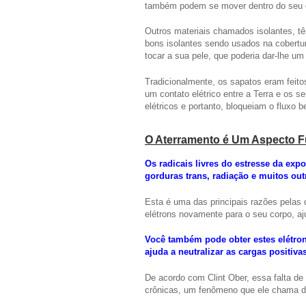
também podem se mover dentro do seu 
Outros materiais chamados isolantes, tê
bons isolantes sendo usados na cobertur
tocar a sua pele, que poderia dar-lhe um
Tradicionalmente, os sapatos eram feit
um contato elétrico entre a Terra e os s
elétricos e portanto, bloqueiam o fluxo 
O Aterramento é Um Aspecto F
Os radicais livres do estresse da expo
gorduras trans, radiação e muitos ou
Esta é uma das principais razões pelas 
elétrons novamente para o seu corpo, aj
Você também pode obter estes elétron
ajuda a neutralizar as cargas positiva
De acordo com Clint Ober, essa falta de
crônicas, um fenômeno que ele chama de 