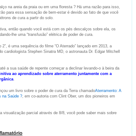
lço na areia da praia ou em uma floresta ? Há uma razão para isso,
azão para essa sensação de bem-estar é devido ao fato de que você
rons de cura a partir do solo.
tiva, então quando você está com os pés descalços sobre ela, os
 dando-lhe uma “transfusão” elétrica de poder de cura.
 2”, é uma sequência do filme “O Aterrado” lançado em 2013, a
do cardiologista Stephen Sinatra MD, o astronauta Dr. Edgar Mitchell
até a sua saúde de repente começar a declinar levando-o à beira da
finitiva ao aprendizado sobre aterramento juntamente com a
rgânica
.
nçou um livro sobre o poder de cura da Terra chamado
Aterramento: A
s na Saúde ?
, em co-autoria com Clint Ober, um dos pioneiros em
 a visualização parcial através de 8/8, você pode saber mais sobre
flamatório