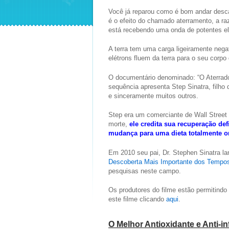
Você já reparou como é bom andar desca
é o efeito do chamado aterramento, a r
está recebendo uma onda de potentes elét
A terra tem uma carga ligeiramente nega
elétrons fluem da terra para o seu corpo
O documentário denominado: “O Aterrado
sequência apresenta Step Sinatra, filho 
e sinceramente muitos outros.
Step era um comerciante de Wall Street 
morte,
ele credita sua recuperação de
mudança para uma dieta totalmente o
Em 2010 seu pai, Dr. Stephen Sinatra la
Descoberta Mais Importante dos Tempo
pesquisas neste campo.
Os produtores do filme estão permitindo
este filme clicando
aqui
.
O Melhor Antioxidante e Anti-in