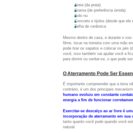
Areia (da praia)
Grama (de preferência úmida)
Solo nu
Concreto e tijolos (desde que ele
Telha de cerâmica
Mesmo dentro de casa, e durante o voo 
filme, tocar na torneira com uma mão en
pode tirar os sapatos e colocar os pés 
você, isso também vai ajudar você a fi
para dormir ou sentar-se, o que pode se
O Aterramento Pode Ser Essenc
É importante compreender que a terra não
contrário, é um dos principais mecanism
humano evoluiu em constante contato 
energia a fim de funcionar corretamen
Exercitar-se descalço ao ar livre é 
incorporação de aterramento em sua v
tanto quanto você pode quando você está
natural.