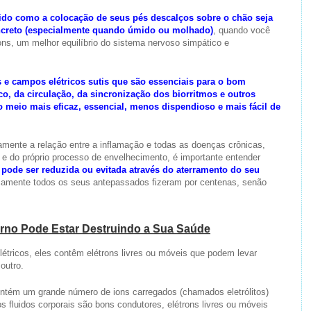
inido como a colocação de seus pés descalços sobre o chão seja
oncreto (especialmente quando úmido ou molhado)
, quando você
ons, um melhor equilíbrio do sistema nervoso simpático e
ns e campos elétricos sutis que são essenciais para o bom
, da circulação, da sincronização dos biorritmos e outros
o meio mais eficaz, essencial, menos dispendioso e mais fácil de
ente a relação entre a inflamação e todas as doenças crônicas,
e do próprio processo de envelhecimento, é importante entender
pode ser reduzida ou evitada através do aterramento do seu
icamente todos os seus antepassados fizeram por centenas, senão
rno Pode Estar Destruindo a Sua Saúde
étricos, eles contêm elétrons livres ou móveis que podem levar
 outro.
ntém um grande número de ions carregados (chamados eletrólitos)
s fluidos corporais são bons condutores, elétrons livres ou móveis