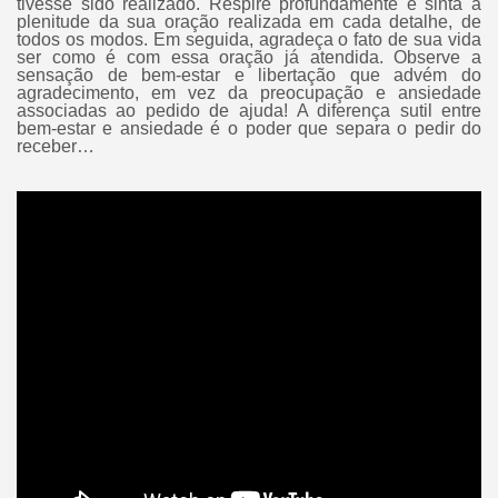
tivesse sido realizado. Respire profundamente e sinta a
plenitude da sua oração realizada em cada detalhe, de
todos os modos. Em seguida, agradeça o fato de sua vida
ser como é com essa oração já atendida. Observe a
sensação de bem-estar e libertação que advém do
agradecimento, em vez da preocupação e ansiedade
associadas ao pedido de ajuda! A diferença sutil entre
bem-estar e ansiedade é o poder que separa o pedir do
receber…