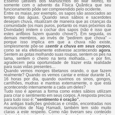
Essênio (através dos Manuscritos do Mar Morto), foi
somente com o advento da Física Quântica que seu
funcionamento pôde ser compreendido pelo ocidente.
Entre os maias, por exemplo, os sapos são associados ao
tempo das águas. Quando seus sábios e sacerdotes
desejam chuva, ritualizam de maneira que as crianças da
comunidade (os mais puros, portanto os mais próximos da
Divindade) imitem o cochar dos sapos (não é isso que
estes anfíbios fazem quando chove?). Em seguida, os
demais membros, ao invés de “pedirem que chova” –
porque isso implica em que a chuva não existe,
simplesmente põe-se a
sentir a chuva em seus corpos
,
como se ela efetivamente estivesse acontecendo
agora
.
Sentem as gotas molhando suas roupas, sentem os pés na
lama, sentem o cheiro na terra molhada… e por fim,
agradecem pela oportunidade de trazer esta realidade
para suas vidas presentes…
Quando vemos monges tibetanos orando, o que fazem
realmente? Quando os vemos cantar e entoar durante 14,
16 horas por dia, quando ouvimos os sinos, gongos,
carrilhões, mudras e mantras externamente, o que está
acontecendo internamente a cada um deles?
Tudo isso é apenas a forma como estes sábios utilizam
para criar o sentimento em seus corpos. A resposta precisa
para tudo isso é:
“sentimento é oração”.
As antigas tradições gnósticas e cristãs, encontradas nos
manuscritos de Nag Hamadi, também tem sido muito
claras a este respeito. Como não tiveram seu conteúdo