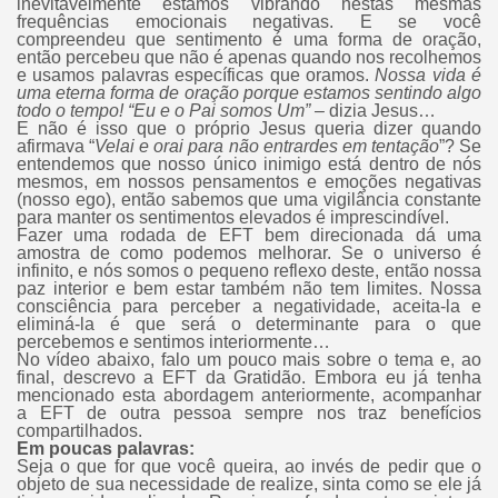
inevitavelmente estamos vibrando nestas mesmas
frequências emocionais negativas. E se você
compreendeu que sentimento é uma forma de oração,
então percebeu que não é apenas quando nos recolhemos
e usamos palavras específicas que oramos.
Nossa vida é
uma eterna forma de oração porque estamos sentindo algo
todo o tempo! “Eu e o Pai somos Um” –
dizia Jesus…
E não é isso que o próprio Jesus queria dizer quando
afirmava “
Velai e orai para não entrardes em tentação
”? Se
entendemos que nosso único inimigo está dentro de nós
mesmos, em nossos pensamentos e emoções negativas
(nosso ego), então sabemos que uma vigilância constante
para manter os sentimentos elevados é imprescindível.
Fazer uma rodada de EFT bem direcionada dá uma
amostra de como podemos melhorar. Se o universo é
infinito, e nós somos o pequeno reflexo deste, então nossa
paz interior e bem estar também não tem limites. Nossa
consciência para perceber a negatividade, aceita-la e
eliminá-la é que será o determinante para o que
percebemos e sentimos interiormente…
No vídeo abaixo, falo um pouco mais sobre o tema e, ao
final, descrevo a EFT da Gratidão. Embora eu já tenha
mencionado esta abordagem anteriormente, acompanhar
a EFT de outra pessoa sempre nos traz benefícios
compartilhados.
Em poucas palavras:
Seja o que for que você queira, ao invés de pedir que o
objeto de sua necessidade de realize, sinta como se ele já