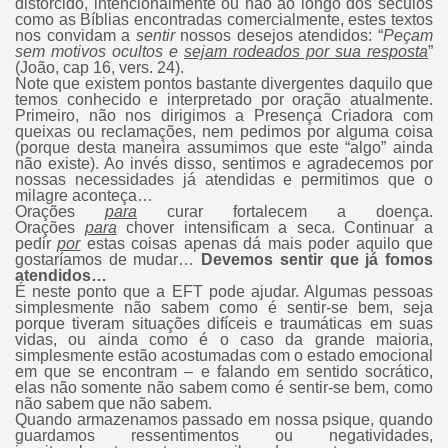
distorcido, intencionalmente ou não ao longo dos séculos
como as Bíblias encontradas comercialmente, estes textos
nos convidam a
sentir
nossos desejos atendidos: “
Peçam
sem motivos ocultos e
sejam rodeados por sua resposta
”
(João, cap 16, vers. 24).
Note que existem pontos bastante divergentes daquilo que
temos conhecido e interpretado por oração atualmente.
Primeiro, não nos dirigimos a Presença Criadora com
queixas ou reclamações, nem pedimos por alguma coisa
(porque desta maneira assumimos que este “algo” ainda
não existe). Ao invés disso, sentimos e agradecemos por
nossas necessidades já atendidas e permitimos que o
milagre aconteça…
Orações
para
curar fortalecem a doença.
Orações
para
chover intensificam a seca. Continuar a
pedir
por
estas coisas apenas dá mais poder aquilo que
gostaríamos de mudar…
Devemos sentir que já fomos
atendidos…
É neste ponto que a EFT pode ajudar. Algumas pessoas
simplesmente não sabem como é sentir-se bem, seja
porque tiveram situações difíceis e traumáticas em suas
vidas, ou ainda como é o caso da grande maioria,
simplesmente estão acostumadas com o estado emocional
em que se encontram – e falando em sentido socrático,
elas não somente não sabem como é sentir-se bem, como
não sabem que não sabem.
Quando armazenamos passado em nossa psique, quando
guardamos ressentimentos ou negatividades,