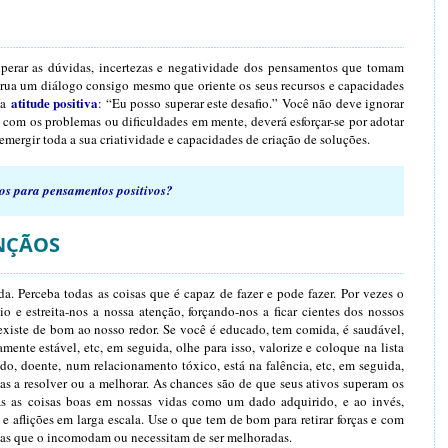
superar as dúvidas, incertezas e negatividade dos pensamentos que tomam
rua um diálogo consigo mesmo que oriente os seus recursos e capacidades
atitude positiva
ma
: “Eu posso superar este desafio.” Você não deve ignorar
 com os problemas ou dificuldades em mente, deverá esforçar-se por adotar
emergir toda a sua criatividade e capacidades de criação de soluções.
s para pensamentos positivos?
ÊNÇÃOS
. Perceba todas as coisas que é capaz de fazer e pode fazer. Por vezes o
o e estreita-nos a nossa atenção, forçando-nos a ficar cientes dos nossos
existe de bom ao nosso redor. Se você é educado, tem comida, é saudável,
ente estável, etc, em seguida, olhe para isso, valorize e coloque na lista
o, doente, num relacionamento tóxico, está na falência, etc, em seguida,
mas a resolver ou a melhorar. As chances são de que seus ativos superam os
as as coisas boas em nossas vidas como um dado adquirido, e ao invés,
e aflições em larga escala. Use o que tem de bom para retirar forças e com
sas que o incomodam ou necessitam de ser melhoradas.