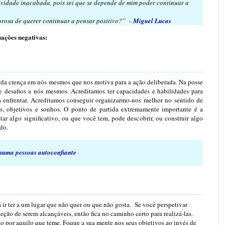
ividade inacabada, pois sei que se depende de mim poder continuar a
vorosa de querer continuar a pensar positivo?” -
Miguel Lucas
uações negativas:
O
da crença em nós mesmos que nos motiva para a ação deliberada. Na posse
e desafios a nós mesmos. Acreditamos ter capacidades e habilidades para
a enfrentar. Acreditamos conseguir organizarmo-nos melhor no sentido de
s, objetivos e sonhos. O ponto de partida extremamente importante é a
r algo significativo, ou que você tem, pode descobrir, ou construir algo
do.
 numa pessoas autoconfiante
ir ter a um lugar que não quer ou que não gosta. Se você perspetivar
ção de serem alcançáveis, então fica no caminho certo para realizá-las.
ão por aquilo que teme. Foque a sua mente nos seus objetivos ao invés de