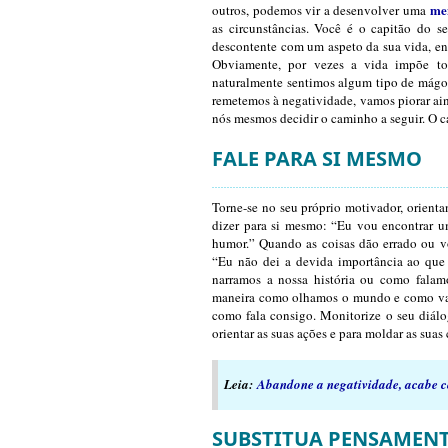
me
outros, podemos vir a desenvolver uma
as circunstâncias. Você é o capitão do s
descontente com um aspeto da sua vida, en
Obviamente, por vezes a vida impõe toda
naturalmente sentimos algum tipo de mágoa 
remetemos à negatividade, vamos piorar ain
nós mesmos decidir o caminho a seguir. O 
FALE PARA SI MESMO
Torne-se no seu próprio motivador, orienta
dizer para si mesmo: “Eu vou encontrar u
humor.” Quando as coisas dão errado ou vo
“Eu não dei a devida importância ao que 
narramos a nossa história ou como fal
maneira como olhamos o mundo e como vam
como fala consigo. Monitorize o seu diálo
orientar as suas ações e para moldar as suas 
Leia:
Abandone a negatividade, acabe c
SUBSTITUA PENSAMEN