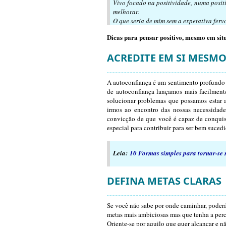
Vivo focado na positividade, numa posit
melhorar.
O que seria de mim sem a expetativa fer
Dicas para pensar positivo, mesmo em sit
ACREDITE EM SI MESM
A autoconfiança é um sentimento profundo 
de autoconfiança lançamos mais facilment
solucionar problemas que possamos estar 
irmos ao encontro das nossas necessidade
convicção de que você é capaz de conquista
especial para contribuir para ser bem sucedi
Leia:
10 Formas simples para tornar-se
DEFINA METAS CLARAS
Se você não sabe por onde caminhar, poderá 
metas mais ambiciosas mas que tenha a perce
Oriente-se por aquilo que quer alcançar e n