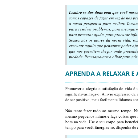
Lembre-se dos dons com que você nasce
somos capazes de fazer em vez de nos p
a nossa perspetiva para melhor. Toma
para resolver problemas, para arranjar
para procurar ajuda, para procurar inf
Somos nós os atores da nossa vida, som
executar aquilo que pensamos poder aju
que nos permitem chegar onde pretend
piedade. Recusamo-nos a olhar para nós 
APRENDA A RELAXAR E 
Promover a alegria e satisfação de vida é
significativas, faça-o. A livre expressão d
de ser positivo, mais facilmente lidamos c
Não tente fazer tudo ao mesmo tempo. Não
mesmo pequenos mimos e faça coisas que no
bom na vida. Use o seu corpo para benefici
tempo para você. Energize-se, disponha de 