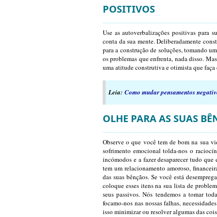
POSITIVOS
Use as autoverbalizações positivas para 
conta da sua mente. Deliberadamente const
para a construção de soluções, tomando u
os problemas que enfrenta, nada disso. Mas
uma atitude construtiva e otimista que faça 
Leia:
Como mudar pensamentos negativo
OLHE PARA AS SUAS B
Observe o que você tem de bom na sua vida
sofrimento emocional tolda-nos o raciocíni
incómodos e a fazer desaparecer tudo que 
tem um relacionamento amoroso, financeiram
das suas bênçãos. Se você está desempregad
coloque esses itens na sua lista de proble
seus passivos. Nós tendemos a tomar tod
focamo-nos nas nossas falhas, necessidades 
isso minimizar ou resolver algumas das coi