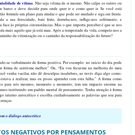
ntalidade de vítima
. Não seja vítima de si mesmo. Não culpe os outros ou
eu barco e deve decidir para onde quer ir e como quer ir. Se você está
tão formule um plano para mudar o que pode ser mudado e siga em frente.
 a sua ferocidade, bate forte, derruba-nos, inflige-nos sofrimento, e
face às próprias circunstâncias. Mas o que importa perceber é que se nos
da mais aquilo que já está mau. Após a tempestade da vida, compete-nos a
caminho da vitimização ou o caminho da responsabilização do futuro?
ndo-se verbalmente de forma positiva. Por exemplo: no início do dia pode
m forma de sentir-me melhor.” Ou, “Eu vou focar-me na melhoria do meu
cê venha vacilar, não dê desculpas insalubres, ao invés diga algo como:
estava a realizar, mas eu posso aprender com esta falha.” A forma como
amos para nós mesmos, momento a momento, tem um impacto enorme na
os instituindo um padrão mental de pensamento. Tenha atenção à forma
go interno autocrítico e escolha cuidadosamente as palavras que usa para
crenças.
om o diálogo autocrítico
TOS NEGATIVOS POR PENSAMENTOS