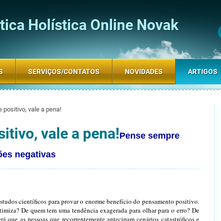
ica Holística Online Novak
S
SERVIÇOS/CONTATOS
NOVIDADES
ARTIGOS
positivo, vale a pena!
tivo, vale a pena!
Pense sempre
ões negativas
studos científicos para provar o enorme benefício do pensamento positivo.
itimiza? De quem tem uma tendência exagerada para olhar para o erro? De
á que as pessoas que recorrentemente antecipam cenários catastróficos e