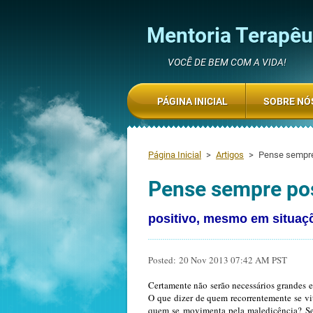
Mentoria Terapêut
VOCÊ DE BEM COM A VIDA!
PÁGINA INICIAL
SOBRE NÓ
Página Inicial
>
Artigos
>
Pense sempre 
Pense sempre posi
positivo, mesmo em situaç
Posted: 20 Nov 2013 07:42 AM PST
Certamente não serão necessários grandes e
O que dizer de quem recorrentemente se v
quem se movimenta pela maledicência? Ser