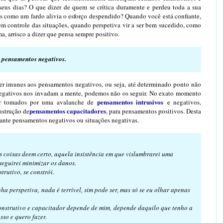
seus dias? O que dizer de quem se crítica duramente e perdeu toda a sua
es como um fardo alivia o esforço despendido? Quando você está confiante,
m controle das situações, quando perspetiva vir a ser bem sucedido, como
 arrisco a dizer que pensa sempre positivo.
s pensamentos negativos.
r imunes aos pensamentos negativos, ou seja, até determinado ponto não
egativos nos invadam a mente, podemos não os seguir. No exato momento
pensamentos intrusivos
er tomados por uma avalanche de
e negativos,
pensamentos capacitadores
nstrução de
, para pensamentos positivos. Desta
ante pensamentos negativos ou situações negativas.
s coisas deem certo, aquela insistência em que vislumbrarei uma
seguirei minimizar os danos.
trutivo, se constrói.
ha perspetiva, nada é terrível, sim pode ser, mas só se eu olhar apenas
construtivo e capacitador depende de mim, depende daquilo que tenho a
sso e quero fazer.