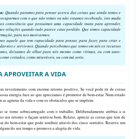
u:
Quando paramos para pensar acerca das coisas que ainda temos e
reocuparmos com o que não temos ou não estamos recebendo, isto muda
mos consciência que possuímos uma capacidade inata para aprender,
mos soluções quando tudo parece estar perdido. Que temos capacidade
ormação, para nos motivarmos.
os aquele que tem capacidade para pensar, para fazer, para criar e
dar-nos e servir-nos. Quando percebemos que temos em nós os recursos
emos, deixamos de olhar para nós mesmo como vítimas, ou com auto-
como coitados, como miseráveis, ou com má sorte.
A APROVEITAR A VIDA
 um investimento com enorme retorno positivo. Se você pode rir de coisas
a nossa energia face ao que apreciamos é promotor de bem-estar. Num estado
om as agruras da vida e com os obstáculos que se impõem.
 se torne sobrecarregado com o trabalho. Deliberadamente atribua a si
 seu retorno o façam sentir-se bem. Relaxe, aprecie as coisas que tem de
ar do bem-estar que pode usufruir através dos cinco sentidos. Reserve um
algum do seu tempo e promova a alegria de vida.