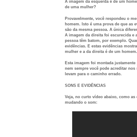
A imagem da esquerda é de um home
de uma mulher?
Provavelmente, você respondeu o mesm
homem. Isto é uma prova de que as e
são da mesma pessoa. A única diferenç
A imagem da direita foi escurecida e 
pessoa têm batom, por exemplo. Quan
evidências. E estas evidências mostr
mulher e a da direita é de um homem
Esta imagem foi montada justamente p
nem sempre você pode acreditar nos s
levam para o caminho errado.
SONS E EVIDÊNCIAS
Veja, no curto vídeo abaixo, como 
mudando o som: