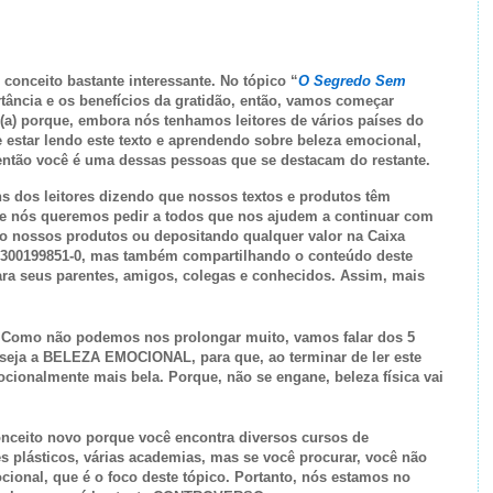
conceito bastante interessante. No tópico “
O Segredo Sem
ância e os benefícios da gratidão, então, vamos começar
 (a) porque, embora nós tenhamos leitores de vários países do
e estar lendo este texto e aprendendo sobre beleza emocional,
ntão você é uma dessas pessoas que se destacam do restante.
 dos leitores dizendo que nossos textos e produtos têm
 e nós queremos pedir a todos que nos ajudem a continuar com
o nossos produtos ou depositando qualquer valor na Caixa
1300199851-0, mas também compartilhando o conteúdo deste
ara seus parentes, amigos, colegas e conhecidos. Assim, mais
 Como não podemos nos prolongar muito, vamos falar dos 5
seja a BELEZA EMOCIONAL, para que, ao terminar de ler este
cionalmente mais bela. Porque, não se engane, beleza física vai
onceito novo porque você encontra diversos cursos de
s plásticos, várias academias, mas se você procurar, você não
cional, que é o foco deste tópico. Portanto, nós estamos no