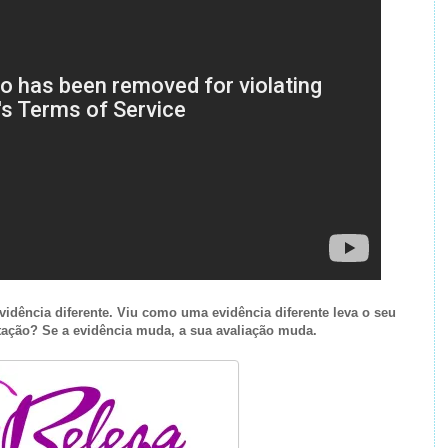
idência diferente. Viu como uma evidência diferente leva o seu
etação? Se a evidência muda, a sua avaliação muda.