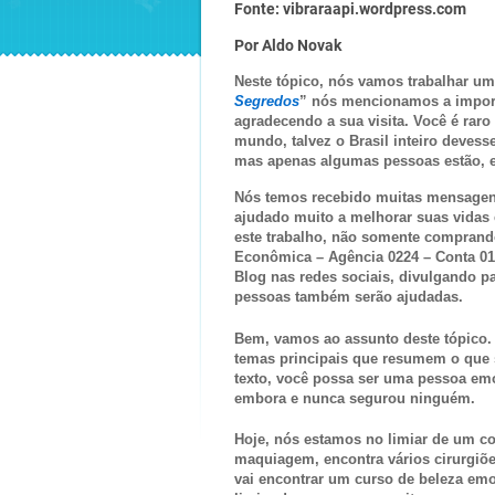
Fonte: vibraraapi.wordpress.com
Por Aldo Novak
Neste tópico, nós vamos trabalhar um 
Segredos
” nós mencionamos a import
agradecendo a sua visita. Você é raro
mundo, talvez o Brasil inteiro devess
mas apenas algumas pessoas estão, e
Nós temos recebido muitas mensagens
ajudado muito a melhorar suas vidas
este trabalho, não somente comprand
Econômica – Agência 0224 – Conta 0
Blog nas redes sociais, divulgando p
pessoas também serão ajudadas.
Bem, vamos ao assunto deste tópico.
temas principais que resumem o que 
texto, você possa ser uma pessoa emo
embora e nunca segurou ninguém.
Hoje, nós estamos no limiar de um c
maquiagem, encontra vários cirurgiõe
vai encontrar um curso de beleza emo