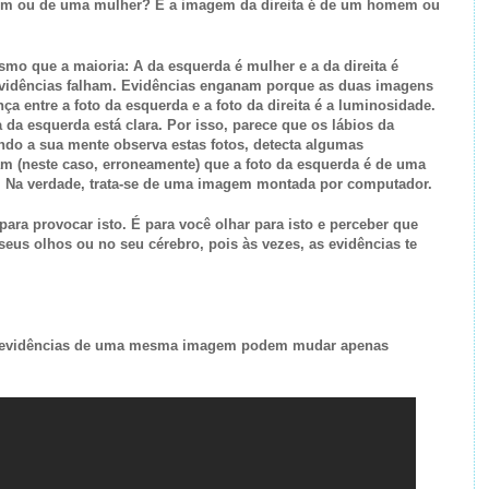
m ou de uma mulher? E a imagem da direita é de um homem ou
o que a maioria: A da esquerda é mulher e a da direita é
vidências falham. Evidências enganam porque as duas imagens
a entre a foto da esquerda e a foto da direita é a luminosidade.
a da esquerda está clara. Por isso, parece que os lábios da
do a sua mente observa estas fotos, detecta algumas
am (neste caso, erroneamente) que a foto da esquerda é de uma
. Na verdade, trata-se de uma imagem montada por computador.
ara provocar isto. É para você olhar para isto e perceber que
eus olhos ou no seu cérebro, pois às vezes, as evidências te
as evidências de uma mesma imagem podem mudar apenas