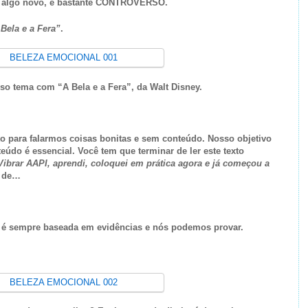
er algo novo, é bastante CONTROVERSO.
Bela e a Fera”
.
o tema com “A Bela e a Fera”, da Walt Disney.
o para falarmos coisas bonitas e sem conteúdo. Nosso objetivo
nteúdo é essencial. Você tem que terminar de ler este texto
Vibrar AAPI, aprendi, coloquei em prática agora e já começou a
r de…
a é sempre baseada em evidências e nós podemos provar.