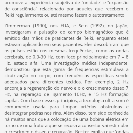
promove a experiência subjetiva de “unidade” e “expansão
de consciência” relacionado por aqueles que recebem o
Reiki regularmente ou até mesmo fazem o autotratamento.
Zimmerman (1990), nos EUA, e Seto (1992), no Japão,
investigaram a pulsação do campo biomagnético que é
emitido das mãos de praticantes de Reiki, enquanto estes
estavam aplicando em seus pacientes. Eles descobriram que
os pulsos estão nas mesmas frequências, como as ondas
cerebrais, de 0,3-30 Hz, com foco principalmente em 7 – 8
Hz, estado alfa. Uma investigação médica independente,
demonstrou que esta gama de frequências estimulava a
cicatrização no corpo, com frequências específicas sendo
adequados para diferentes tecidos. Por exemplo, 2 Hz
encoraja a regeneração do nervo e o o crescimento ósseo 7
Hz, na reparação de ligamento 10Hz, e 15 Hz formação
capilar. Com base nesses princípios, a tecnologia ultra-som é
comumente usada para limpar artérias obstruídas e
desintegrar pedras nos rins. Além disso, tem sido conhecida
há muitos anos que a colocação de uma bobina elétrica em
torno de uma fratura que se recusa a consertar vai estimular
o crescimento ósseo e reparação. Becker explica que ‘ondas