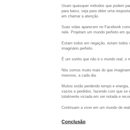
Usam quaisquer métodos que podem para e
para baixo, seja para obter uma respost
em chamar a atenção.
Suas vidas aparecem no Facebook como 
nele. Projetam um mundo perfeito em qu
Estam todos em negação, estam todos v
imaginário perfeito.
É um sonho que não é o mundo real, o m
Nós somos muito mais do que imaginam
mesmos, a cada dia.
Muitos estão perdendo tempo e energia, 
vazios e perdidos, fazendo com que se 
totalmente viciada em ser notada e reco
Continuam a viver em um mundo de realida
Conclusão