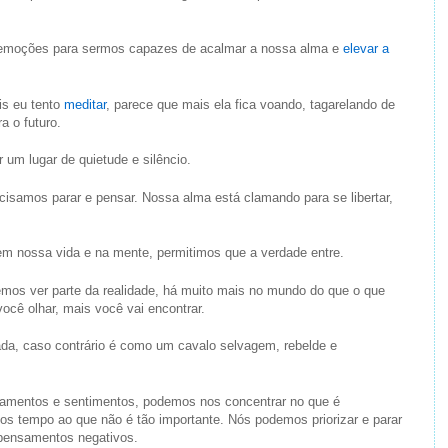
emoções para sermos capazes de acalmar a nossa alma e
elevar a
is eu tento
meditar
, parece que mais ela fica voando, tagarelando de
a o futuro.
r um lugar de quietude e silêncio.
isamos parar e pensar. Nossa alma está clamando para se libertar,
m nossa vida e na mente, permitimos que a verdade entre.
mos ver parte da realidade, há muito mais no mundo do que o que
cê olhar, mais você vai encontrar.
ada, caso contrário é como um cavalo selvagem, rebelde e
amentos e sentimentos, podemos nos concentrar no que é
os tempo ao que não é tão importante. Nós podemos priorizar e parar
 pensamentos negativos.