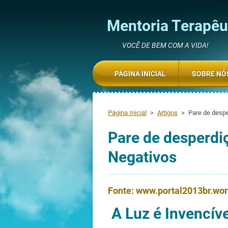
Mentoria Terapêut
VOCÊ DE BEM COM A VIDA!
PÁGINA INICIAL
SOBRE NÓ
Página Inicial
>
Artigos
>
Pare de desp
Pare de desperdi
Negativos
Fonte: www.portal2013br.wo
A Luz é Invencíve