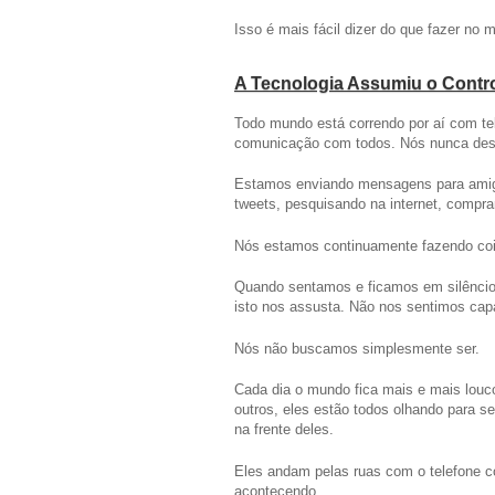
Isso é mais fácil dizer do que fazer no 
A Tecnologia Assumiu o Contr
Todo mundo está correndo por aí com te
comunicação com todos. Nós nunca de
Estamos enviando mensagens para amigo
tweets, pesquisando na internet, compra
Nós estamos continuamente fazendo cois
Quando sentamos e ficamos em silênci
isto nos assusta. Não nos sentimos capaz
Nós não buscamos simplesmente ser.
Cada dia o mundo fica mais e mais louc
outros, eles estão todos olhando para s
na frente deles.
Eles andam pelas ruas com o telefone co
acontecendo.