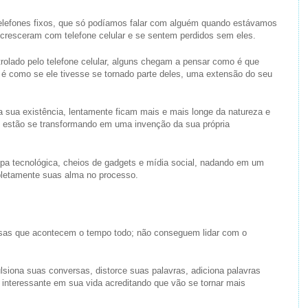
lefones fixos, que só podíamos falar com alguém quando estávamos
e cresceram com telefone celular e se sentem perdidos sem eles.
rolado pelo telefone celular, alguns chegam a pensar como é que
 como se ele tivesse se tornado parte deles, uma extensão do seu
a sua existência, lentamente ficam mais e mais longe da natureza e
s estão se transformando em uma invenção da sua própria
a tecnológica, cheios de gadgets e mídia social, nadando em um
letamente suas alma no processo.
isas que acontecem o tempo todo; não conseguem lidar com o
siona suas conversas, distorce suas palavras, adiciona palavras
s interessante em sua vida acreditando que vão se tornar mais