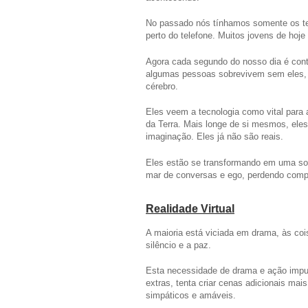
No passado nós tínhamos somente os te
perto do telefone. Muitos jovens de hoj
Agora cada segundo do nosso dia é cont
algumas pessoas sobrevivem sem eles, é
cérebro.
Eles veem a tecnologia como vital para 
da Terra. Mais longe de si mesmos, ele
imaginação. Eles já não são reais.
Eles estão se transformando em uma sop
mar de conversas e ego, perdendo comp
Realidade Virtual
A maioria está viciada em drama, às co
silêncio e a paz.
Esta necessidade de drama e ação impul
extras, tenta criar cenas adicionais mai
simpáticos e amáveis.