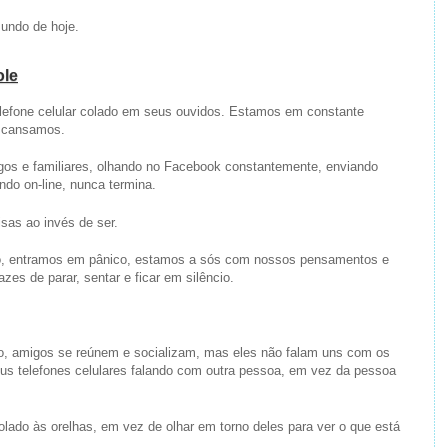
mundo de hoje.
ole
lefone celular colado em seus ouvidos. Estamos em constante
scansamos.
s e familiares, olhando no Facebook constantemente, enviando
ndo on-line, nunca termina.
as ao invés de ser.
o, entramos em pânico, estamos a sós com nossos pensamentos e
es de parar, sentar e ficar em silêncio.
o, amigos se reúnem e socializam, mas eles não falam uns com os
eus telefones celulares falando com outra pessoa, em vez da pessoa
lado às orelhas, em vez de olhar em torno deles para ver o que está