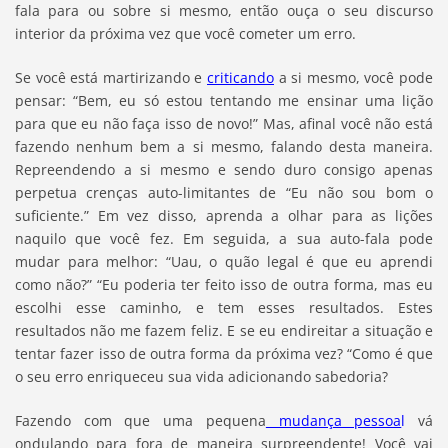
fala para ou sobre si mesmo, então ouça o seu discurso
interior da próxima vez que você cometer um erro.
Se você está martirizando e
criticando
a si mesmo, você pode
pensar: “Bem, eu só estou tentando me ensinar uma lição
para que eu não faça isso de novo!” Mas, afinal você não está
fazendo nenhum bem a si mesmo, falando desta maneira.
Repreendendo a si mesmo e sendo duro consigo apenas
perpetua crenças auto-limitantes de “Eu não sou bom o
suficiente.” Em vez disso, aprenda a olhar para as lições
naquilo que você fez. Em seguida, a sua auto-fala pode
mudar para melhor: “Uau, o quão legal é que eu aprendi
como não?” “Eu poderia ter feito isso de outra forma, mas eu
escolhi esse caminho, e tem esses resultados. Estes
resultados não me fazem feliz. E se eu endireitar a situação e
tentar fazer isso de outra forma da próxima vez? “Como é que
o seu erro enriqueceu sua vida adicionando sabedoria?
Fazendo com que uma pequena
mudança pessoa
l
vá
ondulando para fora de maneira surpreendente! Você vai