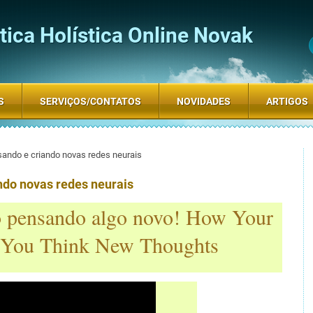
ica Holística Online Novak
S
SERVIÇOS/CONTATOS
NOVIDADES
ARTIGOS
ando e criando novas redes neurais
ndo novas redes neurais
o pensando algo novo! How Your
 You Think New Thoughts