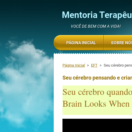
Mentoria Terapêut
VOCÊ DE BEM COM A VIDA!
PÁGINA INICIAL
SOBRE NÓ
Página Inicial
>
EFT
>
Seu cérebro pens
Seu cérebro pensando e cria
Seu cérebro quand
Brain Looks When