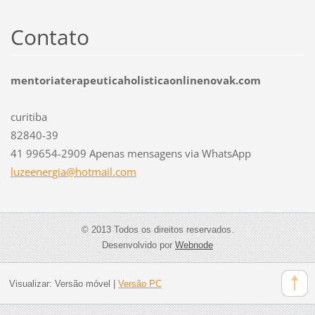
Contato
mentoriaterapeuticaholisticaonlinenovak.com
curitiba
82840-39
41 99654-2909 Apenas mensagens via WhatsApp
luzeener
gia@hotm
ail.com
© 2013 Todos os direitos reservados.
Desenvolvido por
Webnode
Visualizar:
Versão móvel
|
Versão PC