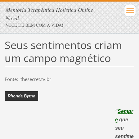
Mentoria Terapêutica Holística Online
Novak
VOCÊ DE BEM COM A VIDA!
Seus sentimentos criam
um campo magnético
Fonte: thesecret.tv.br
Rhonda Byrne
“
Sempr
e
que
seu
sentime