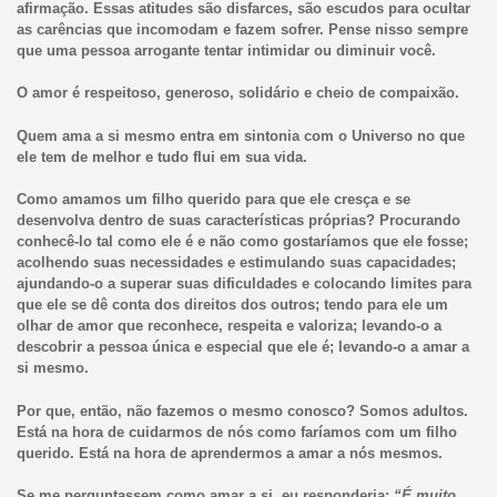
afirmação. Essas atitudes são disfarces, são escudos para ocultar
as carências que incomodam e fazem sofrer. Pense nisso sempre
que uma pessoa arrogante tentar intimidar ou diminuir você.
O amor é respeitoso, generoso, solidário e cheio de compaixão.
Quem ama a si mesmo entra em sintonia com o Universo no que
ele tem de melhor e tudo flui em sua vida.
Como amamos um filho querido para que ele cresça e se
desenvolva dentro de suas características próprias? Procurando
conhecê-lo tal como ele é e não como gostaríamos que ele fosse;
acolhendo suas necessidades e estimulando suas capacidades;
ajundando-o a superar suas dificuldades e colocando limites para
que ele se dê conta dos direitos dos outros; tendo para ele um
olhar de amor que reconhece, respeita e valoriza; levando-o a
descobrir a pessoa única e especial que ele é; levando-o a amar a
si mesmo.
Por que, então, não fazemos o mesmo conosco? Somos adultos.
Está na hora de cuidarmos de nós como faríamos com um filho
querido. Está na hora de aprendermos a amar a nós mesmos.
Se me perguntassem como amar a si, eu responderia:
“É muito