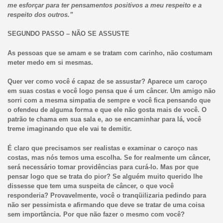
me esforçar para ter pensamentos positivos a meu respeito e a
respeito dos outros.”
SEGUNDO PASSO – NÃO SE ASSUSTE
As pessoas que se amam e se tratam com carinho, não costumam
meter medo em si mesmas.
Quer ver como você é capaz de se assustar? Aparece um caroço
em suas costas e você logo pensa que é um câncer. Um amigo não
sorri com a mesma simpatia de sempre e você fica pensando que
o ofendeu de alguma forma e que ele não gosta mais de você. O
patrão te chama em sua sala e, ao se encaminhar para lá, você
treme imaginando que ele vai te demitir.
É claro que precisamos ser realistas e examinar o caroço nas
costas, mas nós temos uma escolha. Se for realmente um câncer,
será necessário tomar providências para curá-lo. Mas por que
pensar logo que se trata do pior? Se alguém muito querido lhe
dissesse que tem uma suspeita de câncer, o que você
responderia? Provavelmente, você o tranqüilizaria pedindo para
não ser pessimista e afirmando que deve se tratar de uma coisa
sem importância. Por que não fazer o mesmo com você?