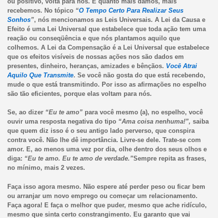
ou positivo, volta para nós. E quanto mais damos, mais
recebemos. No tópico
“
O Tempo Certo Para Realizar Seus
Sonhos
”
, nós mencionamos as Leis Universais. A Lei da Causa e
Efeito é uma Lei Universal que estabelece que toda ação tem uma
reação ou conseqüência e que nós plantamos aquilo que
colhemos. A Lei da Compensação é a Lei Universal que estabelece
que os efeitos visíveis de nossas ações nos são dados em
presentes, dinheiro, heranças, amizades e bênçãos.
Você Atrai
Aquilo Que Transmite
. Se você não gosta do que está recebendo,
mude o que está transmitindo. Por isso as afirmações no espelho
são tão eficientes, porque elas voltam para nós.
Se, ao dizer
“Eu te amo”
para você mesmo (a), no espelho, você
ouvir uma resposta negativa do tipo
“Ama coisa nenhuma!”,
saiba
que quem diz isso é o seu antigo lado perverso, que conspira
contra você. Não lhe dê importância. Livre-se dele. Trate-se com
amor. E, ao menos uma vez por dia, olhe dentro dos seus olhos e
diga:
“Eu te amo. Eu te amo de verdade.”
Sempre repita as frases,
no mínimo, mais 2 vezes.
Faça isso agora mesmo. Não espere até perder peso ou ficar bem
ou arranjar um novo emprego ou começar um relacionamento.
Faça agora! E faça o melhor que puder, mesmo que ache ridículo,
mesmo que sinta certo constrangimento. Eu garanto que vai