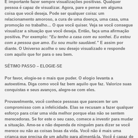
É importante fazer sempre visualizações positivas. Qualquer
pessoa é capaz de visualizar. Agora, pare e pense em alguma
coisa que você deseja. Pode ser qualquer coisa: um
relacionamento amoroso, a cura de uma doença, uma casa, uma
promoção no trabalho… O que você quiser. Veja se você consegue
visualizar a situação que você deseja. Então, faça uma afirmação
positiva. Por exemplo:
“Eu tenho a casa com eu sonhei. Eu estou
com a pessoa que amo. Eu sou muito saudável.”
E assim por
diante. O Universo acolhe o seu desejo visualizado e responde
com aquilo que for para o seu bem.
SÉTIMO PASSO – ELOGIE-SE
Por favor, elogie-se o mais que puder. O elogio levanta a
autoestima. Diga como você faz bem aquilo que faz. Valorize suas
conquistas e seus avanços, alegre-se com eles.
Provavelmente, você conhece pessoas que parecem ter um
compromisso com a infelicidade. Elas se recusam a fazer qualquer
esforço para criar uma vida melhor porque elas não se sentem
merecedoras. Se for este o seu caso, comece a investir para mudar
a situação. Ame-se e não dependa de ninguém para dizer se você
merece ou não as coisas boas da vida. Você não é mais uma
criança que precisa de um adulto para alimentá-la. Você é capaz de