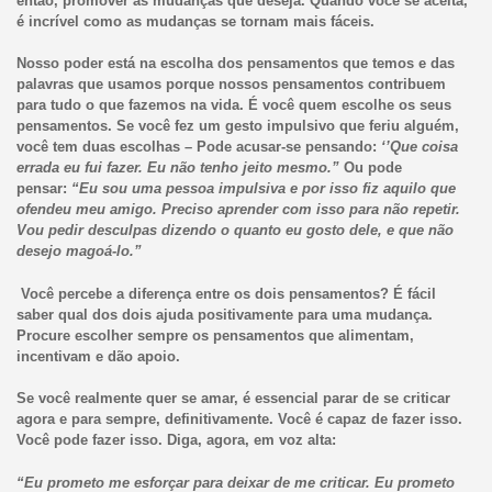
então, promover as mudanças que deseja. Quando você se aceita,
é incrível como as mudanças se tornam mais fáceis.
Nosso poder está na escolha dos pensamentos que temos e das
palavras que usamos porque nossos pensamentos contribuem
para tudo o que fazemos na vida. É você quem escolhe os seus
pensamentos. Se você fez um gesto impulsivo que feriu alguém,
você tem duas escolhas – Pode acusar-se pensando:
‘’Que coisa
errada eu fui fazer. Eu não tenho jeito mesmo.”
Ou pode
pensar:
“Eu sou uma pessoa impulsiva e por isso fiz aquilo que
ofendeu meu amigo. Preciso aprender com isso para não repetir.
Vou pedir desculpas dizendo o quanto eu gosto dele, e que não
desejo magoá-lo.”
Você percebe a diferença entre os dois pensamentos? É fácil
saber qual dos dois ajuda positivamente para uma mudança.
Procure escolher sempre os pensamentos que alimentam,
incentivam e dão apoio.
Se você realmente quer se amar, é essencial parar de se criticar
agora e para sempre, definitivamente. Você é capaz de fazer isso.
Você pode fazer isso. Diga, agora, em voz alta:
“Eu prometo me esforçar para deixar de me criticar. Eu prometo