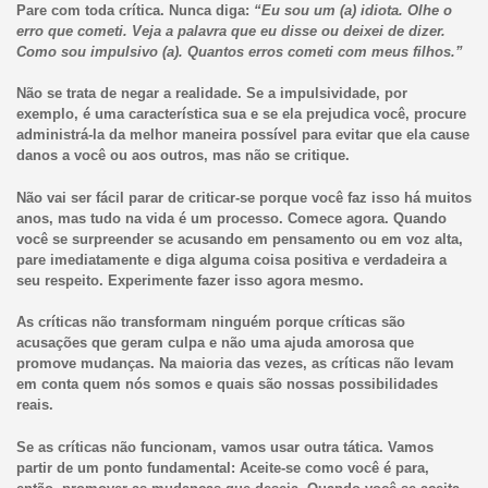
Pare com toda crítica. Nunca diga:
“Eu sou um (a) idiota. Olhe o
erro que cometi. Veja a palavra que eu disse ou deixei de dizer.
Como sou impulsivo (a). Quantos erros cometi com meus filhos.”
Não se trata de negar a realidade. Se a impulsividade, por
exemplo, é uma característica sua e se ela prejudica você, procure
administrá-la da melhor maneira possível para evitar que ela cause
danos a você ou aos outros, mas não se critique.
Não vai ser fácil parar de criticar-se porque você faz isso há muitos
anos, mas tudo na vida é um processo. Comece agora. Quando
você se surpreender se acusando em pensamento ou em voz alta,
pare imediatamente e diga alguma coisa positiva e verdadeira a
seu respeito. Experimente fazer isso agora mesmo.
As críticas não transformam ninguém porque críticas são
acusações que geram culpa e não uma ajuda amorosa que
promove mudanças. Na maioria das vezes, as críticas não levam
em conta quem nós somos e quais são nossas possibilidades
reais.
Se as críticas não funcionam, vamos usar outra tática. Vamos
partir de um ponto fundamental: Aceite-se como você é para,