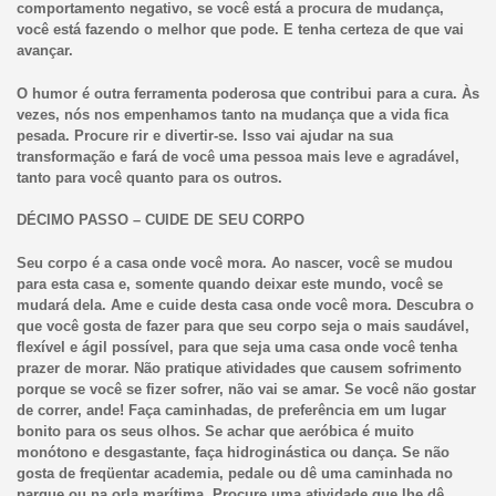
comportamento negativo, se você está a procura de mudança,
você está fazendo o melhor que pode. E tenha certeza de que vai
avançar.
O humor é outra ferramenta poderosa que contribui para a cura. Às
vezes, nós nos empenhamos tanto na mudança que a vida fica
pesada. Procure rir e divertir-se. Isso vai ajudar na sua
transformação e fará de você uma pessoa mais leve e agradável,
tanto para você quanto para os outros.
DÉCIMO PASSO – CUIDE DE SEU CORPO
Seu corpo é a casa onde você mora. Ao nascer, você se mudou
para esta casa e, somente quando deixar este mundo, você se
mudará dela. Ame e cuide desta casa onde você mora. Descubra o
que você gosta de fazer para que seu corpo seja o mais saudável,
flexível e ágil possível, para que seja uma casa onde você tenha
prazer de morar. Não pratique atividades que causem sofrimento
porque se você se fizer sofrer, não vai se amar. Se você não gostar
de correr, ande! Faça caminhadas, de preferência em um lugar
bonito para os seus olhos. Se achar que aeróbica é muito
monótono e desgastante, faça hidroginástica ou dança. Se não
gosta de freqüentar academia, pedale ou dê uma caminhada no
parque ou na orla marítima. Procure uma atividade que lhe dê