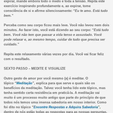
expirar, mande embora todo o medo e toda a tensão. Repita este
exercício inspirando profundamente e, ao expirar, tome
consciência de si e afirme silenciosamente:
“Eu
te amo. Está tudo
bem.”
Perceba como seu corpo ficou mais leve. Você não levou nem dois
minutos. Ao fazer isto, você está dizendo ao seu corpo:
“Está tudo
bem. Você não tem que passar a vida tenso e assustado. Você
pode relaxar e, ao mesmo tempo, cuidar de tudo que precisa ser
cuidado.”
Repita este relaxamento várias vezes por dia. Você vai ficar feliz
com o resultado.
SEXTO PASSO – MEDITE E VISUALIZE
Outro gesto de amor por você mesmo (a) é meditar. O
tópico
“
Meditação
”
, explica para que serve e quais são os
benefícios da meditação. Talvez você tenha lido este tópico, mas
tenha sentido certa resistência em praticá-la. A meditação vai
muito é um processo muito antigo que parte do princípio de que
todos nós temos uma imensa sabedoria em nosso interior. Como
foi dito no tópico
“
Encontre Respostas e Adquira Sabedoria
”
,
dentro de nós estão todas as respostas para as nossas perguntas.