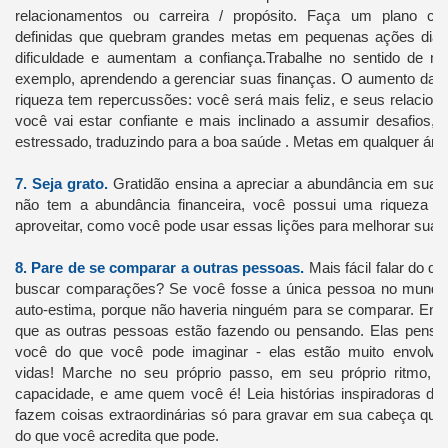
relacionamentos ou carreira / propósito.
Faça um plano com
definidas que quebram grandes metas em pequenas ações diár
dificuldade e aumentam a confiança.
Trabalhe no sentido de me
exemplo, aprendendo a gerenciar suas finanças.
O aumento da a
riqueza tem repercussões: você será mais feliz, e seus relacio
você vai estar confiante e mais inclinado a assumir desafios,
estressado, traduzindo para a boa saúde
.
Metas em qualquer área
7.
Seja grato.
Gratidão ensina a apreciar a abundância em sua
não tem a abundância financeira, você possui uma riqueza de
aproveitar, como você pode usar essas lições para melhorar sua v
8.
Pare de se comparar a outras pessoas.
Mais fácil falar do qu
buscar comparações?
Se você fosse a única pessoa no mundo,
auto-estima, porque não haveria ninguém para se comparar.
Entã
que as outras pessoas estão fazendo ou pensando.
Elas pensa
você do que você pode imaginar - elas estão muito envolvi
vidas!
Marche no seu próprio passo, em seu próprio ritmo,
capacidade, e ame quem você é!
Leia histórias inspiradoras 
fazem coisas extraordinárias só para gravar em sua cabeça que
do que você acredita que pode.