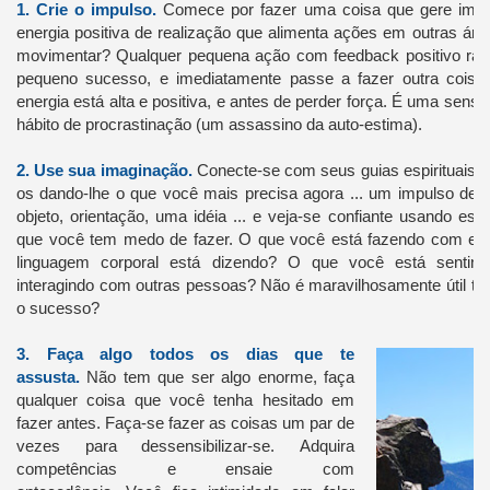
1.
Crie o impulso.
Comece por fazer uma coisa que gere impu
energia positiva de realização que alimenta ações em outras ár
movimentar?
Qualquer pequena ação com feedback positivo ráp
pequeno sucesso, e imediatamente passe a fazer outra coisa
energia está alta e positiva, e antes de perder força.
É uma sensaç
hábito de procrastinação (um assassino da auto-estima).
2.
Use sua imaginação.
Conecte-se com seus guias espirituais e
os dando-lhe o que você mais precisa agora ... um impulso de c
objeto, orientação, uma idéia ... e veja-se confiante usando es
que você tem medo de fazer.
O que você está fazendo com e
linguagem corporal está dizendo?
O que você está sentin
interagindo com outras pessoas?
Não é maravilhosamente útil ter
o sucesso?
3.
Faça algo todos os dias que te
assusta.
Não tem que ser algo enorme, faça
qualquer coisa que você tenha hesitado em
fazer antes.
Faça-se fazer as coisas um par de
vezes para dessensibilizar-se.
Adquira
competências e ensaie com