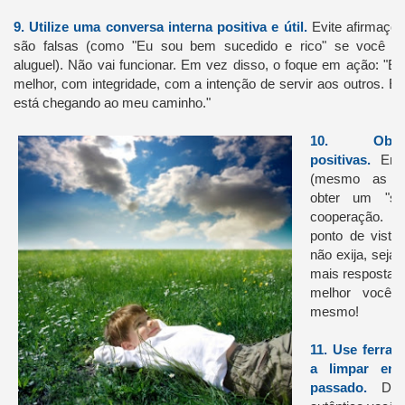
9.
Utilize uma conversa interna positiva e útil.
Evite afirmaçõ
são falsas (como "Eu sou bem sucedido e rico" se você ma
aluguel).
Não vai funcionar.
Em vez disso, o foque em ação: "Eu
melhor, com integridade, com a intenção de servir aos outros.
Eu
está chegando ao meu caminho."
10.
Obt
positivas.
Em 
(mesmo as des
obter um "si
cooperação.
C
ponto de vista
não exija, seja 
mais respostas 
melhor você s
mesmo!
11.
Use ferram
a limpar ene
passado.
Dei