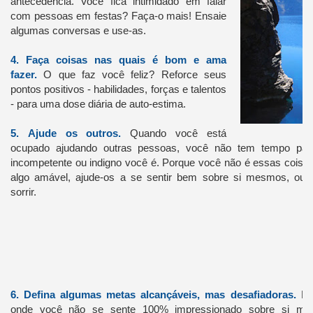
antecedência.
Você fica intimidado em falar
com pessoas em festas?
Faça-o mais!
Ensaie
algumas conversas e use-as.
4.
Faça coisas nas quais é bom e ama
fazer.
O que faz você feliz?
Reforce seus
pontos positivos - habilidades, forças e talentos
- para uma dose diária de auto-estima.
5
.
Ajude os outros.
Quando você está
ocupado ajudando outras pessoas, você não tem tempo par
incompetente ou indigno você é.
Porque você não é essas coisa
algo amável, ajude-os a se sentir bem sobre si mesmos, ou 
sorrir.
6.
Defina algumas metas alcançáveis, mas desafiadoras.
De
onde você não se sente 100% impressionado sobre si mes