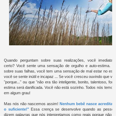
Quando perguntam sobre suas realizações, você imediata
certo?
Você sente uma sensação de orgulho e auto-estima.
M
sobre suas falhas, você tem uma sensação de mal estar no est
você se sente inútil e incapaz ... Se você cresceu ouvindo que vo
"porque..." ou que "não era tão
inteligente, bonito, talentoso, for
estima será danificada.
Você não está sozinho.
Todos nós temos 
em algum grau!
Mas nós não nascemos assim!
Nenhum bebê nasce acreditan
o suficiente!"
Essa crença se desenvolve quando as pessoa
dizem palavras que nós interpretamos como reais porque não s