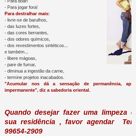
- Para doar!
- Para jogar fora!
Para destralhar mais:
- livre-se de barulhos,
- das luzes fortes,
- das cores berrantes,
- dos odores químicos,
- dos revestimentos sintéticos...
e também...
- libere mágoas,
- pare de fumar,
- diminua a ingestão da carne,
- termine projetos inacabados.
"Acumular nos dá a sensação de permanência, ape
impermanente", diz a sabedoria oriental.
Quando desejar fazer uma limpeza e
sua residência , favor agendar Tera
99654-2909