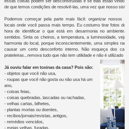
essas coisas podem ser desconstruídas e se elas estão vindo a 
de que temos condições de resolvê-las, uma vez que nosso siste
Podemos começar pela parte mais fácil: organizar nossos a
locais onde você passa mais tempo. Eu costumo tirar fotos dos lo
hora de identificar o que está em desarmonia no ambiente. U
sentidos. Sinta os cheiros, a temperatura, a luminosidade, veja 
harmonia do local, porque inconscientemente, uma simples rac
causar um certo desconforto interno. Não esqueça dos cant
prateleiras...remova tudo que não tem utilidade e não é utilizado 
Já ouviu falar em toxinas da casa? Pois são:
- objetos que você não usa,
- roupas que você não gosta ou não usa há um
ano,
- coisas feias,
- coisas quebradas, lascadas ou rachadas,
- velhas cartas, bilhetes,
- plantas mortas ou doentes,
- recibos/jornais/revistas, antigos,
- remédios vencidos,
- meias velhas, furadas,