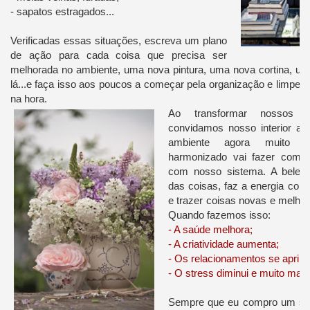
- sapatos estragados...
Verificadas essas situações, escreva um plano
de ação para cada coisa que precisa ser
melhorada no ambiente, uma nova pintura, uma nova cortina, um 
lá...e faça isso aos poucos a começar pela organização e limpez
na hora.
Ao transformar nossos am
convidamos nosso interior a
ambiente agora muito m
harmonizado vai fazer com
com nosso sistema. A belez
das coisas, faz a energia com
e trazer coisas novas e melho
Quando fazemos isso:
- A saúde melhora;
- A criatividade aumenta;
- Os relacionamentos se aprim
- O stress diminui e muito mais.
Sempre que eu compro um sa