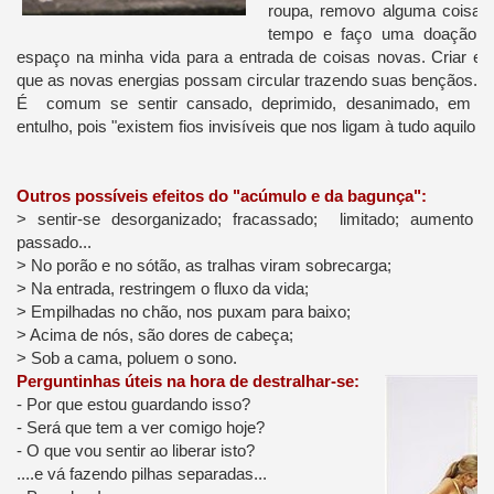
roupa, removo alguma coisa 
tempo e faço uma doação. 
espaço na minha vida para a entrada de coisas novas. Criar es
que as novas energias possam circular trazendo suas bençãos.
É comum se sentir cansado, deprimido, desanimado, em u
entulho, pois "existem fios invisíveis que nos ligam à tudo aquilo
Outros possíveis efeitos do "acúmulo e da bagunça":
> sentir-se desorganizado; fracassado; limitado; aumento
passado...
> No porão e no sótão, as tralhas viram sobrecarga;
> Na entrada, restringem o fluxo da vida;
> Empilhadas no chão, nos puxam para baixo;
> Acima de nós, são dores de cabeça;
> Sob a cama, poluem o sono.
Perguntinhas úteis na hora de destralhar-se:
- Por que estou guardando isso?
- Será que tem a ver comigo hoje?
- O que vou sentir ao liberar isto?
....e vá fazendo pilhas separadas...