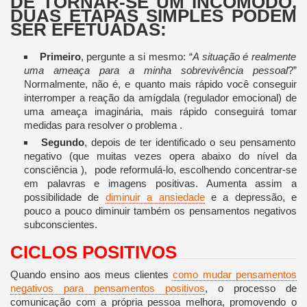
DE TORNAR-SE UM INCÓMODO,
DUAS ETAPAS SIMPLES PODEM
SER EFETUADAS:
Primeiro
, pergunte a si mesmo: “
A situação é realmente
uma ameaça para a minha sobrevivência pessoal
?”
Normalmente, não é, e quanto mais rápido você conseguir
interromper a reação da amígdala (regulador emocional) de
uma ameaça imaginária, mais rápido conseguirá tomar
medidas para resolver o problema .
Segundo
, d
epois de ter identificado o seu pensamento
negativo (que muitas vezes opera abaixo do nível da
consciência ), pode reformulá-lo, escolhendo concentrar-se
em palavras e imagens positivas. Aumenta assim a
possibilidade de
diminuir a ansiedade
e a depressão, e
pouco a pouco diminuir também os pensamentos negativos
subconscientes.
CICLOS POSITIVOS
Quando ensino aos meus clientes
como mudar pensamentos
negativos para pensamentos positivos
, o processo de
comunicação com a própria pessoa melhora, promovendo o