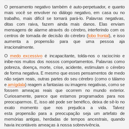
O pensamento negativo também é auto-perpetuador, e quanto
mais você se envolver no diálogo negativo, em casa ou no
trabalho, mais difícil se tornará pará-lo. Palavras negativas,
ditas com raiva, fazem ainda mais danos. Elas enviam
mensagens de alarme através do cérebro, interferindo com os
centros de tomada de decisão do cérebro (
lobo frontal
), e isso
aumenta a propensão para que uma pessoa aja
irracionalmente.
O
medo excessivo
é incapacitante, tolda-nos o raciocínio e
inibe-nos muitos dos nossos comportamentos. Palavras como
pobreza, doença, morte, crise, acidente, estimulam o cérebro
de forma negativa. E mesmo que esses pensamentos de medo
não sejam reais, outras partes do seu cérebro (como o tálamo
e
amígdala
) reagem a fantasias ou imagens negativas, como se
fossem ameaças reais que ocorrem no mundo exterior.
Curiosamente, parece que estamos programados para nos
preocuparmos. E, isso até pode ser benéfico, deixa de sê-lo no
exato momento que nos prejudica a vida. Talvez
esta propensão para a preocupação seja um artefato de
memórias antigas, herdadas de tempos ancestrais, quando
havia incontáveis ​​ameaças à nossa sobrevivência.