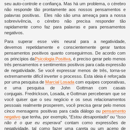
seu auto-controle e confiança. Mas há um problema, o cérebro
não responde tão prontamente aos nossos pensamentos e
palavras positivas. Eles não são uma ameaça para a nossa
sobrevivência, o cérebro não precisa responder tão
rapidamente como faz para palavras e para pensamentos
negativos.
Para superar esse viés neural para a negatividade,
devemos repetidamente e conscientemente gerar tantos
pensamentos positivos quanto conseguirmos. De acordo com
os princípios da
Psicologia Positiva
, é preciso gerar pelo menos
três pensamentos e sentimentos positivos para cada expressão
de negatividade. Se você expressar menos de três, torna-se
extremamente difícil inverter o processo. Esta ideia é reforçada
por uma pesquisa de
Marcial Losada
com equipes corporativas,
e uma pesquisa de John Gottman com casais
conjugais. Fredrickson, Losada, e Gottman perceberam que se
você quiser que o seu negócio e os seus relacionamentos
pessoais realmente prosperem, você precisa gerar pelo menos
cinco mensagens positivas para cada diálogo ou
pensamento
negativo
que tenha, por exemplo, “
Estou desapontado
” ou “
Isso
não é o que eu esperava
” contam como expressões de
negatividade, tal como fazer uma careta ou um aceno de