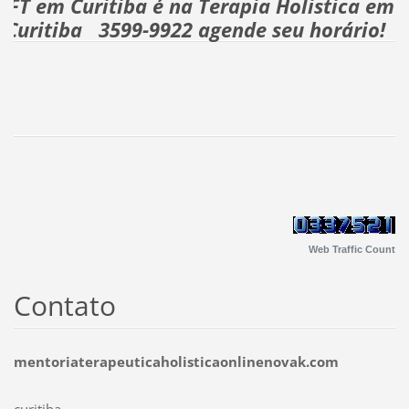
EFT em Curitiba é na Terapia Holistica em
Curitiba 3599-9922 agende seu horário!
E
Web Traffic Count
Contato
mentoriaterapeuticaholisticaonlinenovak.com
curitiba