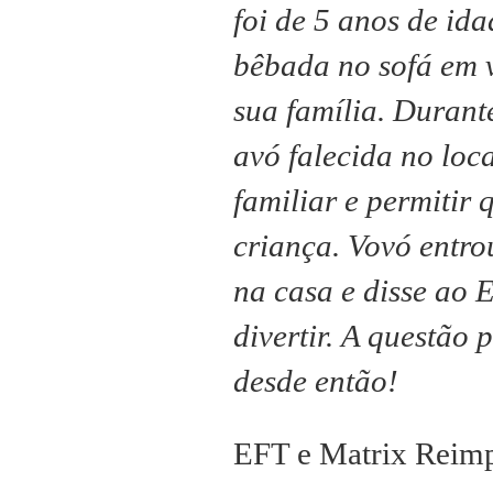
foi de 5 anos de id
bêbada no sofá em v
sua família.
Durante
avó falecida no loc
familiar e permitir
criança.
Vovó entro
na casa e disse ao
divertir.
A questão p
desde então!
EFT e Matrix Reimp