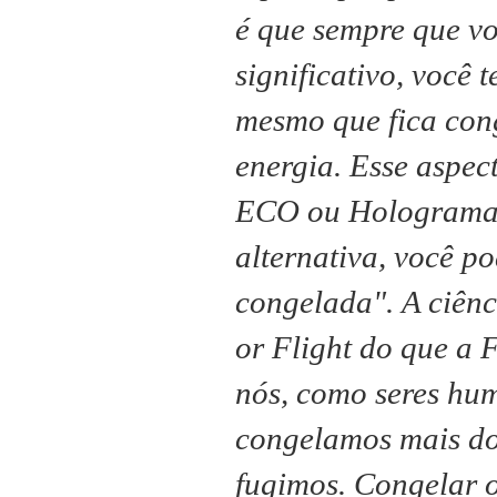
é que sempre que v
significativo, você
mesmo que fica con
energia.
Esse aspec
ECO ou Holograma 
alternativa, você p
congelada".
A ciênc
or Flight do que a 
nós, como seres hum
congelamos mais do
fugimos.
Congelar o