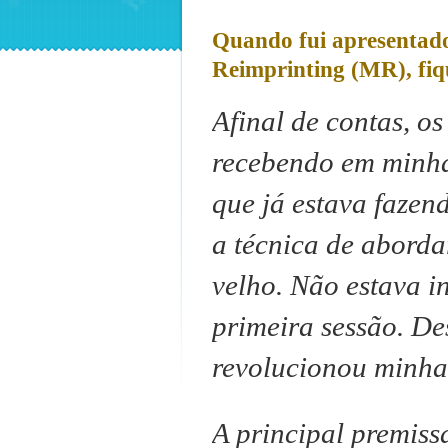
Quando fui apresentad
Reimprinting (MR), fiq
Afinal de contas, os
recebendo em minha 
que já estava fazen
a técnica de abordar
velho.
Não estava i
primeira sessão.
De
revolucionou minha
A principal premiss