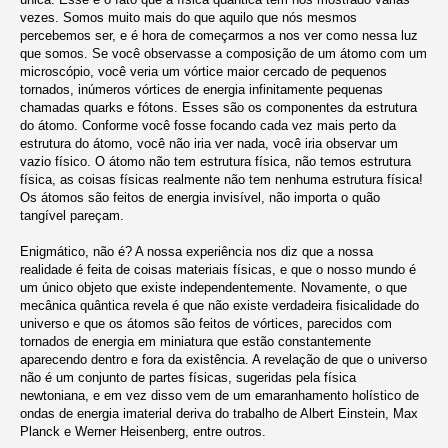
vezes. Somos muito mais do que aquilo que nós mesmos
percebemos ser, e é hora de começarmos a nos ver como nessa luz
que somos. Se você observasse a composição de um átomo com um
microscópio, você veria um vórtice maior cercado de pequenos
tornados, inúmeros vórtices de energia infinitamente pequenas
chamadas quarks e fótons. Esses são os componentes da estrutura
do átomo. Conforme você fosse focando cada vez mais perto da
estrutura do átomo, você não iria ver nada, você iria observar um
vazio físico. O átomo não tem estrutura física, não temos estrutura
física, as coisas físicas realmente não tem nenhuma estrutura física!
Os átomos são feitos de energia invisível, não importa o quão
tangível pareçam.
Enigmático, não é? A nossa experiência nos diz que a nossa
realidade é feita de coisas materiais físicas, e que o nosso mundo é
um único objeto que existe independentemente. Novamente, o que
mecânica quântica revela é que não existe verdadeira fisicalidade do
universo e que os átomos são feitos de vórtices, parecidos com
tornados de energia em miniatura que estão constantemente
aparecendo dentro e fora da existência. A revelação de que o universo
não é um conjunto de partes físicas, sugeridas pela física
newtoniana, e em vez disso vem de um emaranhamento holístico de
ondas de energia imaterial deriva do trabalho de Albert Einstein, Max
Planck e Werner Heisenberg, entre outros.