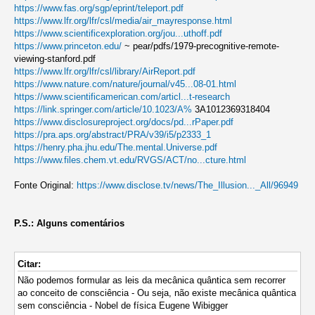
https://www.fas.org/sgp/eprint/teleport.pdf
https://www.lfr.org/lfr/csl/media/air_mayresponse.html
https://www.scientificexploration.org/jou...uthoff.pdf
https://www.princeton.edu/
~ pear/pdfs/1979-precognitive-remote-
viewing-stanford.pdf
https://www.lfr.org/lfr/csl/library/AirReport.pdf
https://www.nature.com/nature/journal/v45...08-01.html
https://www.scientificamerican.com/articl...t-research
https://link.springer.com/article/10.1023/A%
3A1012369318404
https://www.disclosureproject.org/docs/pd...rPaper.pdf
https://pra.aps.org/abstract/PRA/v39/i5/p2333_1
https://henry.pha.jhu.edu/The.mental.Universe.pdf
https://www.files.chem.vt.edu/RVGS/ACT/no...cture.html
Fonte Original:
https://www.disclose.tv/news/The_Illusion..._All/96949
P.S.: Alguns comentários
Citar:
Não podemos formular as leis da mecânica quântica sem recorrer
ao conceito de consciência - Ou seja, não existe mecânica quântica
sem consciência - Nobel de física Eugene Wibigger