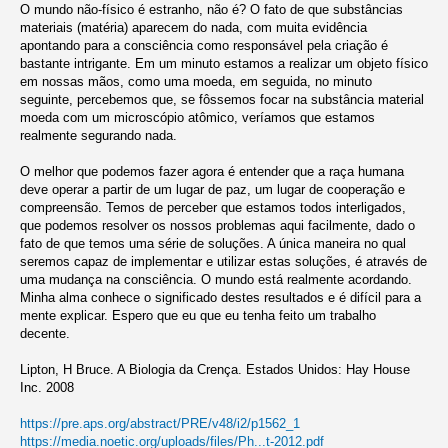
O mundo não-físico é estranho, não é? O fato de que substâncias
materiais (matéria) aparecem do nada, com muita evidência
apontando para a consciência como responsável pela criação é
bastante intrigante. Em um minuto estamos a realizar um objeto físico
em nossas mãos, como uma moeda, em seguida, no minuto
seguinte, percebemos que, se fôssemos focar na substância material
moeda com um microscópio atômico, veríamos que estamos
realmente segurando nada.
O melhor que podemos fazer agora é entender que a raça humana
deve operar a partir de um lugar de paz, um lugar de cooperação e
compreensão. Temos de perceber que estamos todos interligados,
que podemos resolver os nossos problemas aqui facilmente, dado o
fato de que temos uma série de soluções. A única maneira no qual
seremos capaz de implementar e utilizar estas soluções, é através de
uma mudança na consciência. O mundo está realmente acordando.
Minha alma conhece o significado destes resultados e é difícil para a
mente explicar. Espero que eu que eu tenha feito um trabalho
decente.
Lipton, H Bruce. A Biologia da Crença. Estados Unidos: Hay House
Inc. 2008
https://pre.aps.org/abstract/PRE/v48/i2/p1562_1
https://media.noetic.org/uploads/files/Ph...t-2012.pdf