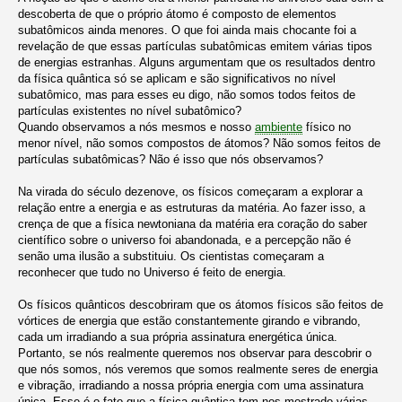
descoberta de que o próprio átomo é composto de elementos
subatômicos ainda menores. O que foi ainda mais chocante foi a
revelação de que essas partículas subatômicas emitem várias tipos
de energias estranhas. Alguns argumentam que os resultados dentro
da física quântica só se aplicam e são significativos no nível
subatômico, mas para esses eu digo, não somos todos feitos de
partículas existentes no nível subatômico?
Quando observamos a nós mesmos e nosso
ambiente
físico no
menor nível, não somos compostos de átomos? Não somos feitos de
partículas subatômicas? Não é isso que nós observamos?
Na virada do século dezenove, os físicos começaram a explorar a
relação entre a energia e as estruturas da matéria. Ao fazer isso, a
crença de que a física newtoniana da matéria era coração do saber
científico sobre o universo foi abandonada, e a percepção não é
senão uma ilusão a substituiu. Os cientistas começaram a
reconhecer que tudo no Universo é feito de energia.
Os físicos quânticos descobriram que os átomos físicos são feitos de
vórtices de energia que estão constantemente girando e vibrando,
cada um irradiando a sua própria assinatura energética única.
Portanto, se nós realmente queremos nos observar para descobrir o
que nós somos, nós veremos que somos realmente seres de energia
e vibração, irradiando a nossa própria energia com uma assinatura
única. Esse é o fato que a física quântica tem nos mostrado várias