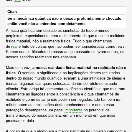
Citar:
Se a mecânica quântica não o deixou profundamente chocado,
então você não a entendeu completamente.
A física quântica tem deixado os cientistas de todo o mundo
perplexos, especialmente com a descoberta de que a nossa realidade
física material, não é realmente física. Tudo o que chamamos
de
real
é feito de coisas que não podem ser consideradas como reais.
Parece que os filósofos do nosso antigo passado estavam certos, os
nossos sentidos realmente nos enganam.
Mais uma vez,
a nossa realidade física material na realidade não é
física
. O sentido, o significado e as implicações destes resultados
dentro do nosso mundo quântico levaram a uma infinidade de idéias e
teorias, algumas das quais colocadas dentro do rótulo de pseudo-
ciência. Este artigo irá apresentar evidências científicas que mostram
claramente as ligações entre a consciência e o que chamamos de
realidade e como estas já não podem ser negadas. Ele também irá
refletir sobre as implicações deste conhecimento, e como essa
percepção desempenha um papel
importante
no potencial de
transformação do nosso planeta, em um momento em que mais
precisamos dela.
A noção de que o átomo era a menor partícula no universo caiu com a