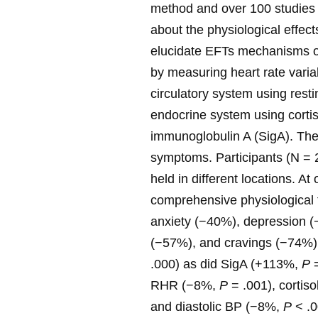
method and over 100 studies 
about the physiological effect
elucidate EFTs mechanisms of
by measuring heart rate varia
circulatory system using rest
endocrine system using corti
immunoglobulin A (SigA). Th
symptoms. Participants (N = 2
held in different locations. A
comprehensive physiological te
anxiety (−40%), depression (
(−57%), and cravings (−74%),
.000) as did SigA (+113%,
P
=
RHR (−8%,
P
= .001), cortis
and diastolic BP (−8%,
P
< .0