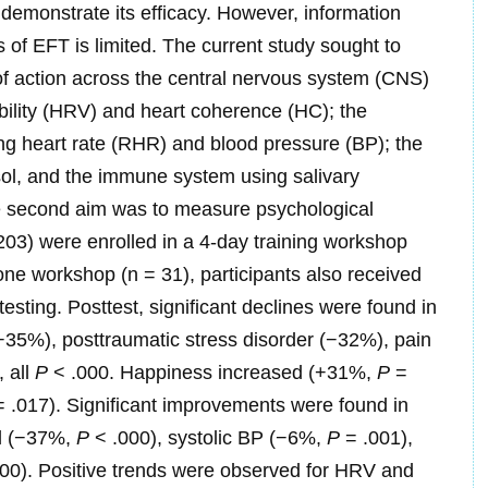
demonstrate its efficacy. However, information
s of EFT is limited. The current study sought to
 action across the central nervous system (CNS)
bility (HRV) and heart coherence (HC); the
ing heart rate (RHR) and blood pressure (BP); the
sol, and the immune system using salivary
e second aim was to measure psychological
03) were enrolled in a 4-day training workshop
t one workshop (n = 31), participants also received
sting. Posttest, significant declines were found in
−35%), posttraumatic stress disorder (−32%), pain
 all
P
< .000. Happiness increased (+31%,
P
=
 .017). Significant improvements were found in
ol (−37%,
P
< .000), systolic BP (−6%,
P
= .001),
00). Positive trends were observed for HRV and