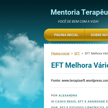
Mentoria Terapêut
VOCÊ DE BEM COM A VIDA!
PÁGINA INICIAL
SOBRE NÓ
Página Inicial
>
EFT
>
EFT Melhora Vár
EFT Melhora Vári
Fonte: www.terapiaeft.wordpress.co
ON
14/03/2019
POR
ALEXANDRA
IN
CASOS REAIS
,
EFT E ANSIEDADE 
DOR
,
EFT E ESTUDOS CIENTÍFICOS
,