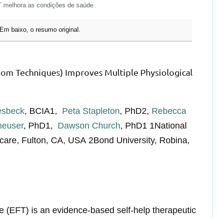
 melhora as condições de saúde
Em baixo, o resumo original.
dom Techniques) Improves Multiple Physiological
esbeck
, BCIA1,
Peta Stapleton
, PhD2,
Rebecca
heuser
, PhD1,
Dawson Church
, PhD1 1National
lthcare, Fulton, CA, USA 2Bond University, Robina,
(EFT) is an evidence-based self-help therapeutic