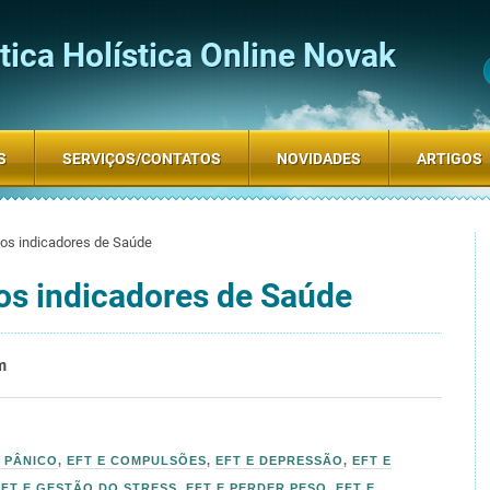
ica Holística Online Novak
S
SERVIÇOS/CONTATOS
NOVIDADES
ARTIGOS
ios indicadores de Saúde
os indicadores de Saúde
m
E PÂNICO
,
EFT E COMPULSÕES
,
EFT E DEPRESSÃO
,
EFT E
EFT E GESTÃO DO STRESS
,
EFT E PERDER PESO
,
EFT E